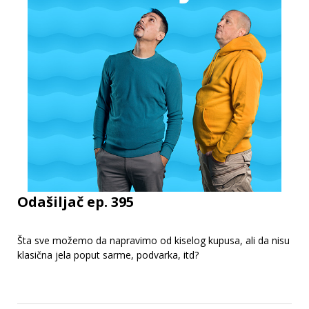
Odašiljač ep. 395
Šta sve možemo da napravimo od kiselog kupusa, ali da nisu
klasična jela poput sarme, podvarka, itd?