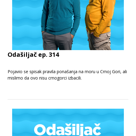
Odašiljač ep. 314
Pojavio se spisak pravila ponašanja na moru u Crnoj Gori, ali
mislimo da ovo nisu crnogorci izbacili.