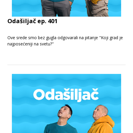
Odašiljač ep. 401
Ove srede smo bez gugla odgovarali na pitanje "Koji grad je
najposećeniji na svetu?"