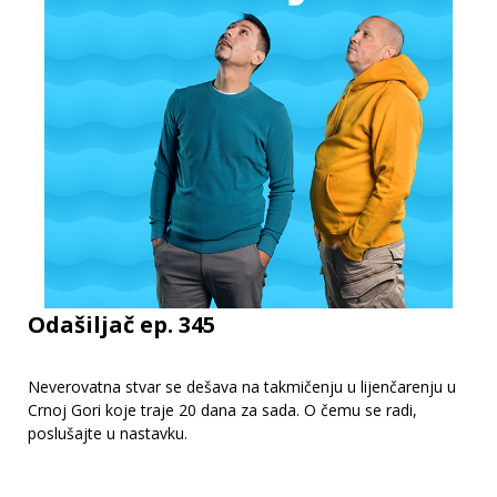
Odašiljač ep. 345
Neverovatna stvar se dešava na takmičenju u lijenčarenju u
Crnoj Gori koje traje 20 dana za sada. O čemu se radi,
poslušajte u nastavku.