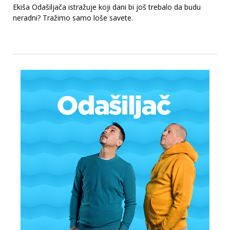
Ekiša Odašiljača istražuje koji dani bi još trebalo da budu
neradni? Tražimo samo loše savete.