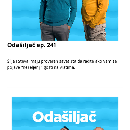
Odašiljač ep. 241
Šilja i Steva imaju proveren savet šta da radite ako vam se
pojave "neželjenji" gosti na vratima.