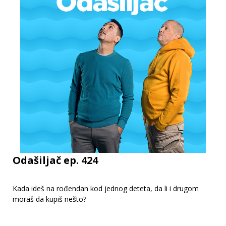
Odašiljač ep. 424
Kada ideš na rođendan kod jednog deteta, da li i drugom
moraš da kupiš nešto?