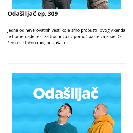
Odašiljač ep. 309
Jedna od neverovatnih vesti koje smo propustili ovog vikenda
je homemade test za trudnoću uz pomoć paste za zube. O
čemu se tačno radi, poslušajte.