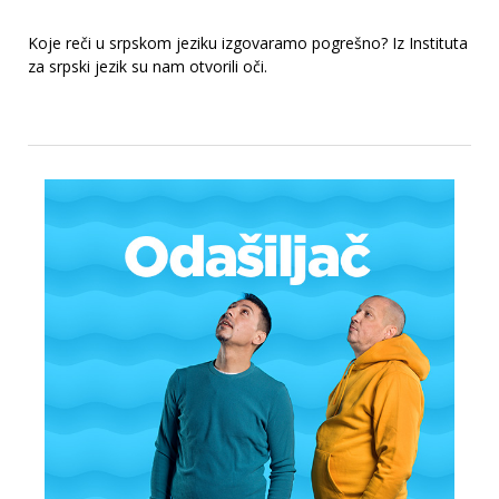
Koje reči u srpskom jeziku izgovaramo pogrešno? Iz Instituta
za srpski jezik su nam otvorili oči.