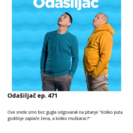
Odašiljač ep. 471
Ove srede smo bez gugla odgovarali na pitanje "Koliko puta
godišnje zaplače žena, a koliko muškarac?"