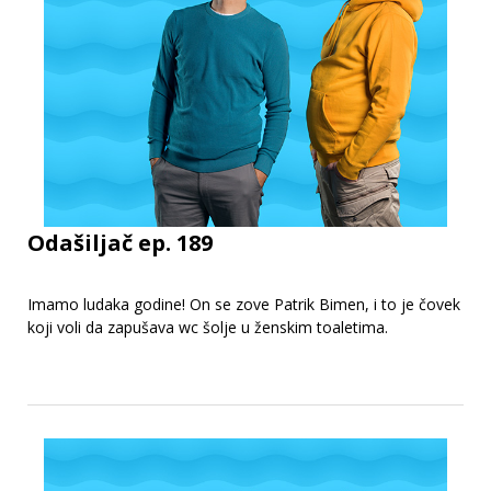
Odašiljač ep. 189
Imamo ludaka godine! On se zove Patrik Bimen, i to je čovek
koji voli da zapušava wc šolje u ženskim toaletima.