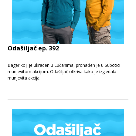
Odašiljač ep. 392
Bager koji je ukraden u Lučanima, pronađen je u Subotici
munjevitom akcijom. Odašiljač otkriva kako je izgledala
munjevita akcija.