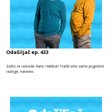
Odašiljač ep. 433
Zašto se razvode Haris i Melina? Tražili smo samo pogrešne
razloge, naravno.