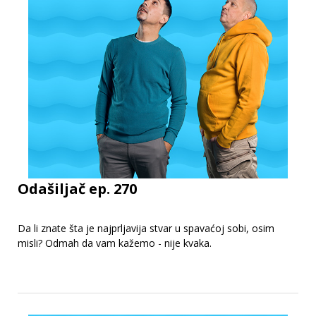
Odašiljač ep. 270
Da li znate šta je najprljavija stvar u spavaćoj sobi, osim
misli? Odmah da vam kažemo - nije kvaka.