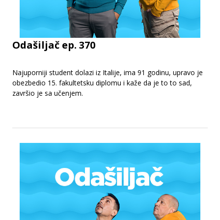
Odašiljač ep. 370
Najuporniji student dolazi iz Italije, ima 91 godinu, upravo je
obezbedio 15. fakultetsku diplomu i kaže da je to to sad,
završio je sa učenjem.