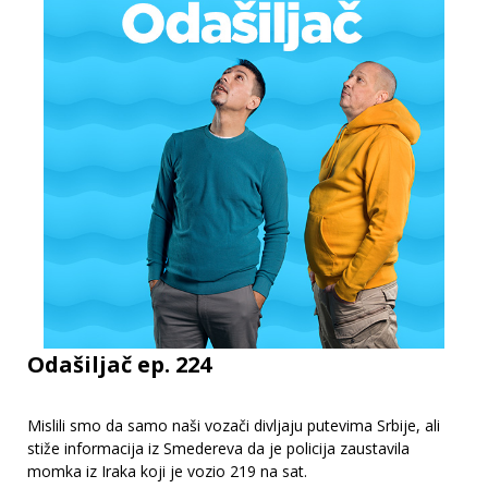
Odašiljač ep. 224
Mislili smo da samo naši vozači divljaju putevima Srbije, ali
stiže informacija iz Smedereva da je policija zaustavila
momka iz Iraka koji je vozio 219 na sat.