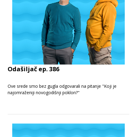
Odašiljač ep. 386
Ove srede smo bez gugla odgovarali na pitanje "Koji je
najomraženiji novogodišnji poklon?"