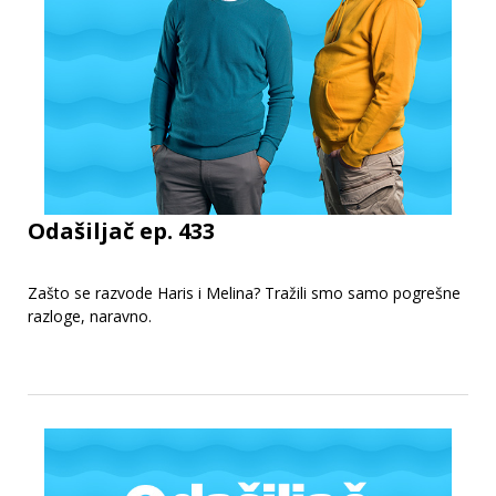
Odašiljač ep. 433
Zašto se razvode Haris i Melina? Tražili smo samo pogrešne
razloge, naravno.