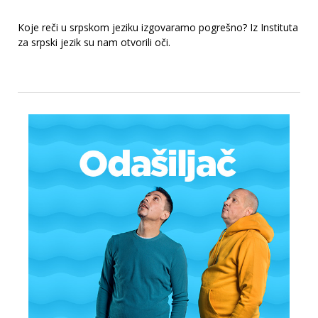
Koje reči u srpskom jeziku izgovaramo pogrešno? Iz Instituta
za srpski jezik su nam otvorili oči.