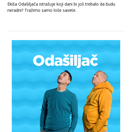
Ekiša Odašiljača istražuje koji dani bi još trebalo da budu
neradni? Tražimo samo loše savete.