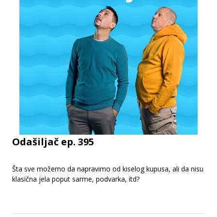
Odašiljač ep. 395
Šta sve možemo da napravimo od kiselog kupusa, ali da nisu
klasična jela poput sarme, podvarka, itd?