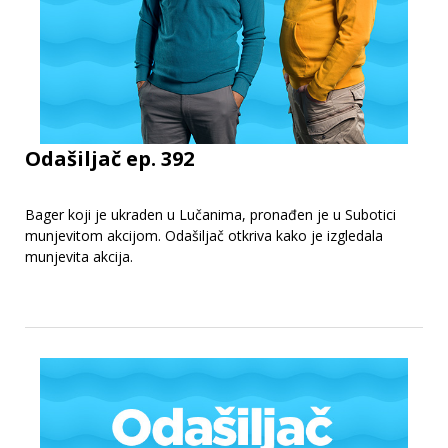
Odašiljač ep. 392
Bager koji je ukraden u Lučanima, pronađen je u Subotici
munjevitom akcijom. Odašiljač otkriva kako je izgledala
munjevita akcija.