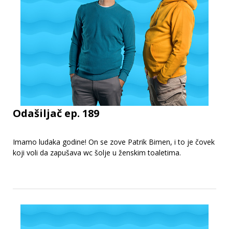
Odašiljač ep. 189
Imamo ludaka godine! On se zove Patrik Bimen, i to je čovek
koji voli da zapušava wc šolje u ženskim toaletima.