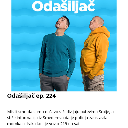
Odašiljač ep. 224
Mislili smo da samo naši vozači divljaju putevima Srbije, ali
stiže informacija iz Smedereva da je policija zaustavila
momka iz Iraka koji je vozio 219 na sat.