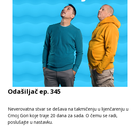
Odašiljač ep. 345
Neverovatna stvar se dešava na takmičenju u lijenčarenju u
Crnoj Gori koje traje 20 dana za sada. O čemu se radi,
poslušajte u nastavku.