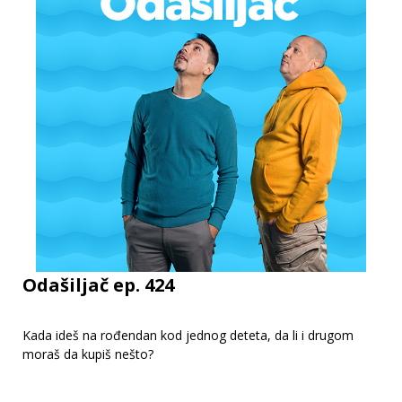
Odašiljač ep. 424
Kada ideš na rođendan kod jednog deteta, da li i drugom
moraš da kupiš nešto?