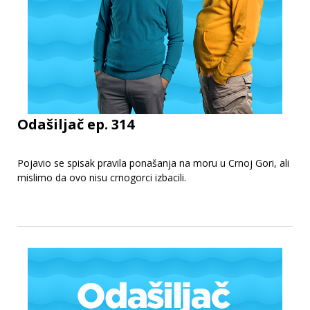
Odašiljač ep. 314
Pojavio se spisak pravila ponašanja na moru u Crnoj Gori, ali
mislimo da ovo nisu crnogorci izbacili.