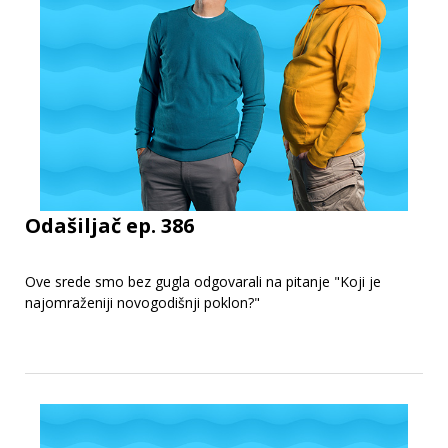
Odašiljač ep. 386
Ove srede smo bez gugla odgovarali na pitanje "Koji je
najomraženiji novogodišnji poklon?"