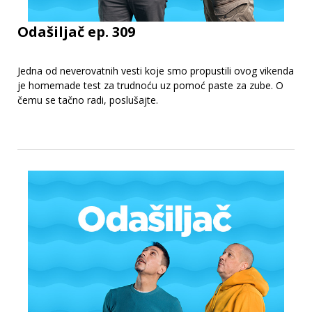
Odašiljač ep. 309
Jedna od neverovatnih vesti koje smo propustili ovog vikenda
je homemade test za trudnoću uz pomoć paste za zube. O
čemu se tačno radi, poslušajte.