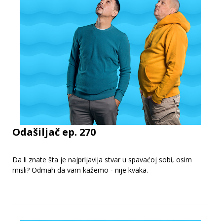
Odašiljač ep. 270
Da li znate šta je najprljavija stvar u spavaćoj sobi, osim
misli? Odmah da vam kažemo - nije kvaka.