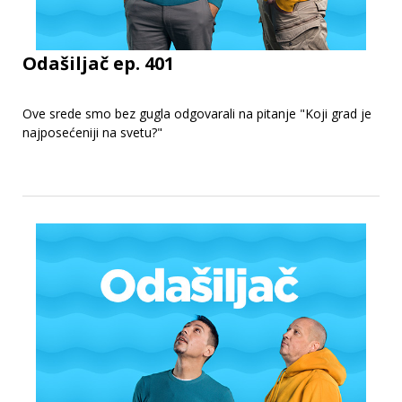
Odašiljač ep. 401
Ove srede smo bez gugla odgovarali na pitanje "Koji grad je
najposećeniji na svetu?"