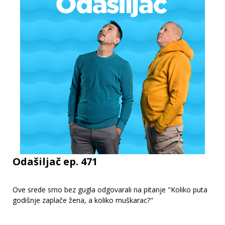
Odašiljač ep. 471
Ove srede smo bez gugla odgovarali na pitanje "Koliko puta
godišnje zaplače žena, a koliko muškarac?"