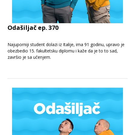
Odašiljač ep. 370
Najuporniji student dolazi iz Italije, ima 91 godinu, upravo je
obezbedio 15. fakultetsku diplomu i kaže da je to to sad,
završio je sa učenjem.