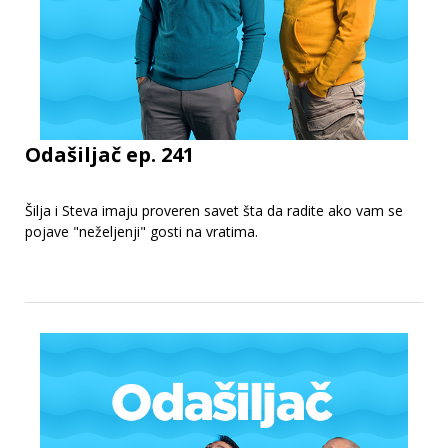
Odašiljač ep. 241
Šilja i Steva imaju proveren savet šta da radite ako vam se
pojave "neželjenji" gosti na vratima.