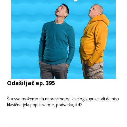
Odašiljač ep. 395
Šta sve možemo da napravimo od kiselog kupusa, ali da nisu
klasična jela poput sarme, podvarka, itd?