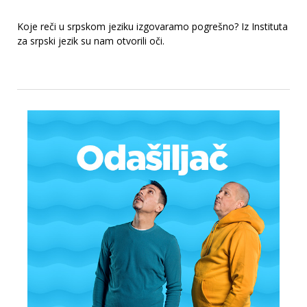
Koje reči u srpskom jeziku izgovaramo pogrešno? Iz Instituta
za srpski jezik su nam otvorili oči.