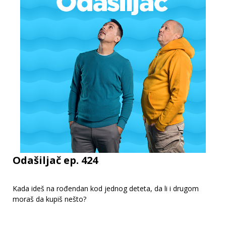
Odašiljač ep. 424
Kada ideš na rođendan kod jednog deteta, da li i drugom
moraš da kupiš nešto?