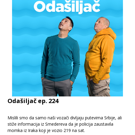
Odašiljač ep. 224
Mislili smo da samo naši vozači divljaju putevima Srbije, ali
stiže informacija iz Smedereva da je policija zaustavila
momka iz Iraka koji je vozio 219 na sat.