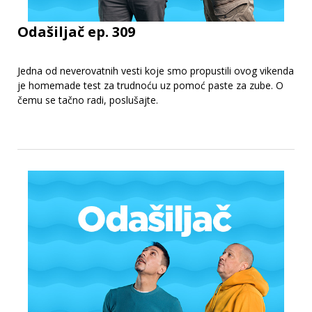
Odašiljač ep. 309
Jedna od neverovatnih vesti koje smo propustili ovog vikenda
je homemade test za trudnoću uz pomoć paste za zube. O
čemu se tačno radi, poslušajte.