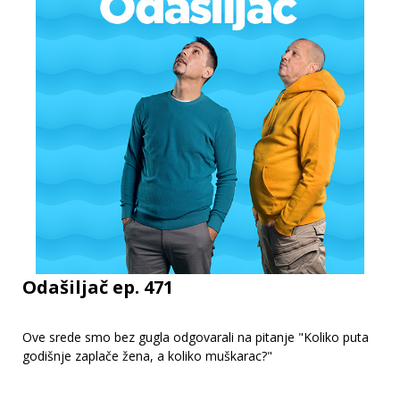
Odašiljač ep. 471
Ove srede smo bez gugla odgovarali na pitanje "Koliko puta
godišnje zaplače žena, a koliko muškarac?"