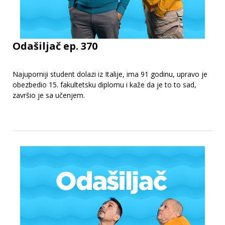
Odašiljač ep. 370
Najuporniji student dolazi iz Italije, ima 91 godinu, upravo je
obezbedio 15. fakultetsku diplomu i kaže da je to to sad,
završio je sa učenjem.