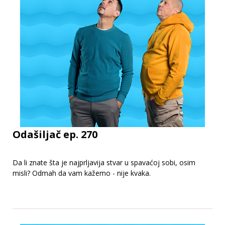
Odašiljač ep. 270
Da li znate šta je najprljavija stvar u spavaćoj sobi, osim
misli? Odmah da vam kažemo - nije kvaka.