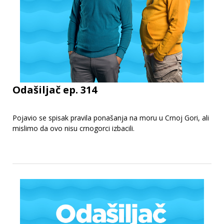
Odašiljač ep. 314
Pojavio se spisak pravila ponašanja na moru u Crnoj Gori, ali
mislimo da ovo nisu crnogorci izbacili.