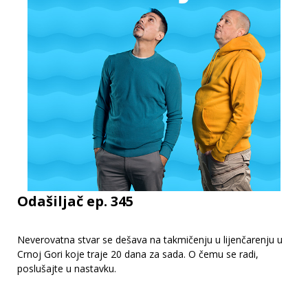
Odašiljač ep. 345
Neverovatna stvar se dešava na takmičenju u lijenčarenju u
Crnoj Gori koje traje 20 dana za sada. O čemu se radi,
poslušajte u nastavku.