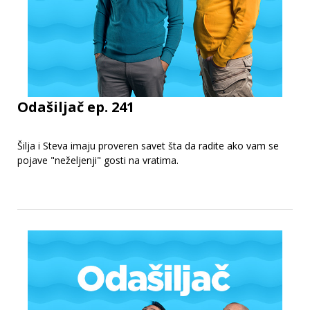
Odašiljač ep. 241
Šilja i Steva imaju proveren savet šta da radite ako vam se
pojave "neželjenji" gosti na vratima.