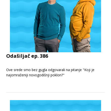
Odašiljač ep. 386
Ove srede smo bez gugla odgovarali na pitanje "Koji je
najomraženiji novogodišnji poklon?"