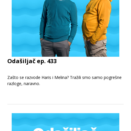
Odašiljač ep. 433
Zašto se razvode Haris i Melina? Tražili smo samo pogrešne
razloge, naravno.