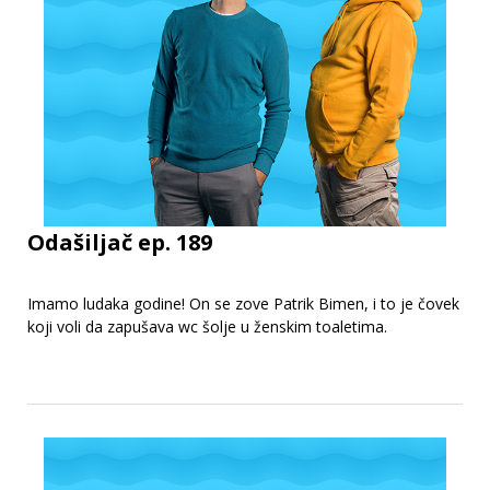
Odašiljač ep. 189
Imamo ludaka godine! On se zove Patrik Bimen, i to je čovek
koji voli da zapušava wc šolje u ženskim toaletima.