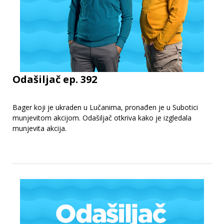
Odašiljač ep. 392
Bager koji je ukraden u Lučanima, pronađen je u Subotici
munjevitom akcijom. Odašiljač otkriva kako je izgledala
munjevita akcija.