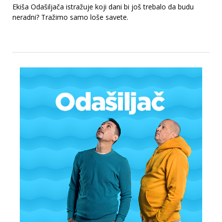
Ekiša Odašiljača istražuje koji dani bi još trebalo da budu
neradni? Tražimo samo loše savete.