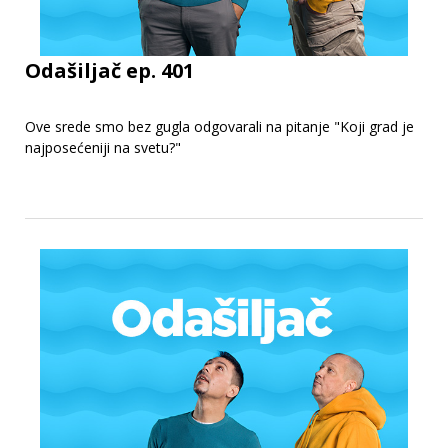
Odašiljač ep. 401
Ove srede smo bez gugla odgovarali na pitanje "Koji grad je
najposećeniji na svetu?"