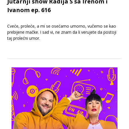
Jutarnji show Radija S sa Irenom i
Ivanom ep. 616
Cveće, proleće, a mi se osećamo umorno, vučemo se kao
prebijene mačke. I sad vi, ne znam da li verujete da postoji
taj prolećni umor.