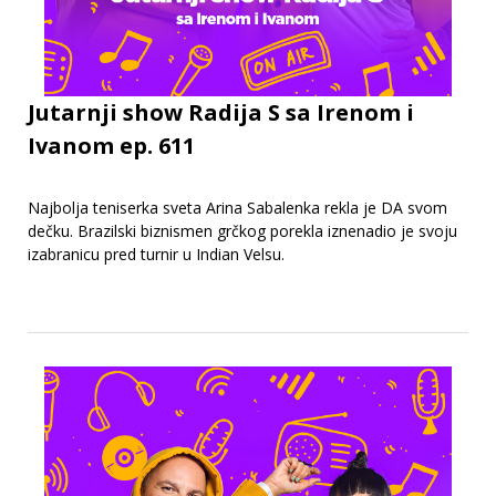
Jutarnji show Radija S sa Irenom i
Ivanom ep. 611
Najbolja teniserka sveta Arina Sabalenka rekla je DA svom
dečku. Brazilski biznismen grčkog porekla iznenadio je svoju
izabranicu pred turnir u Indian Velsu.