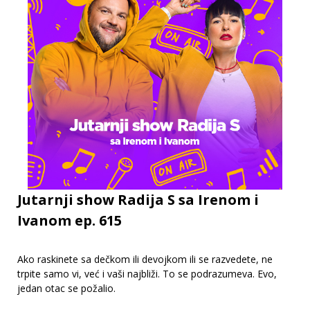
Jutarnji show Radija S sa Irenom i
Ivanom ep. 615
Ako raskinete sa dečkom ili devojkom ili se razvedete, ne
trpite samo vi, već i vaši najbliži. To se podrazumeva. Evo,
jedan otac se požalio.