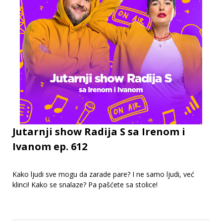
Jutarnji show Radija S sa Irenom i
Ivanom ep. 612
Kako ljudi sve mogu da zarade pare? I ne samo ljudi, već
klinci! Kako se snalaze? Pa pašćete sa stolice!