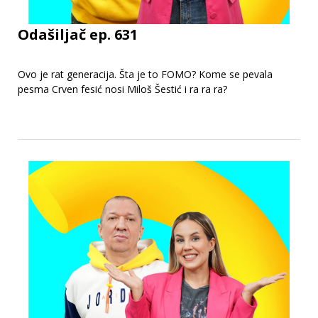
Odašiljač ep. 631
Ovo je rat generacija. Šta je to FOMO? Kome se pevala
pesma Crven fesić nosi Miloš Šestić i ra ra ra?