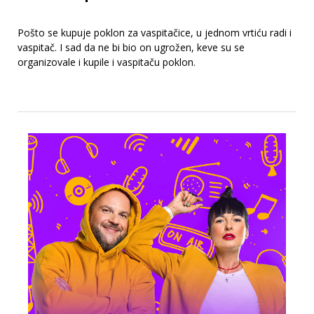
Pošto se kupuje poklon za vaspitačice, u jednom vrtiću radi i
vaspitač. I sad da ne bi bio on ugrožen, keve su se
organizovale i kupile i vaspitaču poklon.