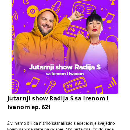
Jutarnji show Radija S sa Irenom i
Ivanom ep. 621
Živi nismo bili da nismo saznali sad sledeće: nije svejedno
kojim danima idete na šišanje. Ako niste znali to do sada,