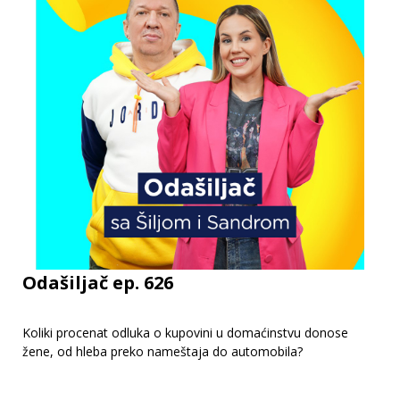
Odašiljač ep. 626
Koliki procenat odluka o kupovini u domaćinstvu donose
žene, od hleba preko nameštaja do automobila?