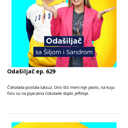
Odašiljač ep. 629
Čokolada postala luksuz. Ono što meni nije jasno, na koju
foru su na pijacama čokolade duplo jeftinije.