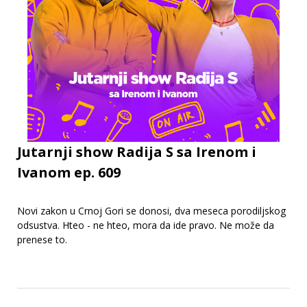
Jutarnji show Radija S sa Irenom i
Ivanom ep. 609
Novi zakon u Crnoj Gori se donosi, dva meseca porodiljskog
odsustva. Hteo - ne hteo, mora da ide pravo. Ne može da
prenese to.