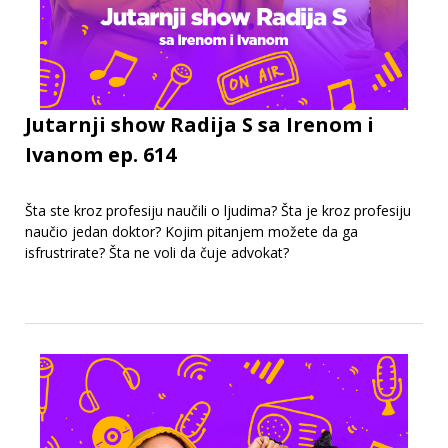
Jutarnji show Radija S sa Irenom i
Ivanom ep. 614
Šta ste kroz profesiju naučili o ljudima? Šta je kroz profesiju
naučio jedan doktor? Kojim pitanjem možete da ga
isfrustrirate? Šta ne voli da čuje advokat?