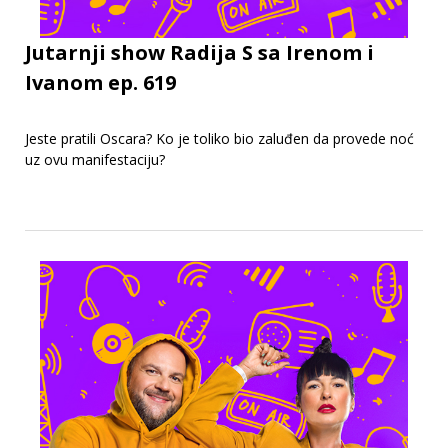
Jutarnji show Radija S sa Irenom i
Ivanom ep. 619
Jeste pratili Oscara? Ko je toliko bio zaluđen da provede noć
uz ovu manifestaciju?