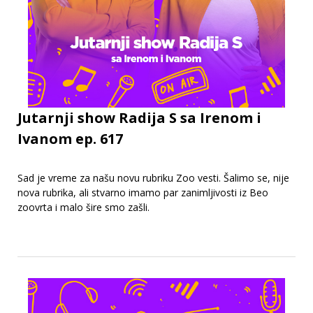
Jutarnji show Radija S sa Irenom i
Ivanom ep. 617
Sad je vreme za našu novu rubriku Zoo vesti. Šalimo se, nije
nova rubrika, ali stvarno imamo par zanimljivosti iz Beo
zoovrta i malo šire smo zašli.