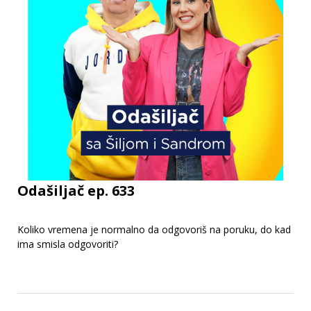
Odašiljač ep. 633
Koliko vremena je normalno da odgovoriš na poruku, do kad
ima smisla odgovoriti?