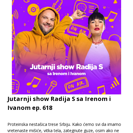
Jutarnji show Radija S sa Irenom i
Ivanom ep. 618
Proteinska nestašica trese Srbiju. Kako ćemo svi da imamo
vretenaste mišiće, vitka tela, zategnute guze, osim ako ne