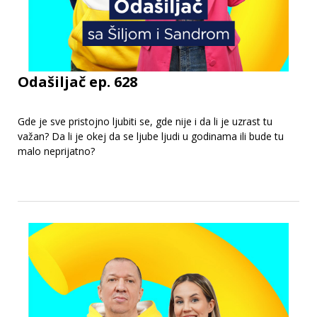
Odašiljač ep. 628
Gde je sve pristojno ljubiti se, gde nije i da li je uzrast tu
važan? Da li je okej da se ljube ljudi u godinama ili bude tu
malo neprijatno?