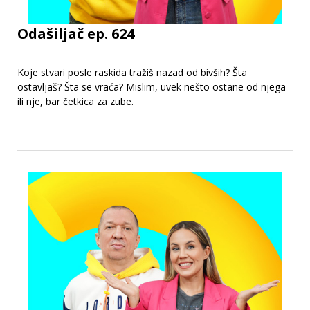
Odašiljač ep. 624
Koje stvari posle raskida tražiš nazad od bivših? Šta
ostavljaš? Šta se vraća? Mislim, uvek nešto ostane od njega
ili nje, bar četkica za zube.