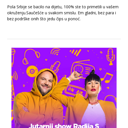
Pola Srbije se bacilo na dijetu, 100% ste to primetili u vašem
okruženju.Saučešće u svakom smislu. Em gladni, bez para i
bez podrške onih što jedu čips u ponoć.