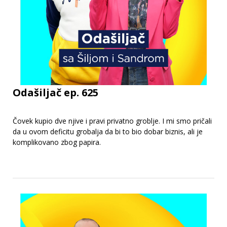
Odašiljač ep. 625
Čovek kupio dve njive i pravi privatno groblje. I mi smo pričali
da u ovom deficitu grobalja da bi to bio dobar biznis, ali je
komplikovano zbog papira.