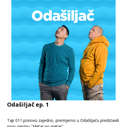
Odašiljač ep. 1
Tap 011 ponovo zajedno, premijerno u Odašiljaču predstavili
novu pesmu ''Metar po metar''