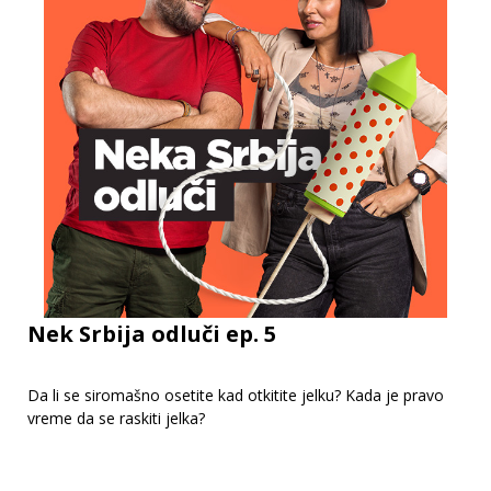
Nek Srbija odluči ep. 5
Da li se siromašno osetite kad otkitite jelku? Kada je pravo
vreme da se raskiti jelka?