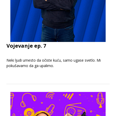
Vojevanje ep. 7
Neki ljudi umesto da očiste kuću, samo ugase svetlo. Mi
pokušavamo da ga upalimo.