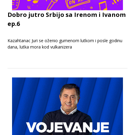
Dobro jutro Srbijo sa Irenom i Ivanom
ep.6
Kazahtanac Juri se oženio gumenom lutkom i posle godinu
dana, lutka mora kod vulkanizera