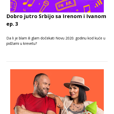
Dobro jutro Srbijo sa Irenom i Ivanom
ep. 3
Da li je blam ili glam dočekati Novu 2020. godinu kod kuće u
pidžami u krevetu?