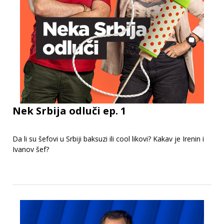
Nek Srbija odluči ep. 1
Da li su šefovi u Srbiji baksuzi ili cool likovi? Kakav je Irenin i
Ivanov šef?