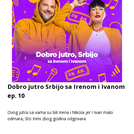
Dobro jutro Srbijo sa Irenom i Ivanom
ep. 10
Ovog jutra sa vama su bili Irena i Nikola jer i Ivan malo
odmara, što Ireni zbog godina odgovara