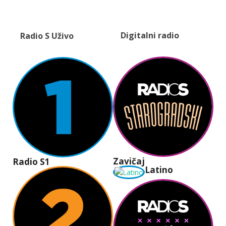
Digitalni radio
Radio S Uživo
Zavičaj
Radio S1
Latino