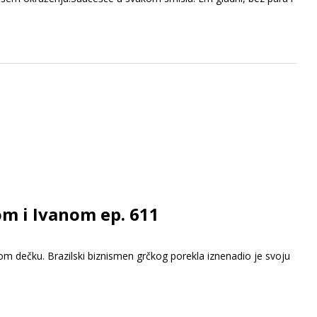
om i Ivanom ep. 611
om dečku. Brazilski biznismen grčkog porekla iznenadio je svoju