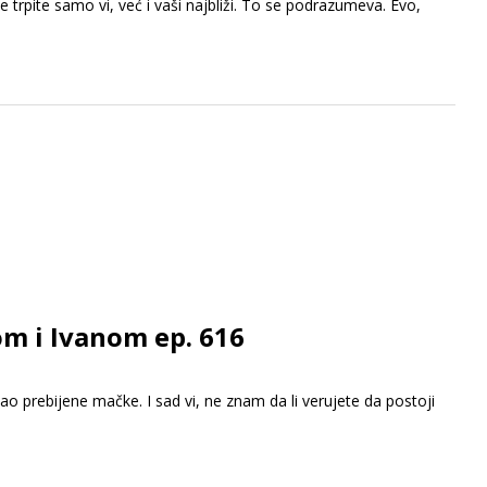
e trpite samo vi, već i vaši najbliži. To se podrazumeva. Evo,
om i Ivanom ep. 616
prebijene mačke. I sad vi, ne znam da li verujete da postoji