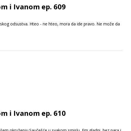
om i Ivanom ep. 609
jskog odsustva. Hteo - ne hteo, mora da ide pravo. Ne može da
om i Ivanom ep. 610
u vašem okruženju.Saučešće u svakom smislu. Em gladni, bez para i