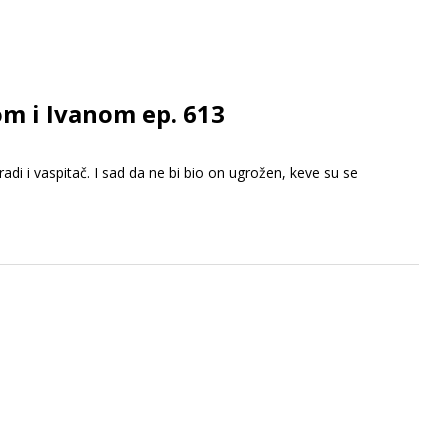
om i Ivanom ep. 613
adi i vaspitač. I sad da ne bi bio on ugrožen, keve su se