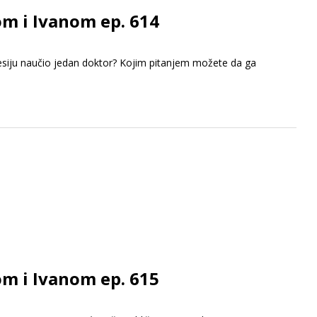
om i Ivanom ep. 614
rofesiju naučio jedan doktor? Kojim pitanjem možete da ga
om i Ivanom ep. 615