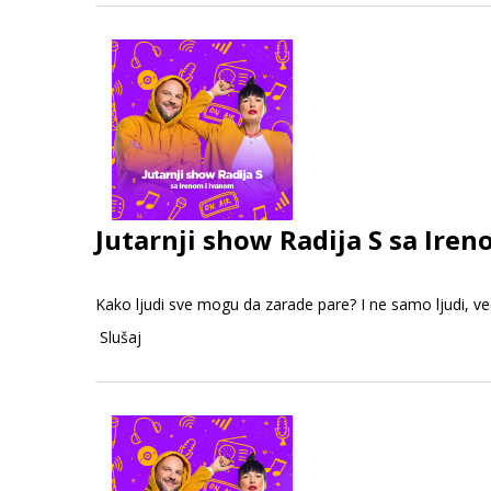
Jutarnji show Radija S sa Iren
Kako ljudi sve mogu da zarade pare? I ne samo ljudi, već
Slušaj