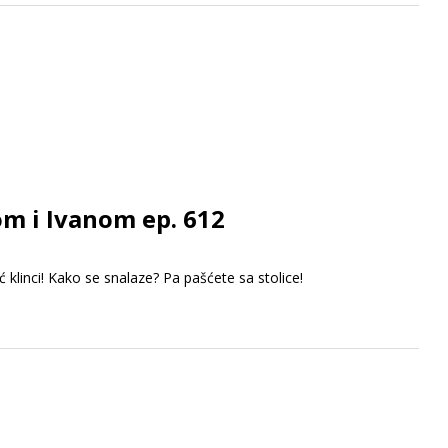
om i Ivanom ep. 612
 klinci! Kako se snalaze? Pa pašćete sa stolice!