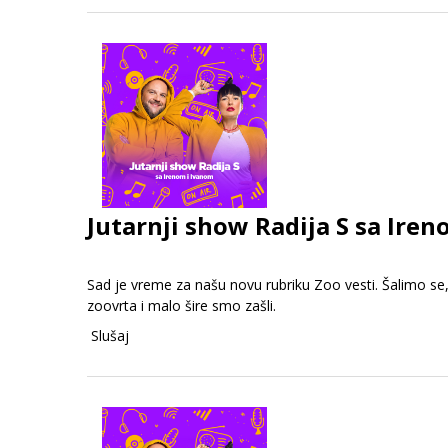
Jutarnji show Radija S sa Iren
Sad je vreme za našu novu rubriku Zoo vesti. Šalimo se, 
zoovrta i malo šire smo zašli.
Slušaj