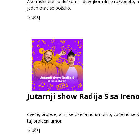
Ako raskinete sa dečkom ili devojkom ili se razvedete, n
jedan otac se požalio.
Slušaj
Jutarnji show Radija S sa Iren
Cveće, proleće, a mi se osećamo umorno, vučemo se kao 
taj prolećni umor.
Slušaj