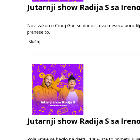
Jutarnji show Radija S sa Iren
Novi zakon u Crnoj Gori se donosi, dva meseca porodil
prenese to.
Slušaj
Jutarnji show Radija S sa Iren
Pola Srbije se bacilo na dijetu, 100% ste to primetili 