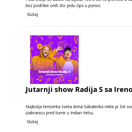
bez podrške onih što jedu čips u ponoć.
Slušaj
Jutarnji show Radija S sa Iren
Najbolja teniserka sveta Arina Sabalenka rekla je DA sv
izabranicu pred turnir u Indian Velsu.
Slušaj