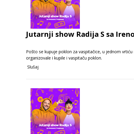
Jutarnji show Radija S sa Iren
Pošto se kupuje poklon za vaspitačice, u jednom vrtiću r
organizovale i kupile i vaspitaču poklon.
Slušaj