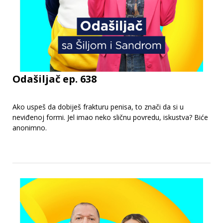
Odašiljač ep. 638
Ako uspeš da dobiješ frakturu penisa, to znači da si u
neviđenoj formi. Jel imao neko sličnu povredu, iskustva? Biće
anonimno.