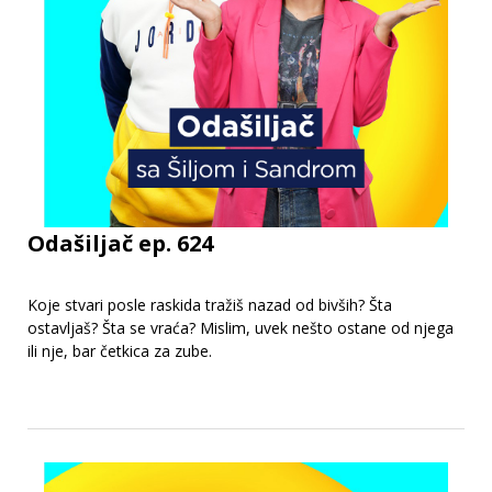
Odašiljač ep. 624
Koje stvari posle raskida tražiš nazad od bivših? Šta
ostavljaš? Šta se vraća? Mislim, uvek nešto ostane od njega
ili nje, bar četkica za zube.