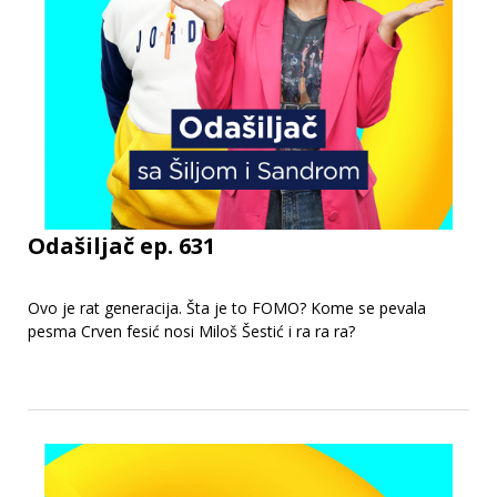
Odašiljač ep. 631
Ovo je rat generacija. Šta je to FOMO? Kome se pevala
pesma Crven fesić nosi Miloš Šestić i ra ra ra?