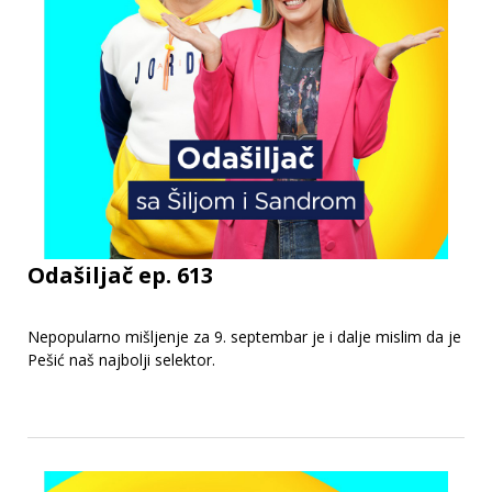
Odašiljač ep. 613
Nepopularno mišljenje za 9. septembar je i dalje mislim da je
Pešić naš najbolji selektor.