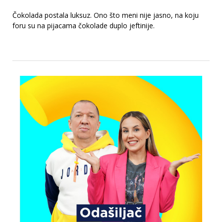
Čokolada postala luksuz. Ono što meni nije jasno, na koju
foru su na pijacama čokolade duplo jeftinije.