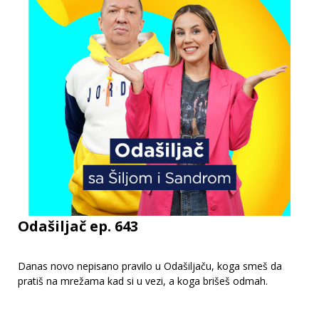
Odašiljač ep. 643
Danas novo nepisano pravilo u Odašiljaču, koga smeš da
pratiš na mrežama kad si u vezi, a koga brišeš odmah.