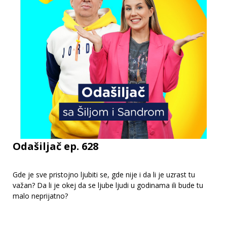
Odašiljač ep. 628
Gde je sve pristojno ljubiti se, gde nije i da li je uzrast tu
važan? Da li je okej da se ljube ljudi u godinama ili bude tu
malo neprijatno?