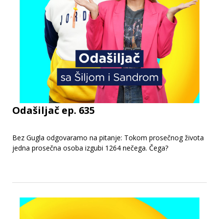
Odašiljač ep. 635
Bez Gugla odgovaramo na pitanje: Tokom prosečnog života
jedna prosečna osoba izgubi 1264 nečega. Čega?