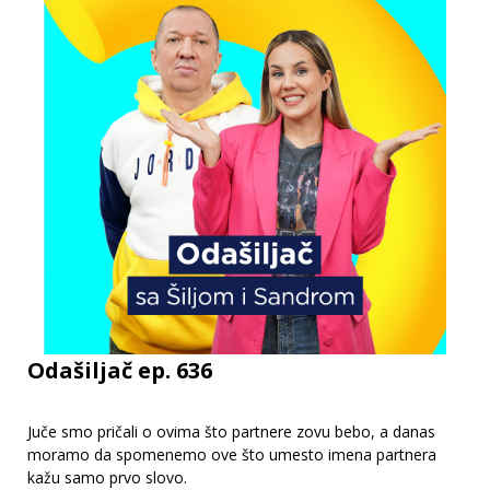
Odašiljač ep. 636
Juče smo pričali o ovima što partnere zovu bebo, a danas
moramo da spomenemo ove što umesto imena partnera
kažu samo prvo slovo.