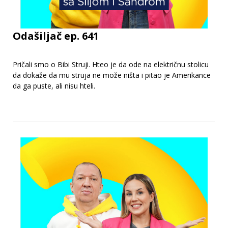
Odašiljač ep. 641
Pričali smo o Bibi Struji. Hteo je da ode na električnu stolicu
da dokaže da mu struja ne može ništa i pitao je Amerikance
da ga puste, ali nisu hteli.