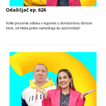
Odašiljač ep. 626
Koliki procenat odluka o kupovini u domaćinstvu donose
žene, od hleba preko nameštaja do automobila?