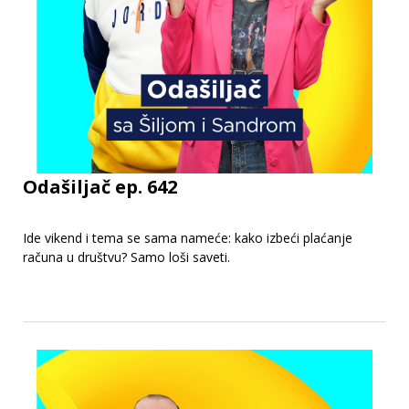
Odašiljač ep. 642
Ide vikend i tema se sama nameće: kako izbeći plaćanje
računa u društvu? Samo loši saveti.