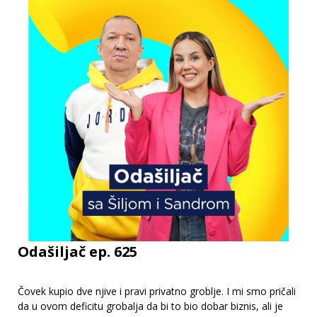
Odašiljač ep. 625
Čovek kupio dve njive i pravi privatno groblje. I mi smo pričali
da u ovom deficitu grobalja da bi to bio dobar biznis, ali je