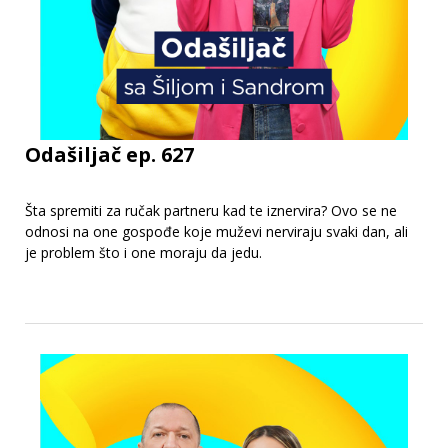
Odašiljač ep. 627
Šta spremiti za ručak partneru kad te iznervira? Ovo se ne
odnosi na one gospođe koje muževi nerviraju svaki dan, ali
je problem što i one moraju da jedu.