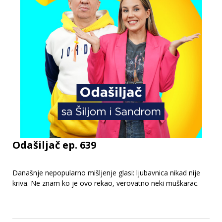
Odašiljač ep. 639
Današnje nepopularno mišljenje glasi: ljubavnica nikad nije
kriva. Ne znam ko je ovo rekao, verovatno neki muškarac.