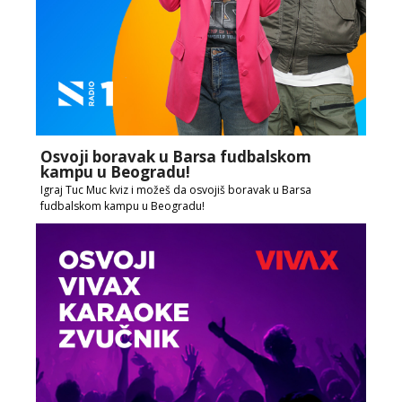
Osvoji boravak u Barsa fudbalskom
kampu u Beogradu!
Igraj Tuc Muc kviz i možeš da osvojiš boravak u Barsa
fudbalskom kampu u Beogradu!