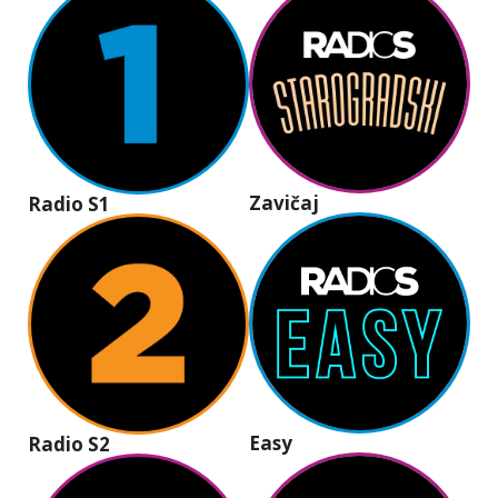
Zavičaj
Radio S1
Easy
Radio S2