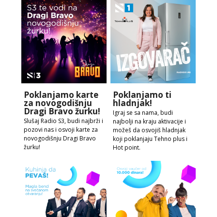
Poklanjamo karte
Poklanjamo ti
za novogodišnju
hladnjak!
Dragi Bravo žurku!
Igraj se sa nama, budi
Slušaj Radio S3, budi najbrži i
najbolji na kraju aktivacije i
pozovi nas i osvoji karte za
možeš da osvojiš hladnjak
novogodišnju Dragi Bravo
koji poklanjaju Tehno plus i
žurku!
Hot point.