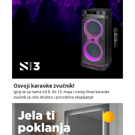
Osvoji karaoke zvučnik!
Igraj se sa nama od 8. do 15. maja i osvoji Vivax karaoke
zvučnik za celo društvo i porodična okupljanja!