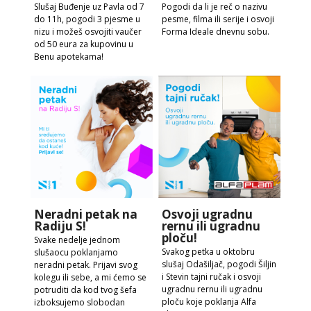
Slušaj Buđenje uz Pavla od 7
Pogodi da li je reč o nazivu
do 11h, pogodi 3 pjesme u
pesme, filma ili serije i osvoji
nizu i možeš osvojiti vaučer
Forma Ideale dnevnu sobu.
od 50 eura za kupovinu u
Benu apotekama!
Neradni petak na
Osvoji ugradnu
Radiju S!
rernu ili ugradnu
ploču!
Svake nedelje jednom
Svakog petka u oktobru
slušaocu poklanjamo
slušaj Odašiljač, pogodi Šiljin
neradni petak. Prijavi svog
i Stevin tajni ručak i osvoji
kolegu ili sebe, a mi ćemo se
ugradnu rernu ili ugradnu
potruditi da kod tvog šefa
ploču koje poklanja Alfa
izboksujemo slobodan