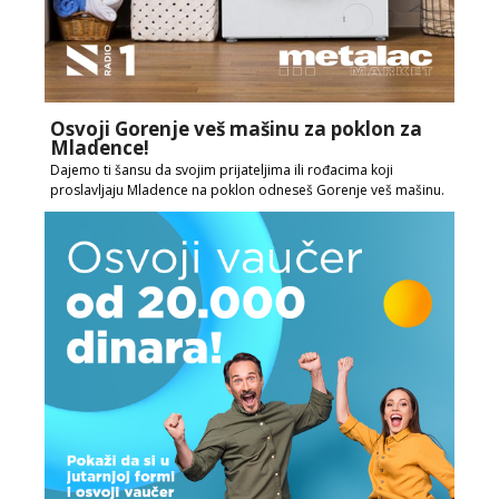
Osvoji Gorenje veš mašinu za poklon za
Mladence!
Dajemo ti šansu da svojim prijateljima ili rođacima koji
proslavljaju Mladence na poklon odneseš Gorenje veš mašinu.