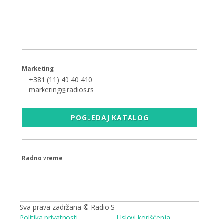
+381 (11) 40 40 440
office@radios.rs
Šumadijski trg 6a, 11000 Beograd
Marketing
+381 (11) 40 40 410
marketing@radios.rs
POGLEDAJ KATALOG
Radno vreme
09.00 - 17.00h
Sva prava zadržana © Radio S
Politika privatnosti
Uslovi korišćenja