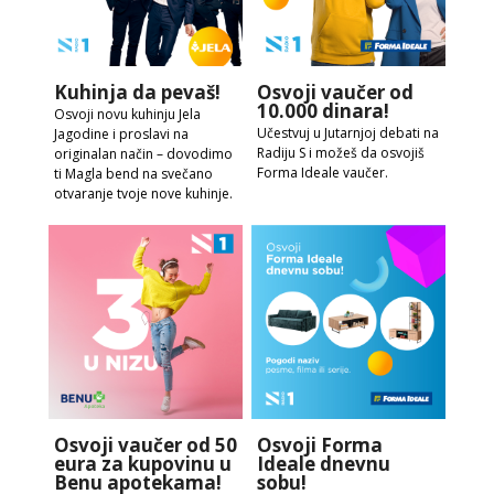
Kuhinja da pevaš!
Osvoji vaučer od
10.000 dinara!
Osvoji novu kuhinju Jela
Učestvuj u Jutarnjoj debati na
Jagodine i proslavi na
Radiju S i možeš da osvojiš
originalan način – dovodimo
Forma Ideale vaučer.
ti Magla bend na svečano
otvaranje tvoje nove kuhinje.
Osvoji vaučer od 50
Osvoji Forma
eura za kupovinu u
Ideale dnevnu
Benu apotekama!
sobu!