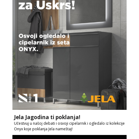
Jela Jagodina ti poklanja!
Učestvuj u našoj debati i osvoji cipelarnik i ogledalo iz kolekcije
Onyx koje poklanja Jela nameštaj!