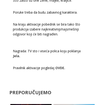
333 zašto su one Žene, majke, kraljice.
Poruke treba da budu zabavnog karaktera.
Na kraju aktivacije pobednik se bira tako što
produkcija izabere najkreativniji/najsmešniji
odgovor koji će biti nagrađen.
Nagrada: TV sto i viseća polica koju poklanja
Jela.
Pravilnik aktivacije pogledaj
OVDE.
PREPORUČUJEMO