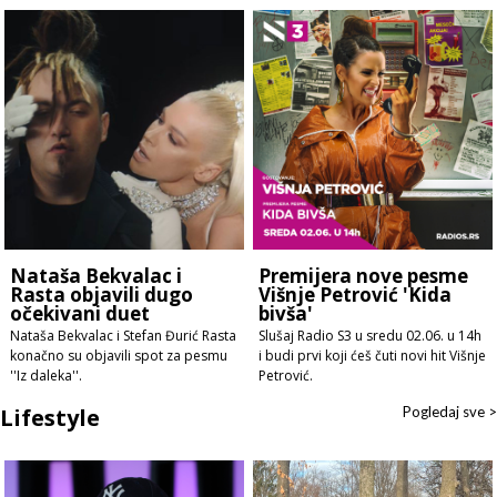
Nataša Bekvalac i
Premijera nove pesme
Rasta objavili dugo
Višnje Petrović 'Kida
očekivani duet
bivša'
Nataša Bekvalac i Stefan Đurić Rasta
Slušaj Radio S3 u sredu 02.06. u 14h
konačno su objavili spot za pesmu
i budi prvi koji ćeš čuti novi hit Višnje
''Iz daleka''.
Petrović.
Lifestyle
Pogledaj sve >