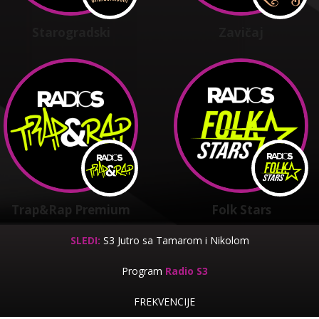
Starogradski
Zavičaj
Trap&Rap Premium
Folk Stars
SLEDI:
S3 Jutro sa Tamarom i Nikolom
Program
Radio S3
FREKVENCIJE