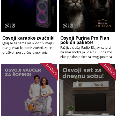
Osvoji karaoke zvučnik!
Osvoji Purina Pro Plan
poklon pakete!
Igraj se sa nama od 8. do 15. maja i
Pažljivo slušaj Radio S3, javi se prvi
osvoji Vivax karaoke zvučnik za celo
na znak voditelja i osvoji Purina Pro
društvo i porodična okupljanja!
Plan poklon paket za svog ljubimca!
ISTEKLO
ISTEKL