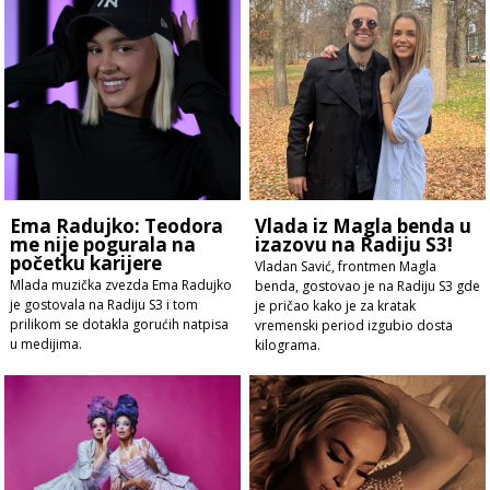
Ema Radujko: Teodora
Vlada iz Magla benda u
me nije pogurala na
izazovu na Radiju S3!
početku karijere
Vladan Savić, frontmen Magla
Mlada muzička zvezda Ema Radujko
benda, gostovao je na Radiju S3 gde
je gostovala na Radiju S3 i tom
je pričao kako je za kratak
prilikom se dotakla gorućih natpisa
vremenski period izgubio dosta
u medijima.
kilograma.