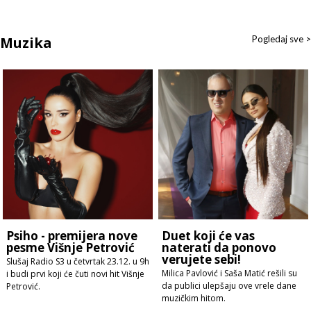
Muzika
Pogledaj sve >
Psiho - premijera nove
Duet koji će vas
pesme Višnje Petrović
naterati da ponovo
verujete sebi!
Slušaj Radio S3 u četvrtak 23.12. u 9h
Milica Pavlović i Saša Matić rešili su
i budi prvi koji će čuti novi hit Višnje
da publici ulepšaju ove vrele dane
Petrović.
muzičkim hitom.