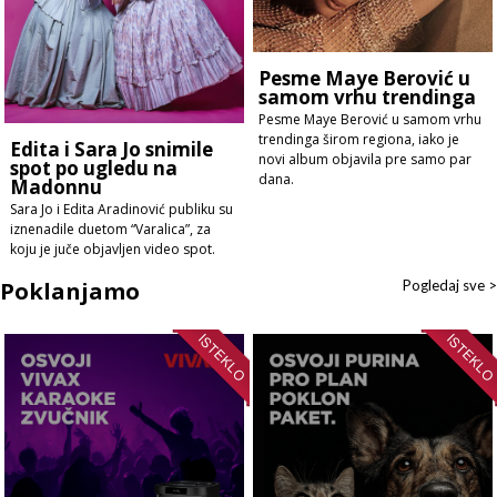
Pesme Maye Berović u
samom vrhu trendinga
Pesme Maye Berović u samom vrhu
trendinga širom regiona, iako je
Edita i Sara Jo snimile
novi album objavila pre samo par
spot po ugledu na
dana.
Madonnu
Sara Jo i Edita Aradinović publiku su
iznenadile duetom “Varalica”, za
koju je juče objavljen video spot.
Poklanjamo
Pogledaj sve >
ISTEKLO
ISTEKL