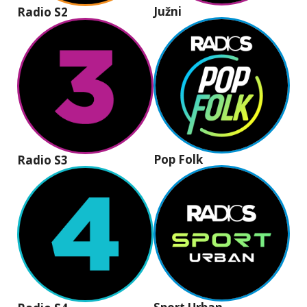
Južni
Radio S2
Pop Folk
Radio S3