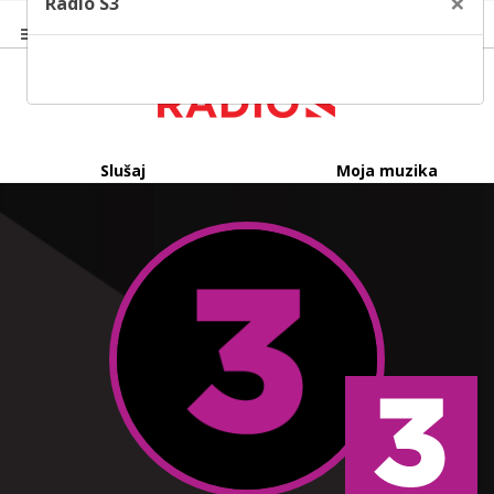
×
Radio S3
Slušaj
Moja muzika