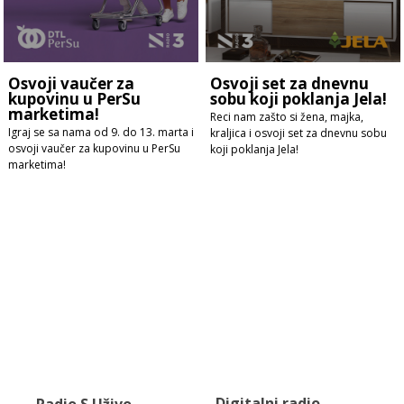
Osvoji vaučer za
Osvoji set za dnevnu
kupovinu u PerSu
sobu koji poklanja Jela!
marketima!
Reci nam zašto si žena, majka,
Igraj se sa nama od 9. do 13. marta i
kraljica i osvoji set za dnevnu sobu
osvoji vaučer za kupovinu u PerSu
koji poklanja Jela!
marketima!
Digitalni radio