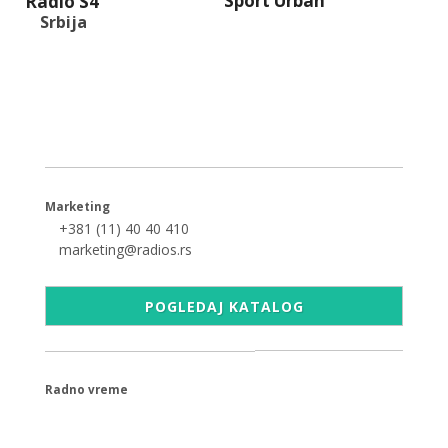
Sport Urban
Radio S4
Srbija
+381 (11) 40 40 440
office@radios.rs
Šumadijski trg 6a, 11000 Beograd
Marketing
+381 (11) 40 40 410
marketing@radios.rs
POGLEDAJ KATALOG
Radno vreme
09.00 - 17.00h