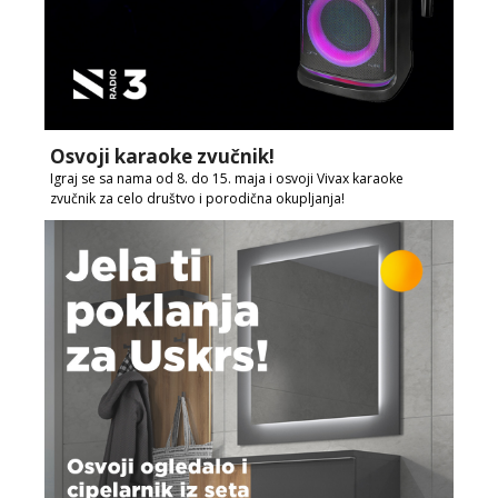
Osvoji karaoke zvučnik!
Igraj se sa nama od 8. do 15. maja i osvoji Vivax karaoke
zvučnik za celo društvo i porodična okupljanja!