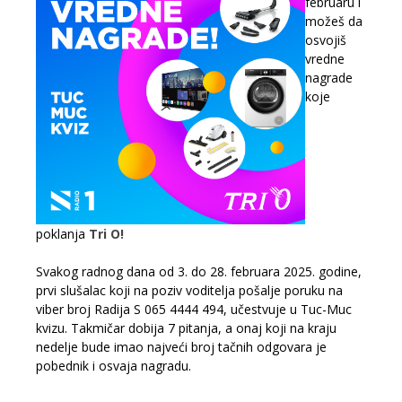
februaru i
možeš da
osvojiš
vredne
nagrade
koje
poklanja
Tri O!
Svakog radnog dana od 3. do 28. februara 2025. godine,
prvi slušalac koji na poziv voditelja pošalje poruku na
viber broj Radija S 065 4444 494, učestvuje u Tuc-Muc
kvizu. Takmičar dobija 7 pitanja, a onaj koji na kraju
nedelje bude imao najveći broj tačnih odgovara je
pobednik i osvaja nagradu.