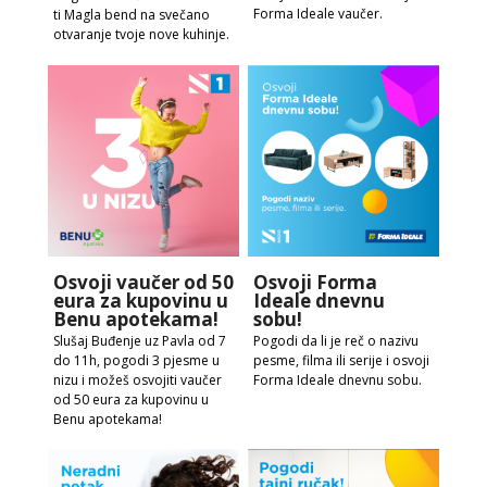
Forma Ideale vaučer.
ti Magla bend na svečano
otvaranje tvoje nove kuhinje.
Osvoji vaučer od 50
Osvoji Forma
eura za kupovinu u
Ideale dnevnu
Benu apotekama!
sobu!
Slušaj Buđenje uz Pavla od 7
Pogodi da li je reč o nazivu
do 11h, pogodi 3 pjesme u
pesme, filma ili serije i osvoji
nizu i možeš osvojiti vaučer
Forma Ideale dnevnu sobu.
od 50 eura za kupovinu u
Benu apotekama!