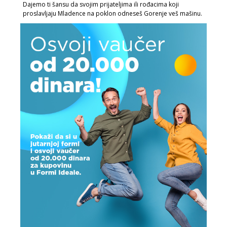
Dajemo ti šansu da svojim prijateljima ili rođacima koji
proslavljaju Mladence na poklon odneseš Gorenje veš mašinu.