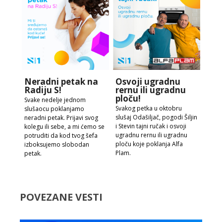
Neradni petak na
Osvoji ugradnu
Radiju S!
rernu ili ugradnu
ploču!
Svake nedelje jednom
Svakog petka u oktobru
slušaocu poklanjamo
slušaj Odašiljač, pogodi Šiljin
neradni petak. Prijavi svog
i Stevin tajni ručak i osvoji
kolegu ili sebe, a mi ćemo se
ugradnu rernu ili ugradnu
potruditi da kod tvog šefa
ploču koje poklanja Alfa
izboksujemo slobodan
Plam.
petak.
POVEZANE VESTI