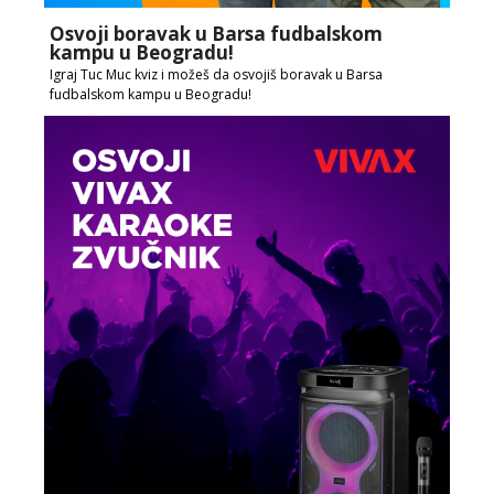
Osvoji boravak u Barsa fudbalskom
kampu u Beogradu!
Igraj Tuc Muc kviz i možeš da osvojiš boravak u Barsa
fudbalskom kampu u Beogradu!