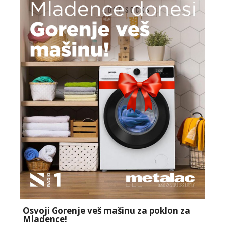
Osvoji Gorenje veš mašinu za poklon za
Mladence!