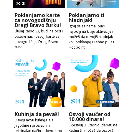
Poklanjamo karte
Poklanjamo ti
za novogodišnju
hladnjak!
Dragi Bravo žurku!
Igraj se sa nama, budi
Slušaj Radio S3, budi najbrži i
najbolji na kraju aktivacije i
pozovi nas i osvoji karte za
možeš da osvojiš hladnjak
novogodišnju Dragi Bravo
koji poklanjaju Tehno plus i
žurku!
Hot point.
Kuhinja da pevaš!
Osvoji vaučer od
10.000 dinara!
Osvoji novu kuhinju Jela
Učestvuj u Jutarnjoj debati na
Jagodine i proslavi na
Radiju S i možeš da osvojiš
originalan način – dovodimo