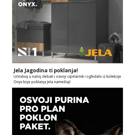
Jela Jagodina ti poklanja!
Učestvuj u našoj debati i osvoji cipelarnik i ogledalo iz kolekcije
Onyx koje poklanja Jela nameštaj!