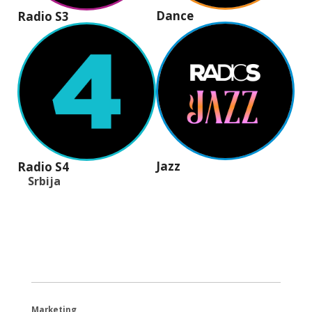
Dance
Radio S3
Jazz
Radio S4
Srbija
+381 (11) 40 40 440
office@radios.rs
Šumadijski trg 6a, 11000 Beograd
Marketing