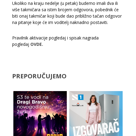
Ukoliko na kraju nedelje (u petak) budemo imali dva ili
više takmičara sa istim brojem odgovora, pobednik će
biti onaj takmičar koji bude dao približno tačan odgovor
na pitanje koje će im voditelj naknadno postaviti.
Pravilnik aktivacije pogledaj
i spisak nagrada
pogledaj
OVDE.
PREPORUČUJEMO