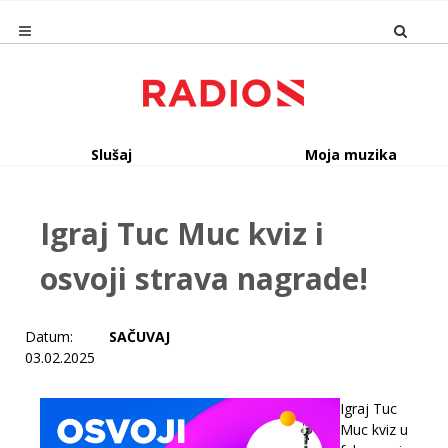
Slušaj
Moja muzika
Igraj Tuc Muc kviz i
osvoji strava nagrade!
Datum:
SAČUVAJ
03.02.2025
Igraj Tuc
Muc kviz u