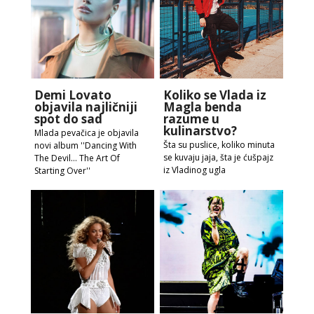
Demi Lovato
Koliko se Vlada iz
objavila najličniji
Magla benda
spot do sad
razume u
kulinarstvo?
Mlada pevačica je objavila
Šta su puslice, koliko minuta
novi album ''Dancing With
se kuvaju jaja, šta je ćušpajz
The Devil… The Art Of
iz Vladinog ugla
Starting Over''