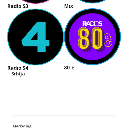
Mix
Radio S3
80-e
Radio S4
Srbija
+381 (11) 40 40 440
office@radios.rs
Šumadijski trg 6a, 11000 Beograd
Marketing