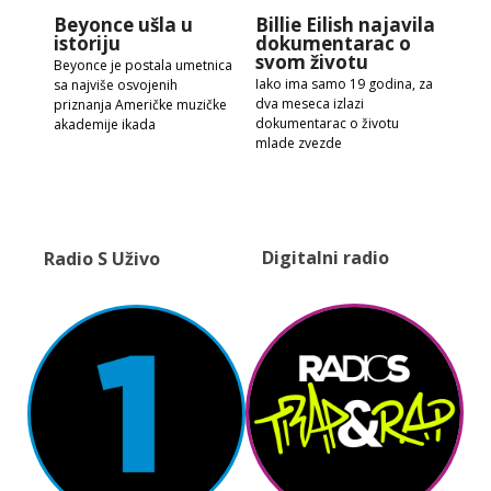
Beyonce ušla u
Billie Eilish najavila
istoriju
dokumentarac o
svom životu
Beyonce je postala umetnica
Iako ima samo 19 godina, za
sa najviše osvojenih
dva meseca izlazi
priznanja Američke muzičke
dokumentarac o životu
akademije ikada
mlade zvezde
Digitalni radio
Radio S Uživo