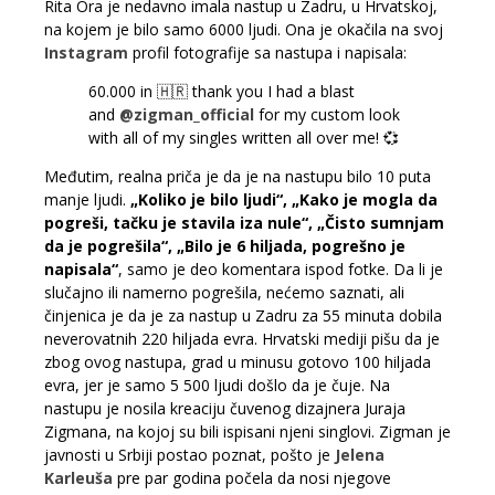
Rita Ora je nedavno imala nastup u Zadru, u Hrvatskoj,
na kojem je bilo samo 6000 ljudi. Ona je okačila na svoj
Instagram
profil fotografije sa nastupa i napisala:
60.000 in 🇭🇷 thank you I had a blast
and
@zigman_official
for my custom look
with all of my singles written all over me! 💞
Međutim, realna priča je da je na nastupu bilo 10 puta
manje ljudi.
„Koliko je bilo ljudi“, „Kako je mogla da
pogreši, tačku je stavila iza nule“, „Čisto sumnjam
da je pogrešila“, „Bilo je 6 hiljada, pogrešno je
napisala“
, samo je deo komentara ispod fotke. Da li je
slučajno ili namerno pogrešila, nećemo saznati, ali
činjenica je da je za nastup u Zadru za 55 minuta dobila
neverovatnih 220 hiljada evra. Hrvatski mediji pišu da je
zbog ovog nastupa, grad u minusu gotovo 100 hiljada
evra, jer je samo 5 500 ljudi došlo da je čuje. Na
nastupu je nosila kreaciju čuvenog dizajnera Juraja
Zigmana, na kojoj su bili ispisani njeni singlovi. Zigman je
javnosti u Srbiji postao poznat, pošto je
Jelena
Karleuša
pre par godina počela da nosi njegove