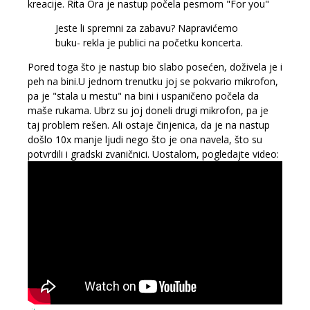
kreacije. Rita Ora je nastup počela pesmom "For you"
Jeste li spremni za zabavu? Napravićemo
buku- rekla je publici na početku koncerta.
Pored toga što je nastup bio slabo posećen, doživela je i
peh na bini.U jednom trenutku joj se pokvario mikrofon,
pa je "stala u mestu" na bini i uspaničeno počela da
maše rukama. Ubrz su joj doneli drugi mikrofon, pa je
taj problem rešen. Ali ostaje činjenica, da je na nastup
došlo 10x manje ljudi nego što je ona navela, što su
potvrdili i gradski zvaničnici. Uostalom, pogledajte video: