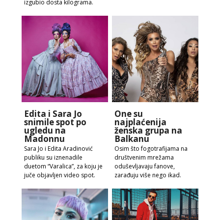
izgubio dosta kilograma.
Edita i Sara Jo
One su
snimile spot po
najplaćenija
ugledu na
ženska grupa na
Madonnu
Balkanu
Sara Jo i Edita Aradinović
Osim što fogotrafijama na
publiku su iznenadile
društvenim mrežama
duetom “Varalica”, za koju je
oduševljavaju fanove,
juče objavljen video spot.
zarađuju više nego ikad.