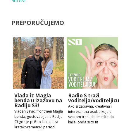
rita ora
PREPORUČUJEMO
Vlada iz Magla
Radio S traži
benda u izazovu na
voditelja/voditeljicu!
Radiju S3!
Ako si zabavna, kreativna i
Vladan Savić, frontmen Magla
interesantna osoba koja u
benda, gostovao je na Radiju
svakom trenutku ima šta da
S3 gde je pričao kako je za
kaže, onda si to ti!
kratak vremenski period