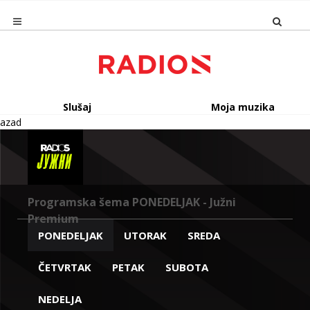
Slušaj
Moja muzika
azad
Programska šema PONEDELJAK - Južni
Premium
PONEDELJAK
UTORAK
SREDA
ČETVRTAK
PETAK
SUBOTA
NEDELJA