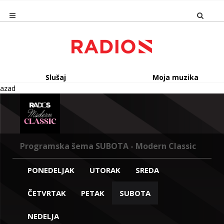
Slušaj
Moja muzika
azad
Programska šema SUBOTA - Modern Classic
PONEDELJAK
UTORAK
SREDA
ČETVRTAK
PETAK
SUBOTA
NEDELJA