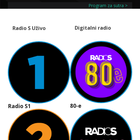
Program za sutra >
Digitalni radio
Radio S Uživo
80-e
Radio S1