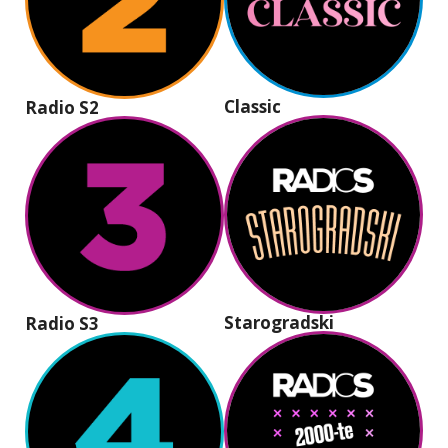
Classic
Radio S2
Starogradski
Radio S3