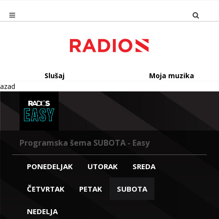
Slušaj
Moja muzika
azad
Programska šema SUBOTA - Easy
PONEDELJAK
UTORAK
SREDA
ČETVRTAK
PETAK
SUBOTA
NEDELJA