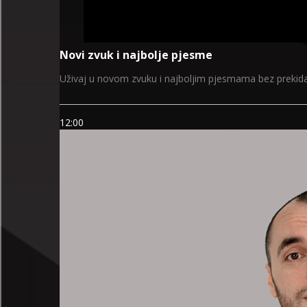
Novi zvuk i najbolje pjesme
Uživaj u novom zvuku i najboljim pjesmama bez prekida
12:00