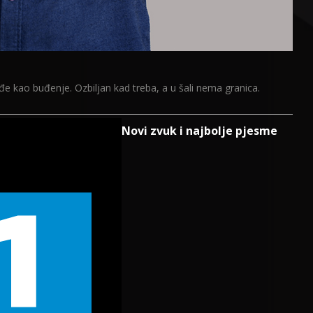
 kao buđenje. Ozbiljan kad treba, a u šali nema granica.
Novi zvuk i najbolje pjesme