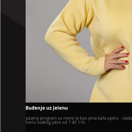
Buđenje uz Jelenu
Jutarnji program uz mene je kao prva kafa ujutru - slad
sreću svakog jutra od 7 do 11h.