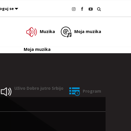
oguj se
Muzika
Moja muzika
Moja muzika
Uživo
Dobro jutro Srbijo
Program