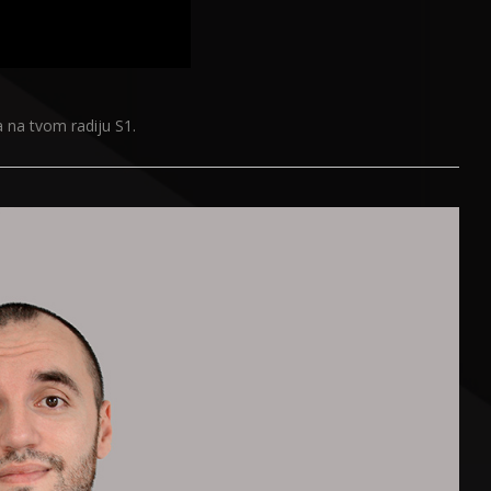
 na tvom radiju S1.