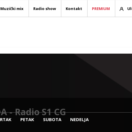
Muzički mix
Radio show
Kontakt
PREMIUM
Ul
 - Radio S1 CG
VRTAK
PETAK
SUBOTA
NEDELJA