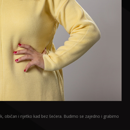
ak, običan i rijetko kad bez šećera. Budimo se zajedno i grabimo