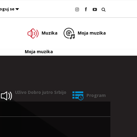
oguj se
Muzika
Moja muzika
Moja muzika
Uživo
Dobro jutro Srbijo
Program