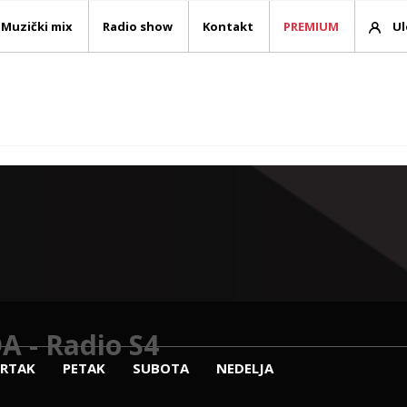
Muzički mix
Radio show
Kontakt
PREMIUM
Ul
 - Radio S4
VRTAK
PETAK
SUBOTA
NEDELJA