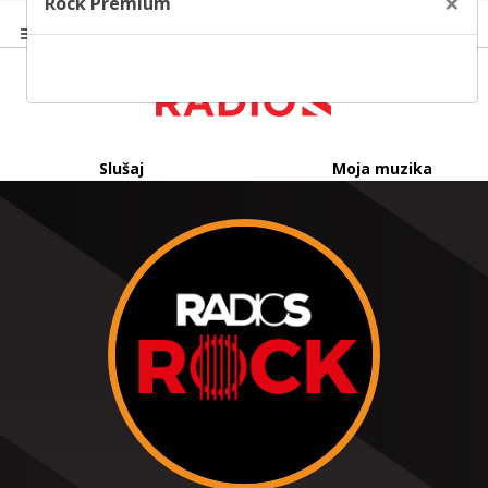
×
Rock Premium
Slušaj
Moja muzika