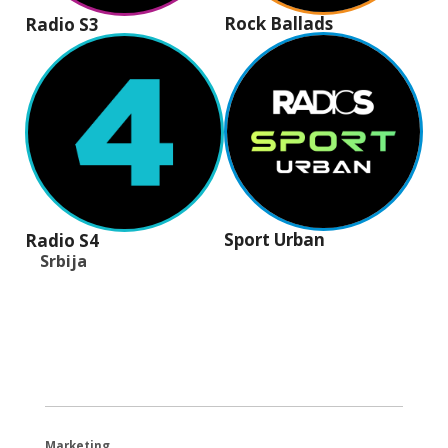
Rock Ballads
Radio S3
Sport Urban
Radio S4
Srbija
+381 (11) 40 40 440
office@radios.rs
Šumadijski trg 6a, 11000 Beograd
Marketing