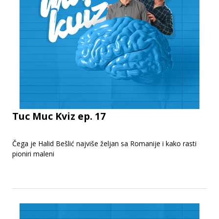
Tuc Muc Kviz ep. 17
Čega je Halid Bešlić najviše željan sa Romanije i kako rasti
pioniri maleni