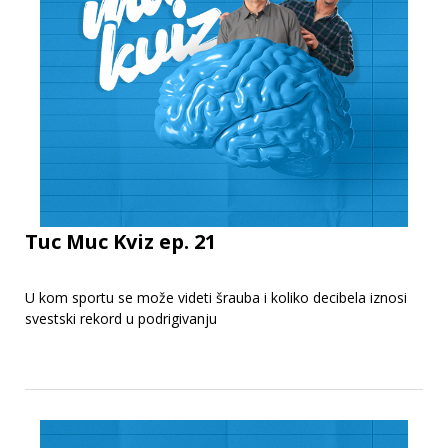
Tuc Muc Kviz ep. 21
U kom sportu se može videti šrauba i koliko decibela iznosi
svestski rekord u podrigivanju