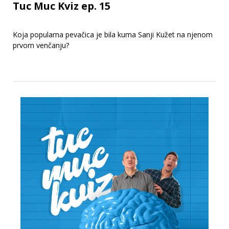
Tuc Muc Kviz ep. 15
Koja popularna pevačica je bila kuma Sanji Kužet na njenom
prvom venčanju?