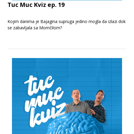
Tuc Muc Kviz ep. 19
Kojim danima je Bajagina supruga jedino mogla da izlazi dok
se zabavljala sa Momčilom?