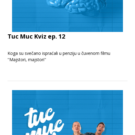
Tuc Muc Kviz ep. 12
Koga su svečano ispraćali u penziju u čuvenom filmu
''Majstori, majstori''