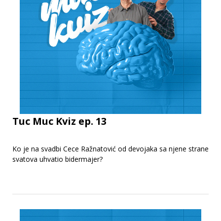
Tuc Muc Kviz ep. 13
Ko je na svadbi Cece Ražnatović od devojaka sa njene strane
svatova uhvatio bidermajer?