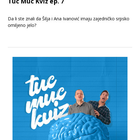
Tuc Muc Kviz ep. 7
Da li ste znali da Šilja i Ana Ivanović imaju zajedničko srpsko
omiljeno jelo?