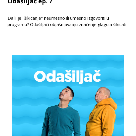
Odašiljač ep. 7
Da li je ''šikicanje'' neumesno ili umesno izgovoriti u
programu? Odašiljači objašnjavaaju značenje glagola šikicati