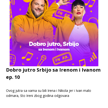
Dobro jutro Srbijo sa Irenom i Ivanom
ep. 10
Ovog jutra sa vama su bili Irena i Nikola jer i Ivan malo
odmara, što Ireni zbog godina odgovara