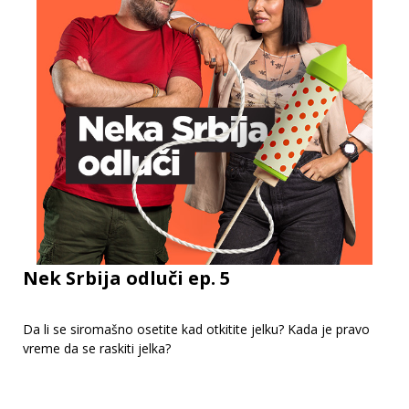
Nek Srbija odluči ep. 5
Da li se siromašno osetite kad otkitite jelku? Kada je pravo
vreme da se raskiti jelka?