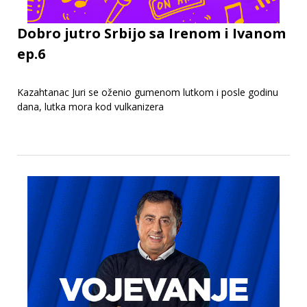
Dobro jutro Srbijo sa Irenom i Ivanom
ep.6
Kazahtanac Juri se oženio gumenom lutkom i posle godinu
dana, lutka mora kod vulkanizera