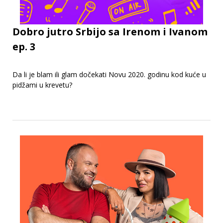
Dobro jutro Srbijo sa Irenom i Ivanom
ep. 3
Da li je blam ili glam dočekati Novu 2020. godinu kod kuće u
pidžami u krevetu?