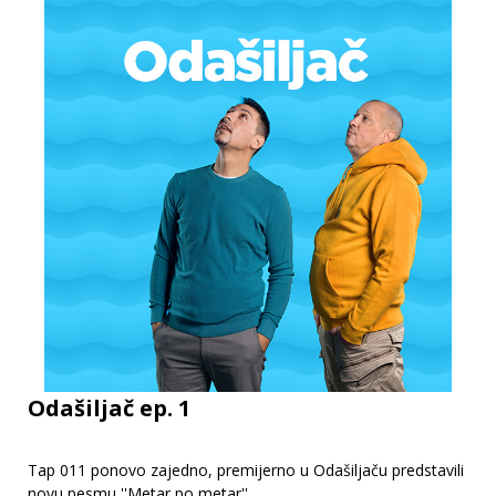
Odašiljač ep. 1
Tap 011 ponovo zajedno, premijerno u Odašiljaču predstavili
novu pesmu ''Metar po metar''