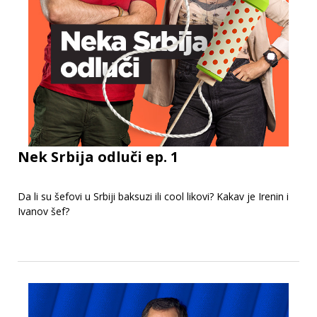
Nek Srbija odluči ep. 1
Da li su šefovi u Srbiji baksuzi ili cool likovi? Kakav je Irenin i
Ivanov šef?