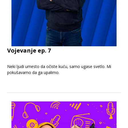
Vojevanje ep. 7
Neki ljudi umesto da očiste kuću, samo ugase svetlo. Mi
pokušavamo da ga upalimo.