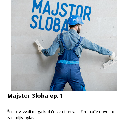
Majstor Sloba ep. 1
Što bi vi zvali njega kad će zvati on vas, čim nađe dovoljno
zanimljiv oglas.