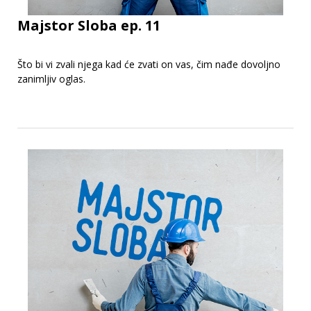
Majstor Sloba ep. 11
Što bi vi zvali njega kad će zvati on vas, čim nađe dovoljno
zanimljiv oglas.