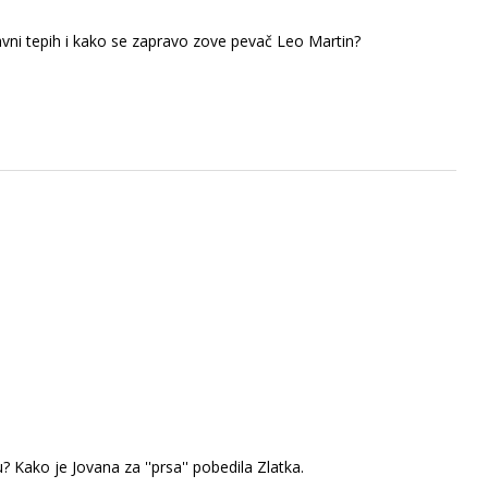
vni tepih i kako se zapravo zove pevač Leo Martin?
? Kako je Jovana za ''prsa'' pobedila Zlatka.