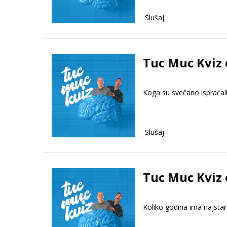
Slušaj
Tuc Muc Kviz 
Koga su svečano ispraćali
Slušaj
Tuc Muc Kviz 
Koliko godina ima najstari