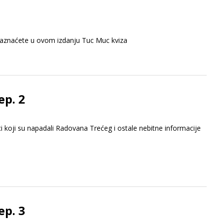
saznaćete u ovom izdanju Tuc Muc kviza
ep. 2
rci koji su napadali Radovana Trećeg i ostale nebitne informacije
ep. 3