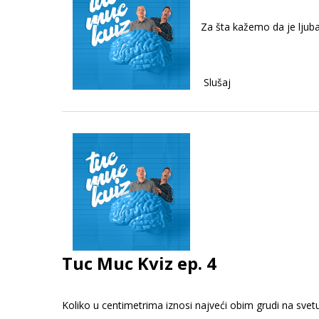
Za šta kažemo da je ljuba
Slušaj
Tuc Muc Kviz ep. 4
Koliko u centimetrima iznosi najveći obim grudi na svetu