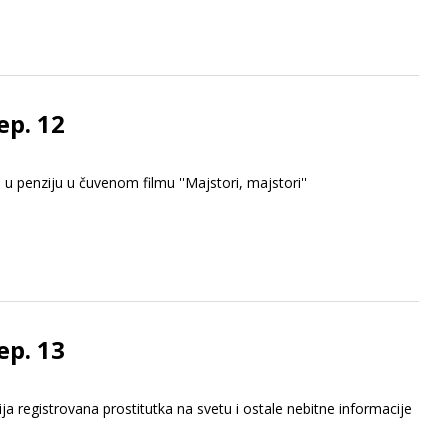
ep. 12
 u penziju u čuvenom filmu ''Majstori, majstori''
ep. 13
ja registrovana prostitutka na svetu i ostale nebitne informacije