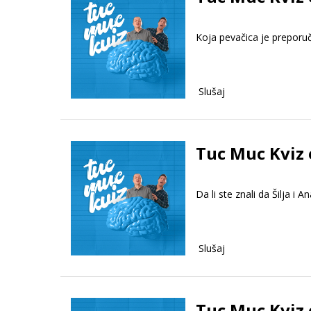
Koja pevačica je preporuč
Slušaj
Tuc Muc Kviz 
Da li ste znali da Šilja i
Slušaj
Tuc Muc Kviz 