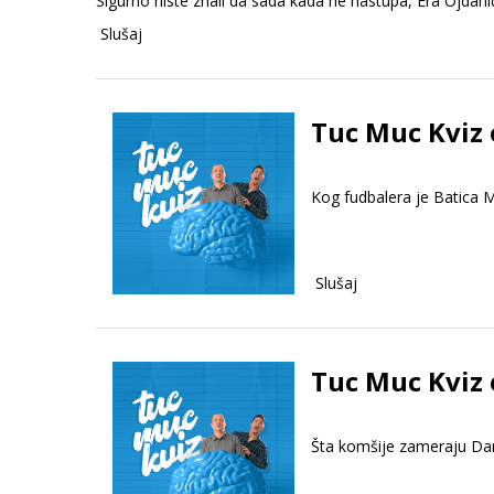
Sigurno niste znali da sada kada ne nastupa, Era Ojdan
Slušaj
Tuc Muc Kviz 
Kog fudbalera je Batica M
Slušaj
Tuc Muc Kviz 
Šta komšije zameraju Dar