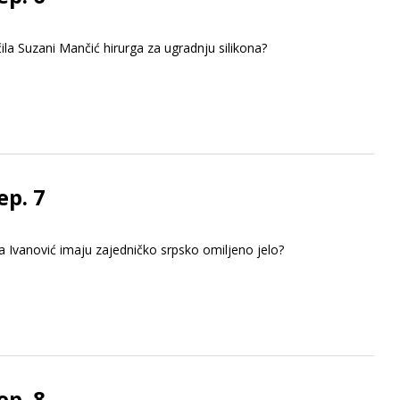
ila Suzani Mančić hirurga za ugradnju silikona?
ep. 7
 Ana Ivanović imaju zajedničko srpsko omiljeno jelo?
ep. 8