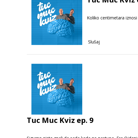
Koliko centimetara iznosi
Slušaj
Tuc Muc Kviz ep. 9