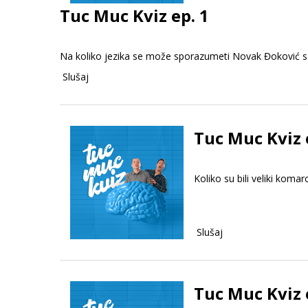
Tuc Muc Kviz ep. 1
Na koliko jezika se može sporazumeti Novak Đoković 
Slušaj
Tuc Muc Kviz 
Koliko su bili veliki koma
Slušaj
Tuc Muc Kviz 