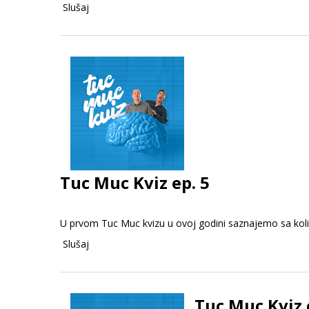
Slušaj
Tuc Muc Kviz ep. 5
U prvom Tuc Muc kvizu u ovoj godini saznajemo sa kol
Slušaj
Tuc Muc Kviz 