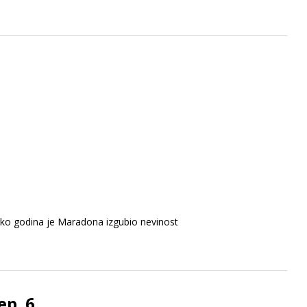
iko godina je Maradona izgubio nevinost
ep. 6