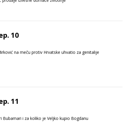
ić prodaje izvesne domaće životinje
ep. 10
irković na meču protiv Hrvatske uhvatio za genitalije
ep. 11
i Bubamari i za koliko je Veljko kupio Bogdanu