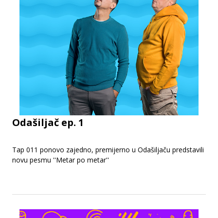
Odašiljač ep. 1
Tap 011 ponovo zajedno, premijerno u Odašiljaču predstavili
novu pesmu ''Metar po metar''