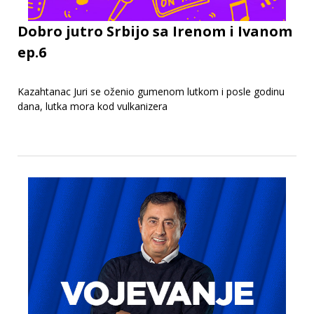
Dobro jutro Srbijo sa Irenom i Ivanom
ep.6
Kazahtanac Juri se oženio gumenom lutkom i posle godinu
dana, lutka mora kod vulkanizera