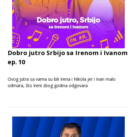
Dobro jutro Srbijo sa Irenom i Ivanom
ep. 10
Ovog jutra sa vama su bili Irena i Nikola jer i Ivan malo
odmara, što Ireni zbog godina odgovara