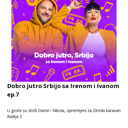
Dobro jutro Srbijo sa Irenom i Ivanom
ep.7
U goste su došli Damir i Nikola, opremljeni za Zimski karavan
Radija S