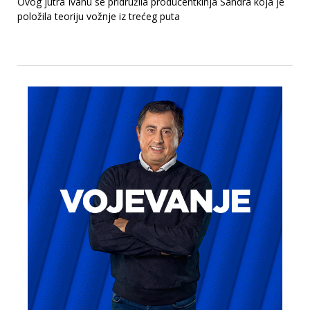
Ovog jutra Ivanu se pridružila producentkinja Sandra koja je
položila teoriju vožnje iz trećeg puta