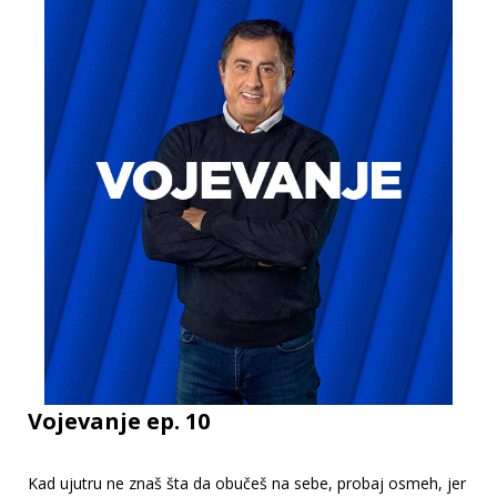
Vojevanje ep. 10
Kad ujutru ne znaš šta da obučeš na sebe, probaj osmeh, jer