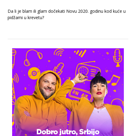
Da li je blam ili glam dočekati Novu 2020. godinu kod kuće u
pidžami u krevetu?