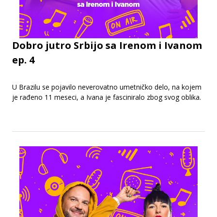
Dobro jutro Srbijo sa Irenom i Ivanom
ep. 4
U Brazilu se pojavilo neverovatno umetničko delo, na kojem
je rađeno 11 meseci, a Ivana je fasciniralo zbog svog oblika.