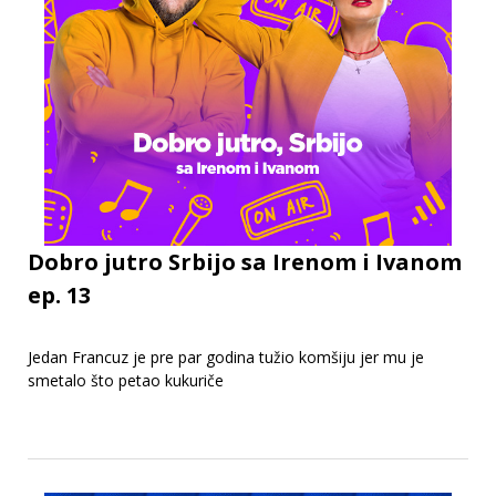
Dobro jutro Srbijo sa Irenom i Ivanom
ep. 13
Jedan Francuz je pre par godina tužio komšiju jer mu je
smetalo što petao kukuriče