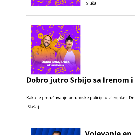
Slušaj
Dobro jutro Srbijo sa Irenom i
Kako je prerušavanje peruanske policije u vilenjake i 
Slušaj
Vojevanje ep.