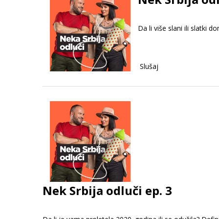
Da li više slani ili slatki 
Slušaj
Nek Srbija odluči ep. 3