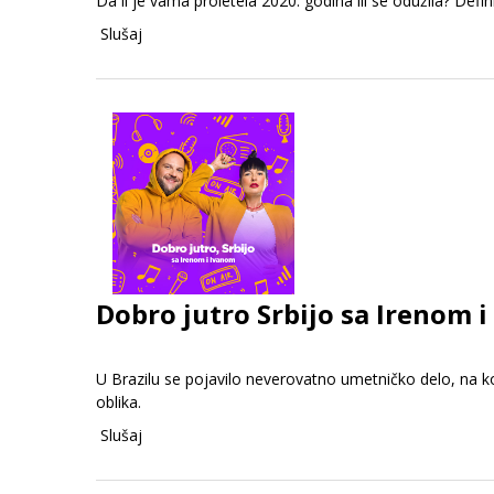
Da li je vama proletela 2020. godina ili se odužila? Defi
Slušaj
Dobro jutro Srbijo sa Irenom i
U Brazilu se pojavilo neverovatno umetničko delo, na k
oblika.
Slušaj