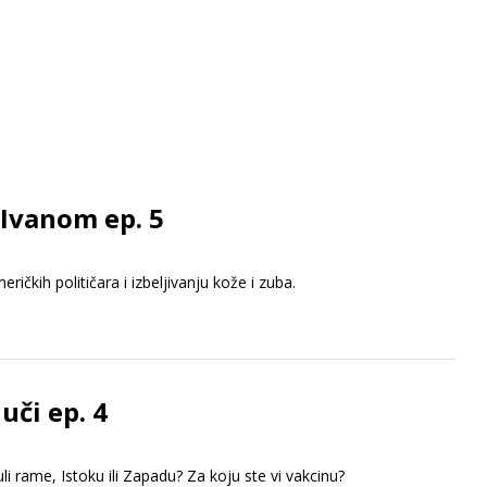
 Ivanom ep. 5
ičkih političara i izbeljivanju kože i zuba.
uči ep. 4
 rame, Istoku ili Zapadu? Za koju ste vi vakcinu?