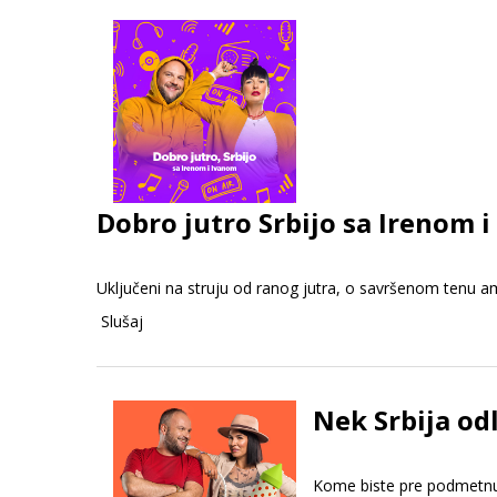
Dobro jutro Srbijo sa Irenom i
Uključeni na struju od ranog jutra, o savršenom tenu amer
Slušaj
Nek Srbija odl
Kome biste pre podmetnuli