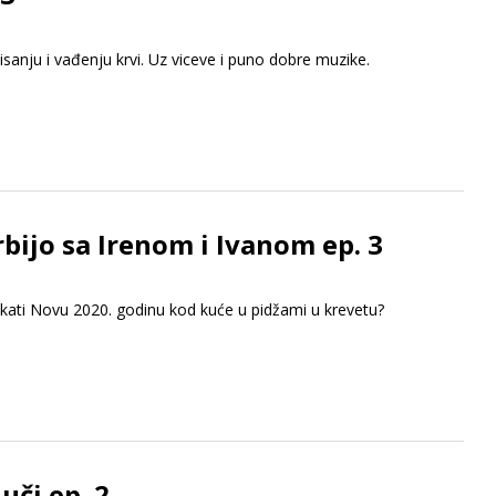
isanju i vađenju krvi. Uz viceve i puno dobre muzike.
rbijo sa Irenom i Ivanom ep. 3
čekati Novu 2020. godinu kod kuće u pidžami u krevetu?
uči ep. 2