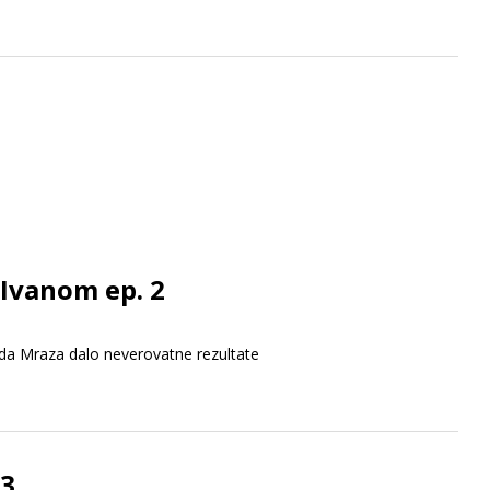
 Ivanom ep. 2
Deda Mraza dalo neverovatne rezultate
 3