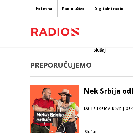
Početna
Radio uživo
Digitalni radio
Slušaj
PREPORUČUJEMO
Nek Srbija odl
Da li su šefovi u Srbiji bak
Slušaj