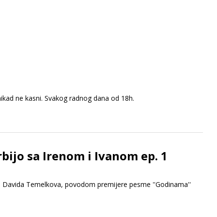
nikad ne kasni. Svakog radnog dana od 18h.
rbijo sa Irenom i Ivanom ep. 1
 i Davida Temelkova, povodom premijere pesme ''Godinama''