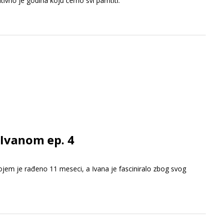
nitivno je godina koju ćemo svi pamtiti.
 Ivanom ep. 4
ojem je rađeno 11 meseci, a Ivana je fasciniralo zbog svog