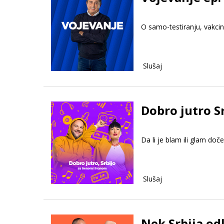
O samo-testiranju, vakcin
Slušaj
Dobro jutro S
Da li je blam ili glam do
Slušaj
Nek Srbija odl