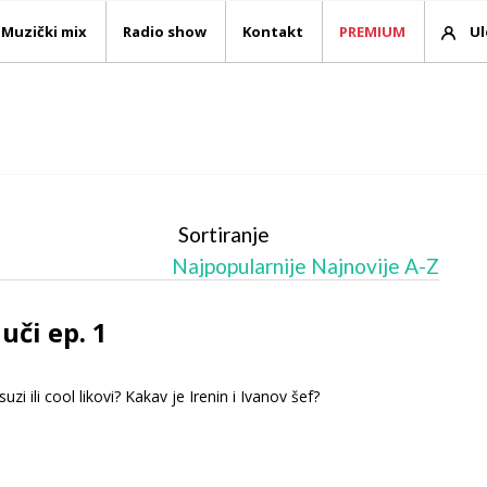
Muzički mix
Radio show
Kontakt
PREMIUM
Ul
Sortiranje
Najpopularnije
Najnovije
A-Z
uči ep. 1
suzi ili cool likovi? Kakav je Irenin i Ivanov šef?