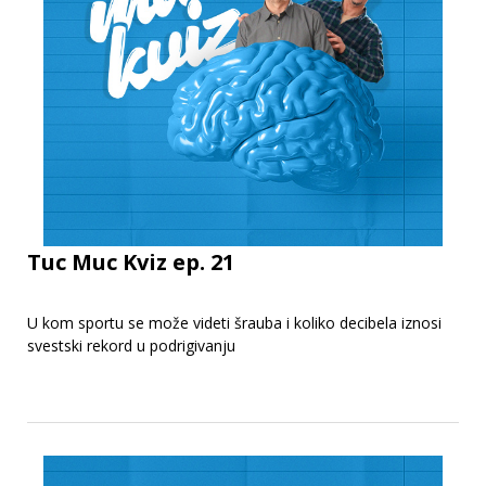
Tuc Muc Kviz ep. 21
U kom sportu se može videti šrauba i koliko decibela iznosi
svestski rekord u podrigivanju