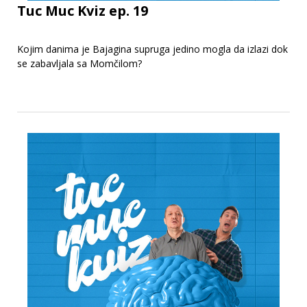
Tuc Muc Kviz ep. 19
Kojim danima je Bajagina supruga jedino mogla da izlazi dok
se zabavljala sa Momčilom?