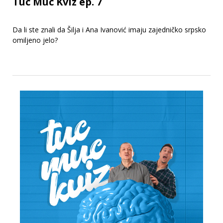
Tuc Muc Kviz ep. 7
Da li ste znali da Šilja i Ana Ivanović imaju zajedničko srpsko
omiljeno jelo?