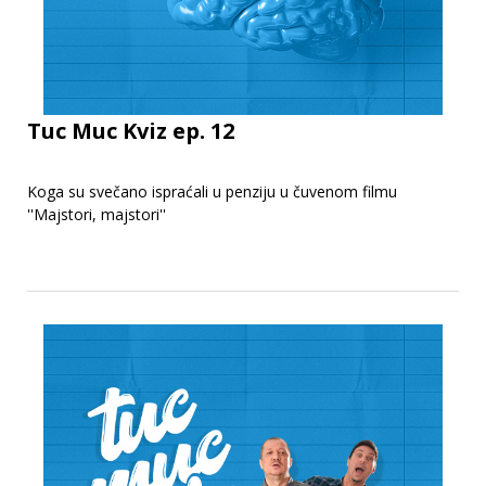
Tuc Muc Kviz ep. 12
Koga su svečano ispraćali u penziju u čuvenom filmu
''Majstori, majstori''