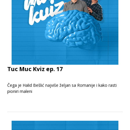
Tuc Muc Kviz ep. 17
Čega je Halid Bešlić najviše željan sa Romanije i kako rasti
pioniri maleni