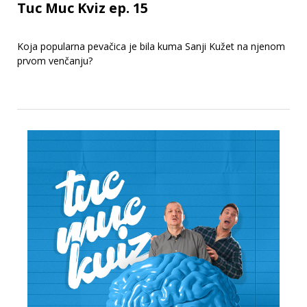
Tuc Muc Kviz ep. 15
Koja popularna pevačica je bila kuma Sanji Kužet na njenom
prvom venčanju?