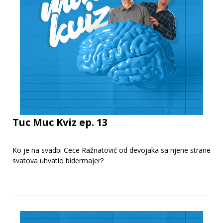
Tuc Muc Kviz ep. 13
Ko je na svadbi Cece Ražnatović od devojaka sa njene strane
svatova uhvatio bidermajer?