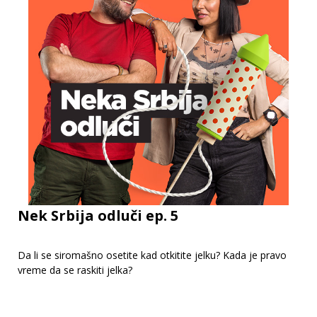
Nek Srbija odluči ep. 5
Da li se siromašno osetite kad otkitite jelku? Kada je pravo
vreme da se raskiti jelka?