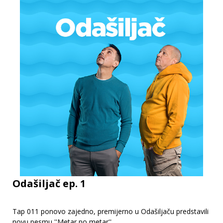
Odašiljač ep. 1
Tap 011 ponovo zajedno, premijerno u Odašiljaču predstavili
novu pesmu ''Metar po metar''