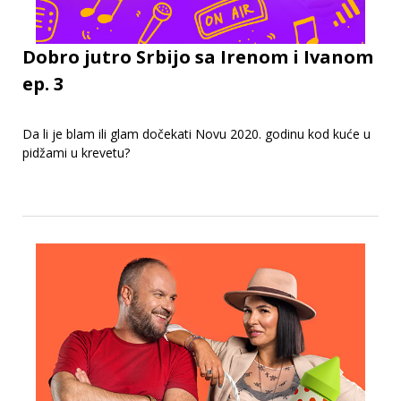
Dobro jutro Srbijo sa Irenom i Ivanom
ep. 3
Da li je blam ili glam dočekati Novu 2020. godinu kod kuće u
pidžami u krevetu?