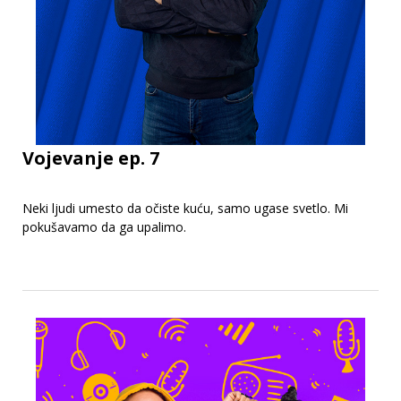
Vojevanje ep. 7
Neki ljudi umesto da očiste kuću, samo ugase svetlo. Mi
pokušavamo da ga upalimo.