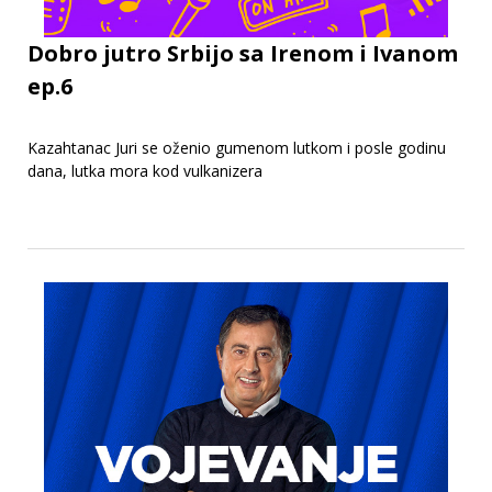
Dobro jutro Srbijo sa Irenom i Ivanom
ep.6
Kazahtanac Juri se oženio gumenom lutkom i posle godinu
dana, lutka mora kod vulkanizera