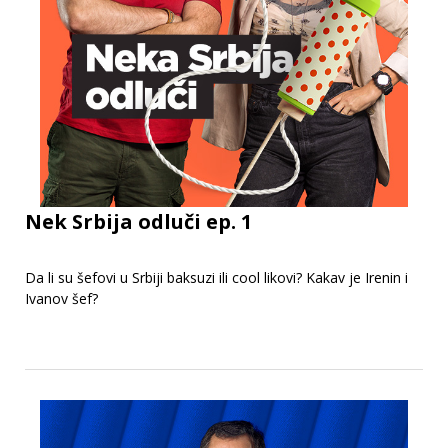
Nek Srbija odluči ep. 1
Da li su šefovi u Srbiji baksuzi ili cool likovi? Kakav je Irenin i
Ivanov šef?