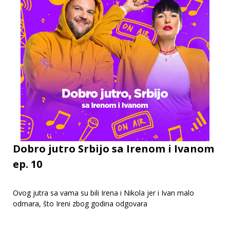
Dobro jutro Srbijo sa Irenom i Ivanom
ep. 10
Ovog jutra sa vama su bili Irena i Nikola jer i Ivan malo
odmara, što Ireni zbog godina odgovara