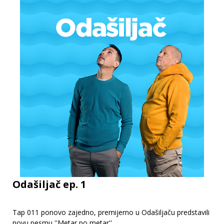
Odašiljač ep. 1
Tap 011 ponovo zajedno, premijerno u Odašiljaču predstavili
novu pesmu ''Metar po metar''