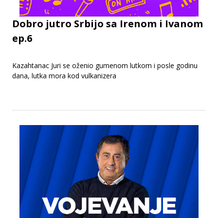
Dobro jutro Srbijo sa Irenom i Ivanom
ep.6
Kazahtanac Juri se oženio gumenom lutkom i posle godinu
dana, lutka mora kod vulkanizera