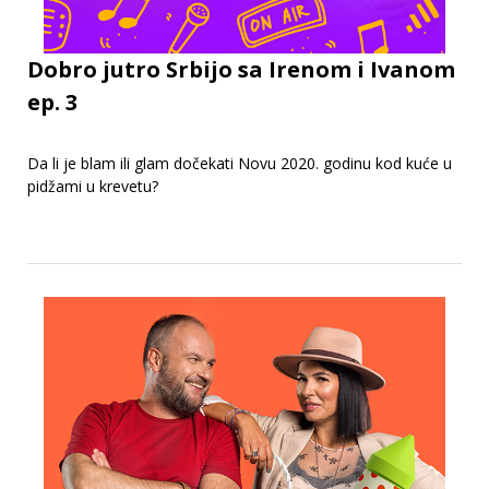
Dobro jutro Srbijo sa Irenom i Ivanom
ep. 3
Da li je blam ili glam dočekati Novu 2020. godinu kod kuće u
pidžami u krevetu?