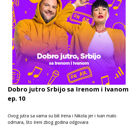
Dobro jutro Srbijo sa Irenom i Ivanom
ep. 10
Ovog jutra sa vama su bili Irena i Nikola jer i Ivan malo
odmara, što Ireni zbog godina odgovara