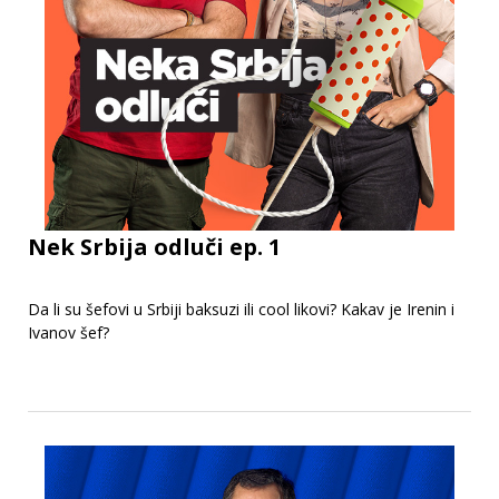
Nek Srbija odluči ep. 1
Da li su šefovi u Srbiji baksuzi ili cool likovi? Kakav je Irenin i
Ivanov šef?