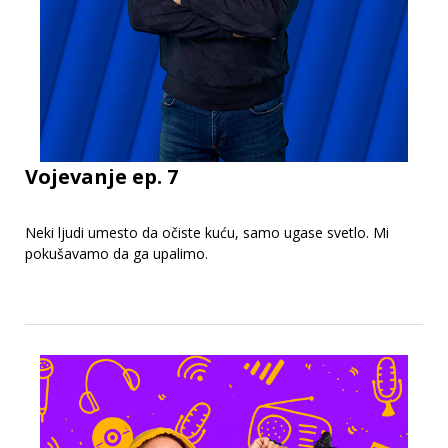
Vojevanje ep. 7
Neki ljudi umesto da očiste kuću, samo ugase svetlo. Mi
pokušavamo da ga upalimo.