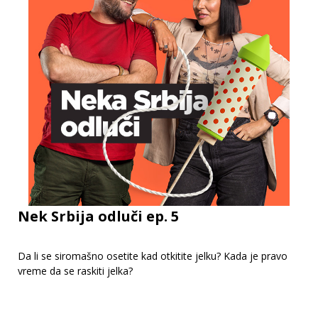
Nek Srbija odluči ep. 5
Da li se siromašno osetite kad otkitite jelku? Kada je pravo
vreme da se raskiti jelka?