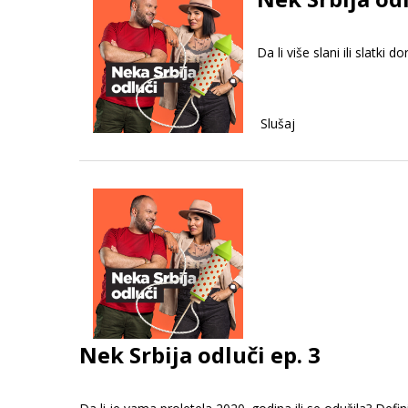
Da li više slani ili slatki 
Slušaj
Nek Srbija odluči ep. 3