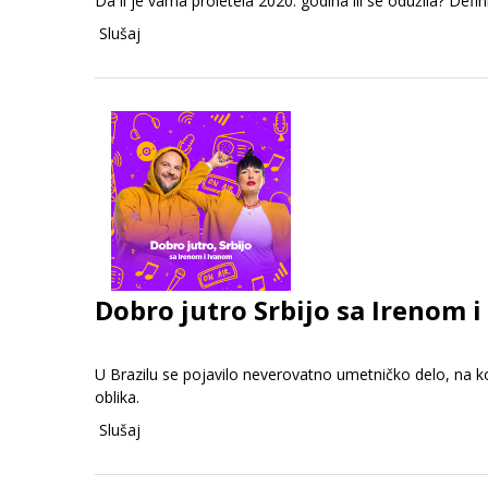
Da li je vama proletela 2020. godina ili se odužila? Defi
Slušaj
Dobro jutro Srbijo sa Irenom i
U Brazilu se pojavilo neverovatno umetničko delo, na k
oblika.
Slušaj