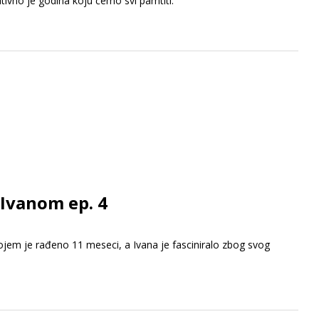
nitivno je godina koju ćemo svi pamtiti.
 Ivanom ep. 4
ojem je rađeno 11 meseci, a Ivana je fasciniralo zbog svog