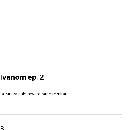
 Ivanom ep. 2
Deda Mraza dalo neverovatne rezultate
 3