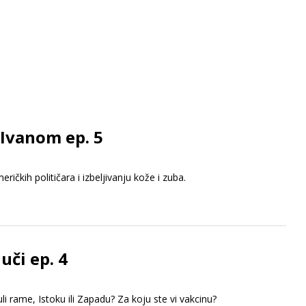
 Ivanom ep. 5
ičkih političara i izbeljivanju kože i zuba.
uči ep. 4
 rame, Istoku ili Zapadu? Za koju ste vi vakcinu?