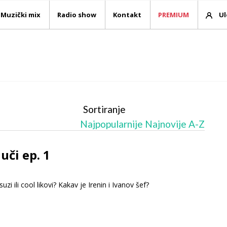
Muzički mix
Radio show
Kontakt
PREMIUM
Ul
Sortiranje
Najpopularnije
Najnovije
A-Z
uči ep. 1
suzi ili cool likovi? Kakav je Irenin i Ivanov šef?