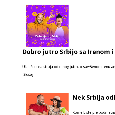
Dobro jutro Srbijo sa Irenom i
Uključeni na struju od ranog jutra, o savršenom tenu amer
Slušaj
Nek Srbija odl
Kome biste pre podmetnuli