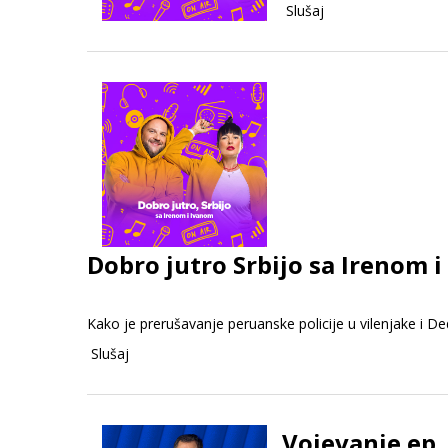
Slušaj
Dobro jutro Srbijo sa Irenom i
Kako je prerušavanje peruanske policije u vilenjake i 
Slušaj
Vojevanje ep.