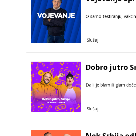
O samo-testiranju, vakcin
Slušaj
Dobro jutro S
Da li je blam ili glam do
Slušaj
Nek Srbija odl