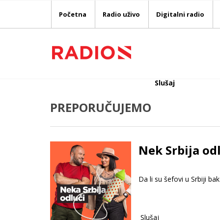
Početna
Radio uživo
Digitalni radio
Slušaj
PREPORUČUJEMO
Nek Srbija odl
Da li su šefovi u Srbiji bak
Slušaj