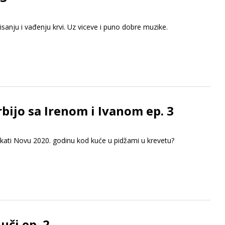
isanju i vađenju krvi. Uz viceve i puno dobre muzike.
rbijo sa Irenom i Ivanom ep. 3
čekati Novu 2020. godinu kod kuće u pidžami u krevetu?
uči ep. 2