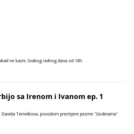
nikad ne kasni. Svakog radnog dana od 18h.
rbijo sa Irenom i Ivanom ep. 1
 i Davida Temelkova, povodom premijere pesme ''Godinama''