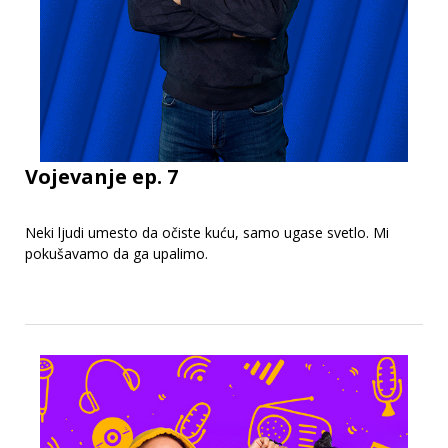
Vojevanje ep. 7
Neki ljudi umesto da očiste kuću, samo ugase svetlo. Mi
pokušavamo da ga upalimo.