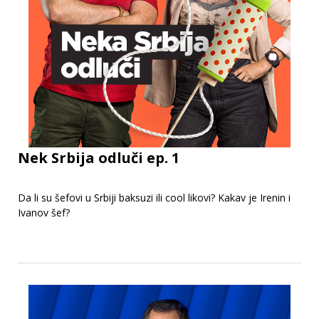
Nek Srbija odluči ep. 1
Da li su šefovi u Srbiji baksuzi ili cool likovi? Kakav je Irenin i
Ivanov šef?