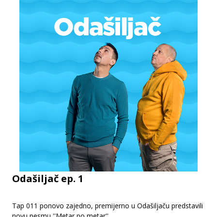
Odašiljač ep. 1
Tap 011 ponovo zajedno, premijerno u Odašiljaču predstavili
novu pesmu ''Metar po metar''