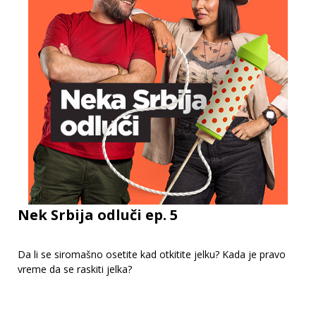
Nek Srbija odluči ep. 5
Da li se siromašno osetite kad otkitite jelku? Kada je pravo
vreme da se raskiti jelka?