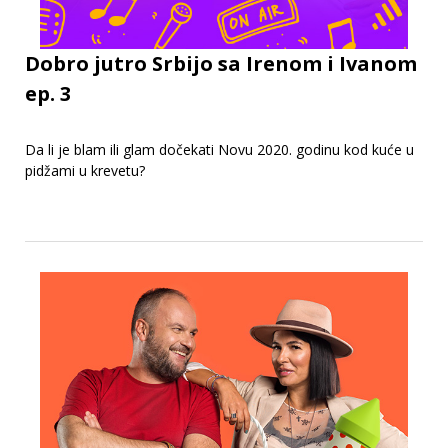
Dobro jutro Srbijo sa Irenom i Ivanom
ep. 3
Da li je blam ili glam dočekati Novu 2020. godinu kod kuće u
pidžami u krevetu?