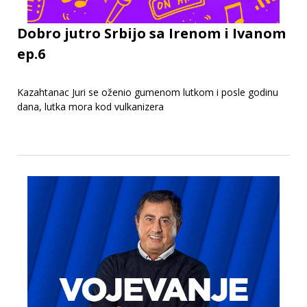
Dobro jutro Srbijo sa Irenom i Ivanom
ep.6
Kazahtanac Juri se oženio gumenom lutkom i posle godinu
dana, lutka mora kod vulkanizera