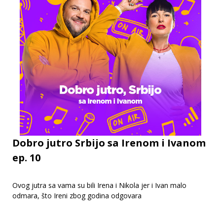
Dobro jutro Srbijo sa Irenom i Ivanom
ep. 10
Ovog jutra sa vama su bili Irena i Nikola jer i Ivan malo
odmara, što Ireni zbog godina odgovara