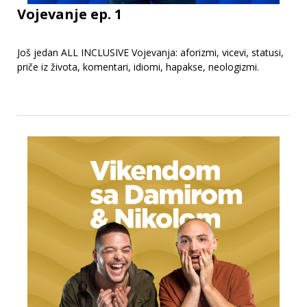
Vojevanje ep. 1
Još jedan ALL INCLUSIVE Vojevanja: aforizmi, vicevi, statusi,
priče iz života, komentari, idiomi, hapakse, neologizmi.