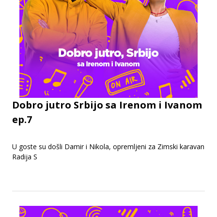
Dobro jutro Srbijo sa Irenom i Ivanom
ep.7
U goste su došli Damir i Nikola, opremljeni za Zimski karavan
Radija S