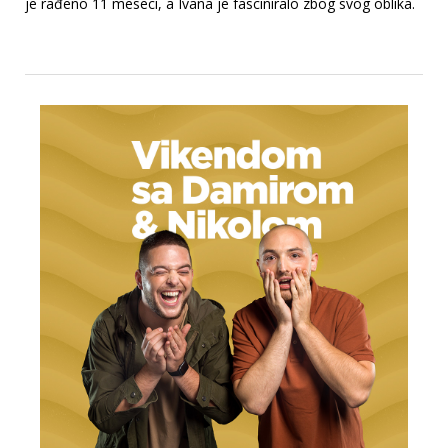
je rađeno 11 meseci, a Ivana je fasciniralo zbog svog oblika.