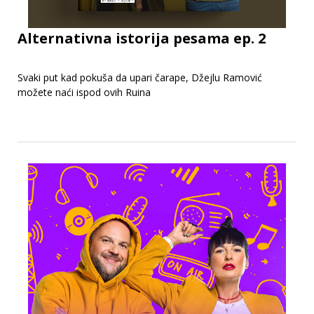
Alternativna istorija pesama ep. 2
Svaki put kad pokuša da upari čarape, Džejlu Ramović
možete naći ispod ovih Ruina