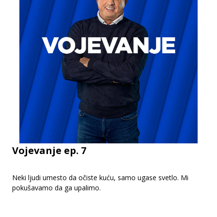
Vojevanje ep. 7
Neki ljudi umesto da očiste kuću, samo ugase svetlo. Mi
pokušavamo da ga upalimo.