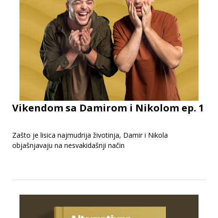
Vikendom sa Damirom i Nikolom ep. 1
Zašto je lisica najmudrija životinja, Damir i Nikola
objašnjavaju na nesvakidašnji način