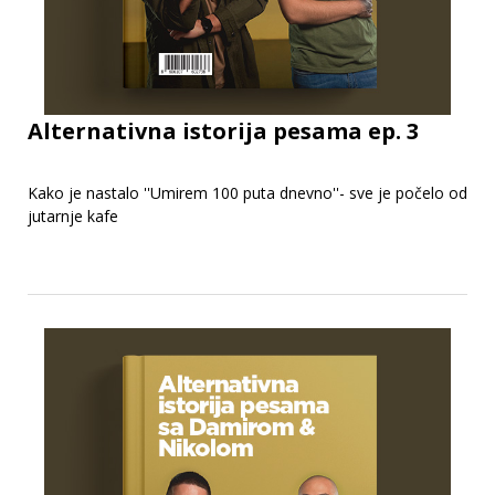
Alternativna istorija pesama ep. 3
Kako je nastalo ''Umirem 100 puta dnevno''- sve je počelo od
jutarnje kafe