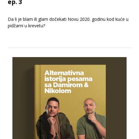
ep. 3
Da li je blam ili glam dočekati Novu 2020. godinu kod kuće u
pidžami u krevetu?