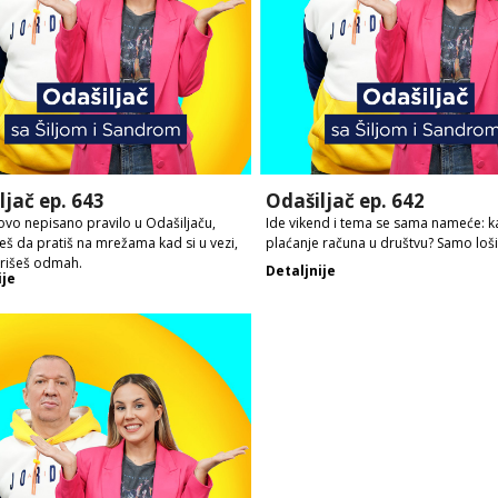
ljač ep. 643
Odašiljač ep. 642
vo nepisano pravilo u Odašiljaču,
Ide vikend i tema se sama nameće: k
š da pratiš na mrežama kad si u vezi,
plaćanje računa u društvu? Samo loši 
brišeš odmah.
Detaljnije
ije