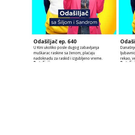
Odašiljač ep. 640
Odaši
U Kini ukoliko posle dugog zabavljanja
Današnje
muškarac raskine sa ženom, plaćaju
ljubavni
nadoknadu za raskid i izgubljeno vreme.
rekao, v
Detaljnije
Detaljn