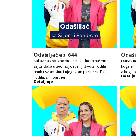
Odašiljač ep. 644
Odaši
Kakav naslov smo videli na jednom našem
Danas no
sajtu: Baka u sedmoj deceniji života rodila
koga sme
unuku svom sinu i njegovom partneru. Baka
a koga 
Detaljn
rodila, sin, partner.
Detaljnije