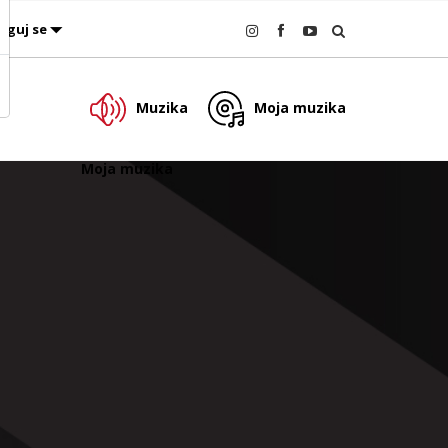
oguj se
Muzika
Moja muzika
Moja muzika