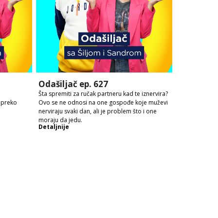
Odašiljač ep. 627
Šta spremiti za ručak partneru kad te iznervira?
 preko
Ovo se ne odnosi na one gospođe koje muževi
nerviraju svaki dan, ali je problem što i one
moraju da jedu.
Detaljnije