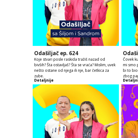
Odašiljač ep. 624
Odaši
Koje stvari posle raskida tražiš nazad od
Čovek kup
bivših? Šta ostavljaš? Šta se vraća? Mislim, uvek
mi smo p
nešto ostane od njega ili nje, bar četkica za
bi to bi
zube.
zbog pap
Detaljnije
Detaljn