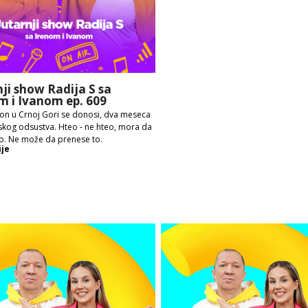
nji show Radija S sa
m i Ivanom ep. 609
on u Crnoj Gori se donosi, dva meseca
skog odsustva. Hteo - ne hteo, mora da
o. Ne može da prenese to.
ije