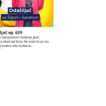
ljač ep. 639
 nepopularno mišljenje glasi:
ca nikad nije kriva. Ne znam ko je ovo
erovatno neki muškarac.
ije