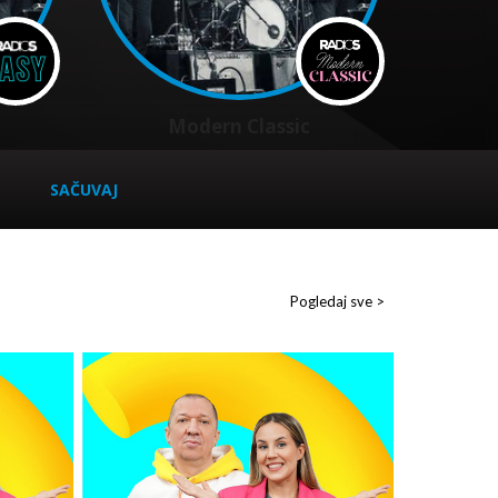
Modern Classic
SAČUVAJ
Pogledaj sve >