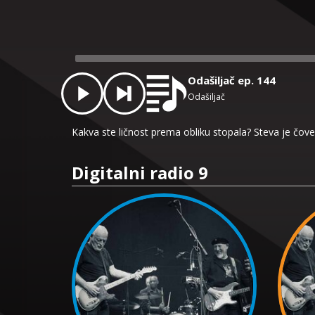
Audio
Player
Odašiljač ep. 144
Odašiljač
Kakva ste ličnost prema obliku stopala? Steva je čov
Digitalni radio 9