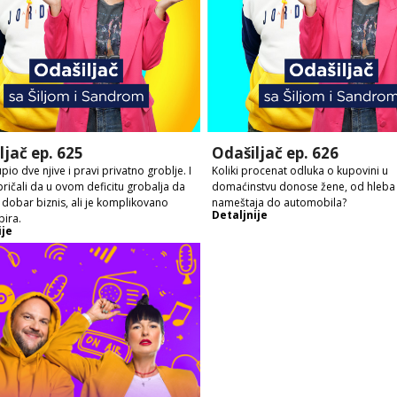
ljač ep. 625
Odašiljač ep. 626
io dve njive i pravi privatno groblje. I
Koliki procenat odluka o kupovini u
ričali da u ovom deficitu grobalja da
domaćinstvu donose žene, od hleba
o dobar biznis, ali je komplikovano
nameštaja do automobila?
Detaljnije
ira.
ije