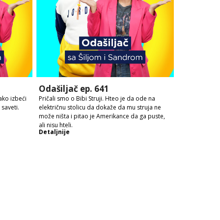
Odašiljač ep. 641
ako izbeći
Pričali smo o Bibi Struji. Hteo je da ode na
saveti.
električnu stolicu da dokaže da mu struja ne
može ništa i pitao je Amerikance da ga puste,
ali nisu hteli.
Detaljnije