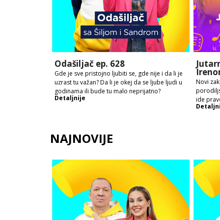
Odašiljač ep. 628
Jutar
Ireno
Gde je sve pristojno ljubiti se, gde nije i da li je
Novi zak
uzrast tu važan? Da li je okej da se ljube ljudi u
porodilj
godinama ili bude tu malo neprijatno?
Detaljnije
ide prav
Detaljn
NAJNOVIJE