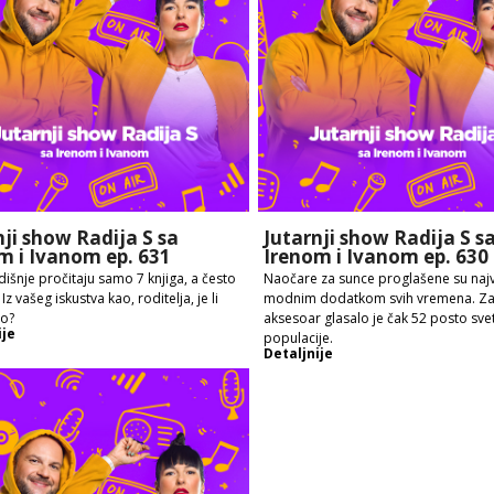
nji show Radija S sa
Jutarnji show Radija S s
m i Ivanom ep. 631
Irenom i Ivanom ep. 630
išnje pročitaju samo 7 knjiga, a često
Naočare za sunce proglašene su naj
. Iz vašeg iskustva kao, roditelja, je li
modnim dodatkom svih vremena. Za 
no?
aksesoar glasalo je čak 52 posto sve
ije
populacije.
Detaljnije