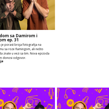
dom sa Damirom i
om ep. 31
 je porast broja fotografija na
mu sa roze flamingom, ali nešto
a znate u vezi sa tim. Nova epizoda
m donosi odgovor.
ije