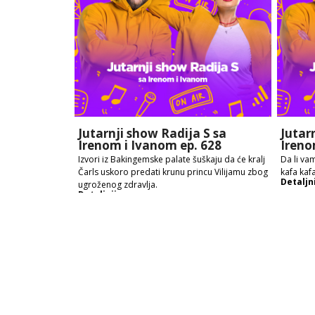
Jutarnji show Radija S sa
Jutar
Irenom i Ivanom ep. 628
Ireno
Izvori iz Bakingemske palate šuškaju da će kralj
Da li vam
Čarls uskoro predati krunu princu Vilijamu zbog
kafa kafa
Detaljn
ugroženog zdravlja.
Detaljnije