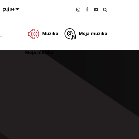
oguj se
Muzika
Moja muzika
Moja muzika