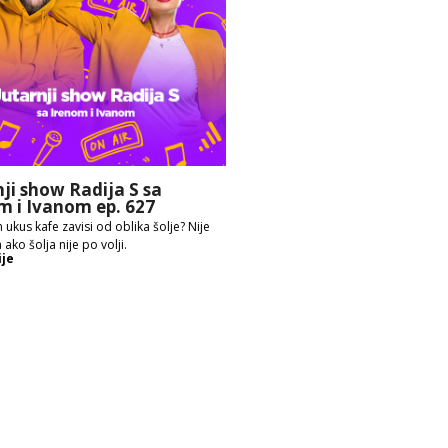
nji show Radija S sa
m i Ivanom ep. 627
 ukus kafe zavisi od oblika šolje? Nije
 ako šolja nije po volji.
ije