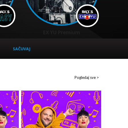
EX YU Premium
SAČUVAJ
Pogledaj sve >