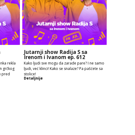
a
Jutarnji show Radija S sa
Irenom i Ivanom ep. 612
enka rekla
Kako ljudi sve mogu da zarade pare? I ne samo
en grčkog
ljudi, već klinci! Kako se snalaze? Pa pašćete sa
u pred
stolice!
Detaljnije