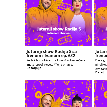
Jutarnji show Radija S sa
Jutar
Irenom i Ivanom ep. 632
Ireno
Kuda ide snobizam za Uskrs? Koliko zečeva
Deca god
imate ispod kreveta? To je pitanje.
ni toliko
Detaljnije
ovo tač
Detaljn