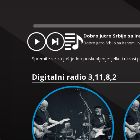
Audio
Player
Dobro jutro Srbijo sa I
Dobro jutro Srbijo sa Irenom i 
Spremite se za još jedno poskupljenje: jelke i ukras
Digitalni radio 3,11,8,2