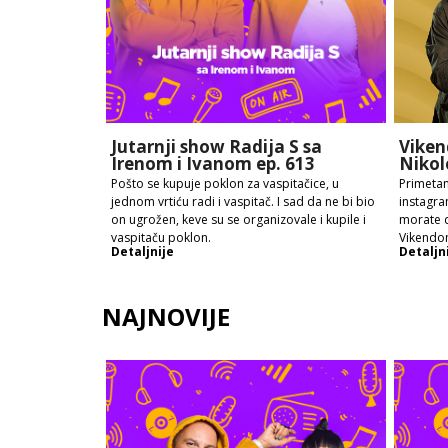
Jutarnji show Radija S sa
Viken
Irenom i Ivanom ep. 613
Nikol
Pošto se kupuje poklon za vaspitačice, u
Primetan
jednom vrtiću radi i vaspitač. I sad da ne bi bio
instagra
on ugrožen, keve su se organizovale i kupile i
morate d
vaspitaču poklon.
Vikendo
Detaljnije
Detaljn
NAJNOVIJE