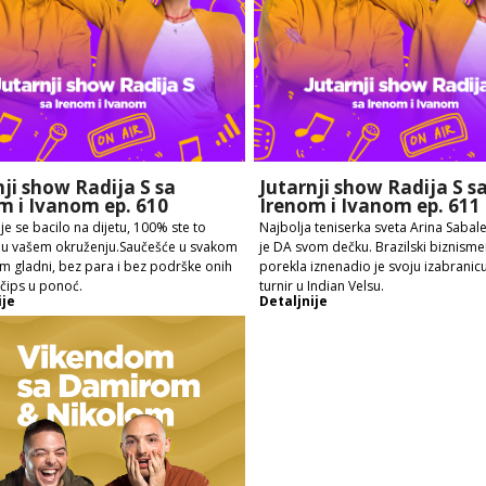
nji show Radija S sa
Jutarnji show Radija S s
m i Ivanom ep. 610
Irenom i Ivanom ep. 611
je se bacilo na dijetu, 100% ste to
Najbolja teniserka sveta Arina Sabal
i u vašem okruženju.Saučešće u svakom
je DA svom dečku. Brazilski biznism
Em gladni, bez para i bez podrške onih
porekla iznenadio je svoju izabranic
 čips u ponoć.
turnir u Indian Velsu.
ije
Detaljnije