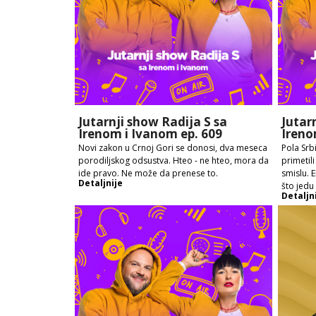
Jutarnji show Radija S sa
Jutar
Irenom i Ivanom ep. 609
Ireno
Novi zakon u Crnoj Gori se donosi, dva meseca
Pola Srbi
porodiljskog odsustva. Hteo - ne hteo, mora da
primetil
ide pravo. Ne može da prenese to.
smislu. 
Detaljnije
što jedu
Detaljn