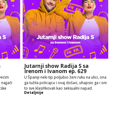
a
Jutarnji show Radija S sa
Irenom i Ivanom ep. 629
većim
U Španiji neki tip poljubio ženi ruku na ulici, ona
najjači
ga tužila policajcu i ovaj došao, uhapsio ga i oni
tske
to sve klasifikovali kao seksualni napad.
Detaljnije