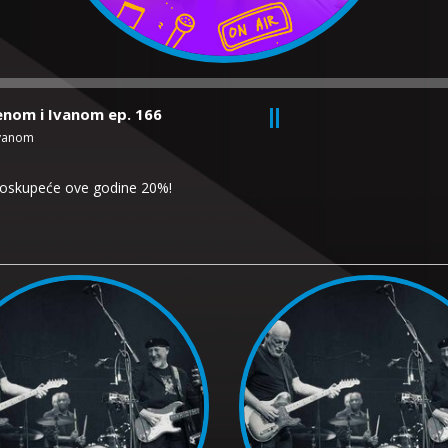
renom i Ivanom ep. 166
Ivanom
i poskupeće ove godine 20%!