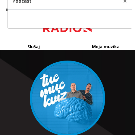
×
Podcast
Slušaj
Moja muzika