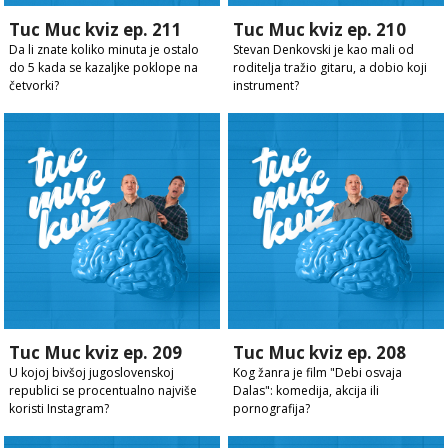
Tuc Muc kviz ep. 211
Tuc Muc kviz ep. 210
Da li znate koliko minuta je ostalo
Stevan Denkovski je kao mali od
do 5 kada se kazaljke poklope na
roditelja tražio gitaru, a dobio koji
četvorki?
instrument?
Tuc Muc kviz ep. 209
Tuc Muc kviz ep. 208
U kojoj bivšoj jugoslovenskoj
Kog žanra je film "Debi osvaja
republici se procentualno najviše
Dalas": komedija, akcija ili
koristi Instagram?
pornografija?