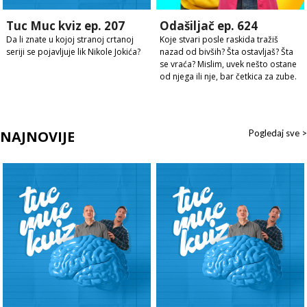
Tuc Muc kviz ep. 207
Odašiljač ep. 624
Da li znate u kojoj stranoj crtanoj
Koje stvari posle raskida tražiš
seriji se pojavljuje lik Nikole Jokića?
nazad od bivših? Šta ostavljaš? Šta
se vraća? Mislim, uvek nešto ostane
od njega ili nje, bar četkica za zube.
NAJNOVIJE
Pogledaj sve >