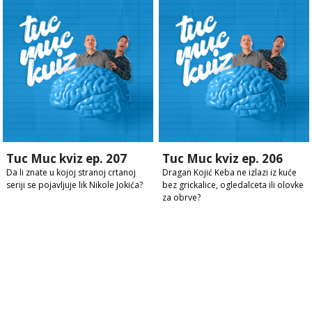
Tuc Muc kviz ep. 207
Tuc Muc kviz ep. 206
Da li znate u kojoj stranoj crtanoj
Dragan Kojić Keba ne izlazi iz kuće
seriji se pojavljuje lik Nikole Jokića?
bez grickalice, ogledalceta ili olovke
za obrve?