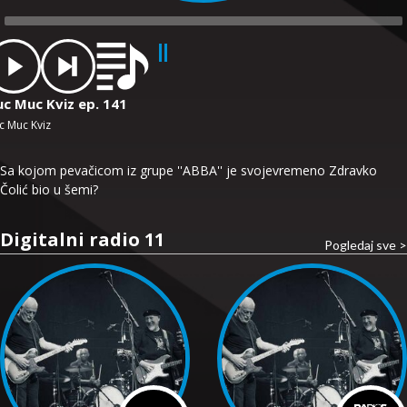
dio
ayer
uc Muc Kviz ep. 141
c Muc Kviz
Sa kojom pevačicom iz grupe ''ABBA'' je svojevremeno Zdravko
Čolić bio u šemi?
Digitalni radio 11
Pogledaj sve >