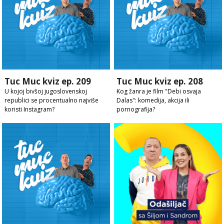
Tuc Muc kviz ep. 209
Tuc Muc kviz ep. 208
U kojoj bivšoj jugoslovenskoj
Kog žanra je film "Debi osvaja
republici se procentualno najviše
Dalas": komedija, akcija ili
koristi Instagram?
pornografija?