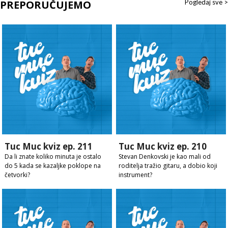
PREPORUČUJEMO
Pogledaj sve >
Tuc Muc kviz ep. 211
Tuc Muc kviz ep. 210
Da li znate koliko minuta je ostalo
Stevan Denkovski je kao mali od
do 5 kada se kazaljke poklope na
roditelja tražio gitaru, a dobio koji
četvorki?
instrument?