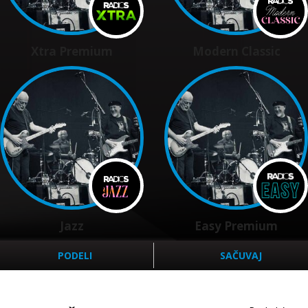
Xtra Premium
Modern Classic
Jazz
Easy Premium
PODELI
SAČUVAJ