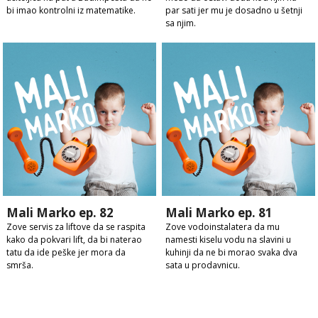
bi imao kontrolni iz matematike.
par sati jer mu je dosadno u šetnji
sa njim.
Mali Marko ep. 82
Mali Marko ep. 81
Zove servis za liftove da se raspita
Zove vodoinstalatera da mu
kako da pokvari lift, da bi naterao
namesti kiselu vodu na slavini u
tatu da ide peške jer mora da
kuhinji da ne bi morao svaka dva
smrša.
sata u prodavnicu.