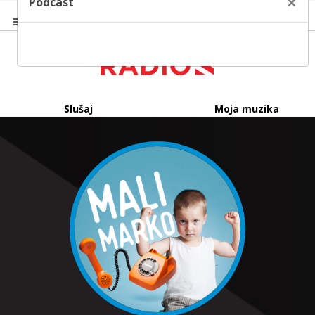
×
Podcast
Slušaj
Moja muzika