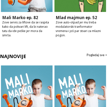
Mali Marko ep. 82
Mlad majmun ep. 52
Zove servis za liftove da se raspita
Zove auto-otpad jer mu treba
kako da pokvari lift, da bi naterao
modulatorski tranformator
tatu da ide peške jer mora da
vremena i još par stvari za mlazni
smrša.
pogon.
NAJNOVIJE
Pogledaj sve >