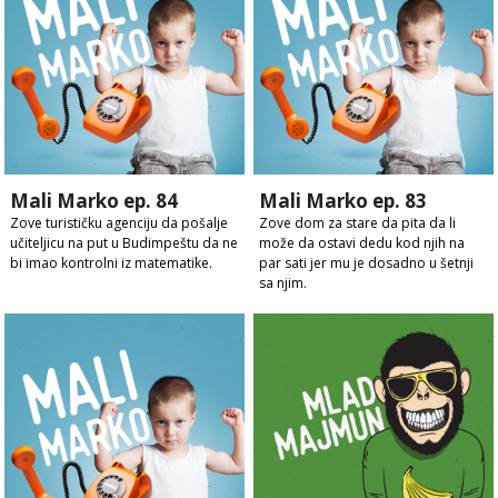
Mali Marko ep. 84
Mali Marko ep. 83
Zove turističku agenciju da pošalje
Zove dom za stare da pita da li
učiteljicu na put u Budimpeštu da ne
može da ostavi dedu kod njih na
bi imao kontrolni iz matematike.
par sati jer mu je dosadno u šetnji
sa njim.