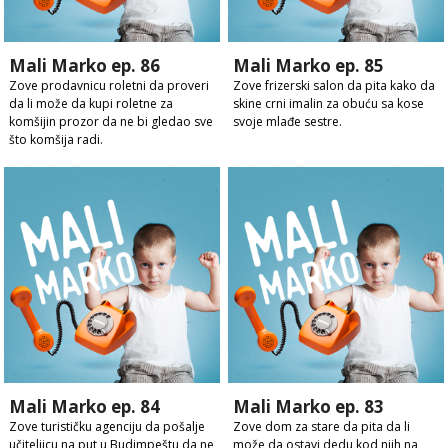
Mali Marko ep. 86
Mali Marko ep. 85
Zove prodavnicu roletni da proveri
Zove frizerski salon da pita kako da
da li može da kupi roletne za
skine crni imalin za obuću sa kose
komšijin prozor da ne bi gledao sve
svoje mlađe sestre.
što komšija radi.
Mali Marko ep. 84
Mali Marko ep. 83
Zove turističku agenciju da pošalje
Zove dom za stare da pita da li
učiteljicu na put u Budimpeštu da ne
može da ostavi dedu kod njih na