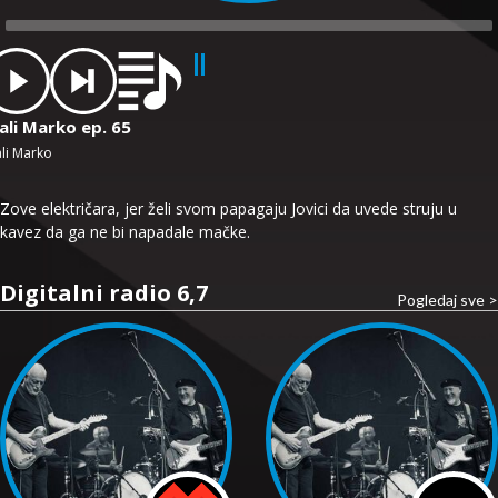
dio
ayer
ali Marko ep. 65
li Marko
Zove električara, jer želi svom papagaju Jovici da uvede struju u
kavez da ga ne bi napadale mačke.
Digitalni radio 6,7
Pogledaj sve >