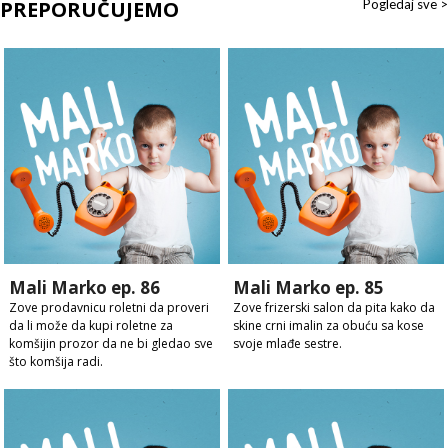
PREPORUČUJEMO
Pogledaj sve >
Mali Marko ep. 86
Mali Marko ep. 85
Zove prodavnicu roletni da proveri
Zove frizerski salon da pita kako da
da li može da kupi roletne za
skine crni imalin za obuću sa kose
komšijin prozor da ne bi gledao sve
svoje mlađe sestre.
što komšija radi.