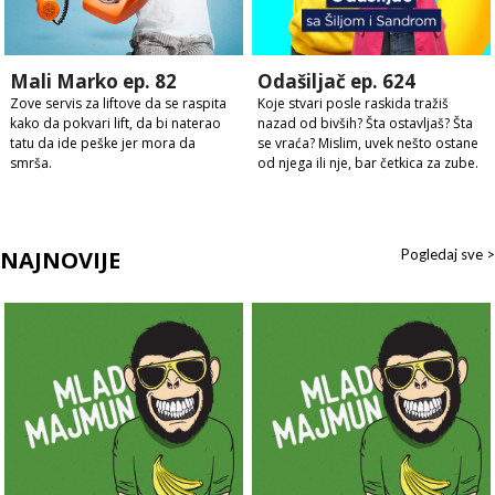
Mali Marko ep. 82
Odašiljač ep. 624
Zove servis za liftove da se raspita
Koje stvari posle raskida tražiš
kako da pokvari lift, da bi naterao
nazad od bivših? Šta ostavljaš? Šta
tatu da ide peške jer mora da
se vraća? Mislim, uvek nešto ostane
smrša.
od njega ili nje, bar četkica za zube.
NAJNOVIJE
Pogledaj sve >