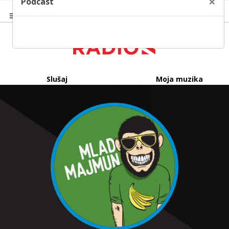
×
Podcast
Slušaj
Moja muzika