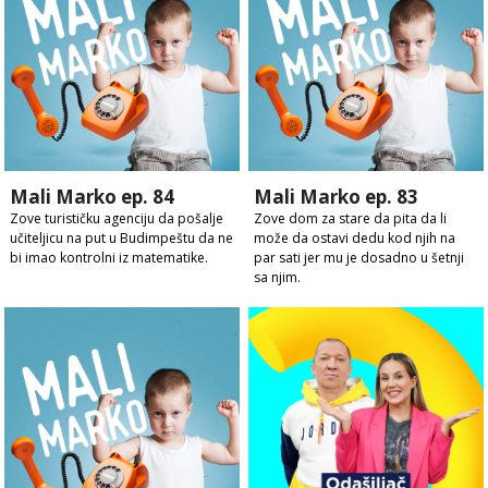
Mali Marko ep. 84
Mali Marko ep. 83
Zove turističku agenciju da pošalje
Zove dom za stare da pita da li
učiteljicu na put u Budimpeštu da ne
može da ostavi dedu kod njih na
bi imao kontrolni iz matematike.
par sati jer mu je dosadno u šetnji
sa njim.