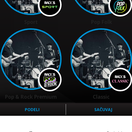
Sport
Pop Folk
Pop & Rock Premium
Classic
PODELI
SAČUVAJ