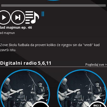
dio
ayer
lad majmun ep. 46
ad majmun
Zove školu fudbala da proveri koliko će njegov sin da ''vredi'' kad
završi istu.
Digitalni radio 5,6,11
Pogledaj sve >