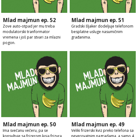
Mlad majmun ep. 52
Mlad majmun ep. 51
Zove auto-otpad jer mu treba
Gradski šljaker dodeljuje telefonom
modulatorski tranformator
besplatne usluge nasumičnim
vremena i još par stvari za mlazni
građanima.
pogon.
Mlad majmun ep. 50
Mlad majmun ep. 49
Ima svečanu večeru, pa se
Veliki frizerski kviz preko telefona sa
konsultuje sa frizerom koja frizura
neverovatnim nagradama, a samo 4