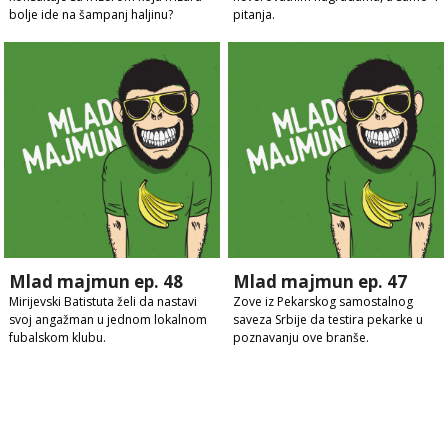
bolje ide na šampanj haljinu?
pitanja.
Mlad majmun ep. 48
Mlad majmun ep. 47
Mirijevski Batistuta želi da nastavi
Zove iz Pekarskog samostalnog
svoj angažman u jednom lokalnom
saveza Srbije da testira pekarke u
fubalskom klubu.
poznavanju ove branše.