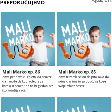
PREPORUČUJEMO
Pogledaj sve >
Mali Marko ep. 86
Mali Marko ep. 85
Zove prodavnicu roletni da proveri
Zove frizerski salon da pita kako da
da li može da kupi roletne za
skine crni imalin za obuću sa kose
komšijin prozor da ne bi gledao sve
svoje mlađe sestre.
što komšija radi.