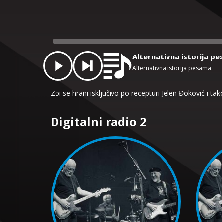
Audio
Player
Alternativna istorija p
Alternativna istorija pesama
Zoi se hrani isključivo po recepturi Jelen Đoković i tak
Digitalni radio 2