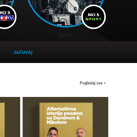
Sport
SAČUVAJ
Pogledaj sve >