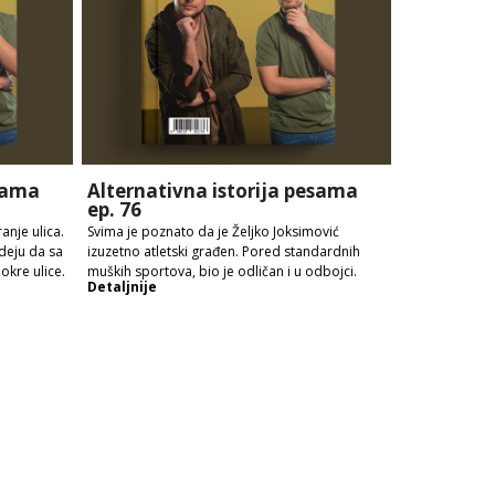
esama
Alternativna istorija pesama
ep. 76
anje ulica.
Svima je poznato da je Željko Joksimović
ideju da sa
izuzetno atletski građen. Pored standardnih
kre ulice.
muških sportova, bio je odličan i u odbojci.
Detaljnije