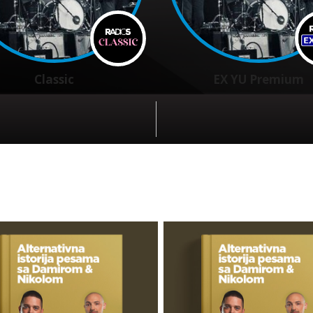
Classic
EX YU Premium