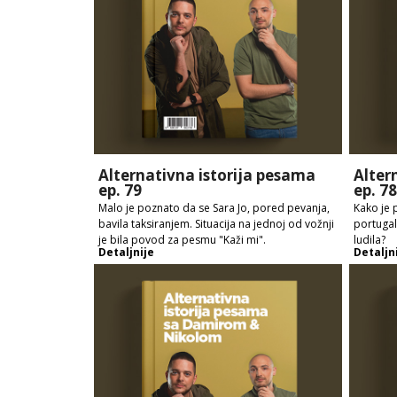
Alternativna istorija pesama
Alter
ep. 79
ep. 78
Malo je poznato da se Sara Jo, pored pevanja,
Kako je
bavila taksiranjem. Situacija na jednoj od vožnji
portugal
je bila povod za pesmu "Kaži mi".
ludila?
Detaljnije
Detaljn