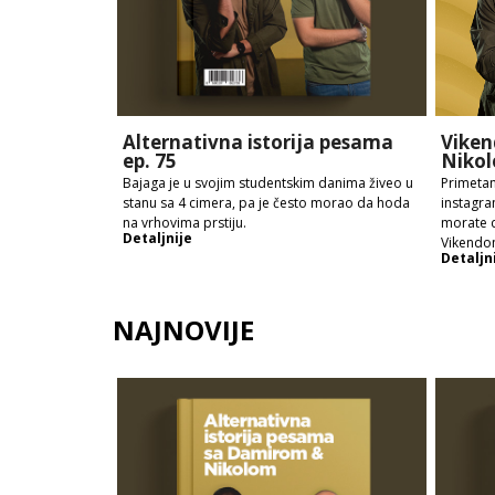
Alternativna istorija pesama
Viken
ep. 75
Nikol
Bajaga je u svojim studentskim danima živeo u
Primetan
stanu sa 4 cimera, pa je često morao da hoda
instagra
na vrhovima prstiju.
morate d
Detaljnije
Vikendo
Detaljn
NAJNOVIJE