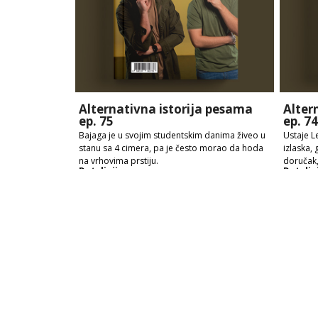
Alternativna istorija pesama
Alter
ep. 75
ep. 74
Bajaga je u svojim studentskim danima živeo u
Ustaje L
stanu sa 4 cimera, pa je često morao da hoda
izlaska, 
na vrhovima prstiju.
doručak, 
Detaljnije
Detaljn