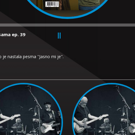
esama ep. 39
o je nastala pesma ''Jasno mi je''.