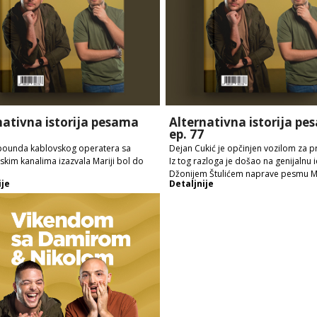
nativna istorija pesama
Alternativna istorija p
ep. 77
 pounda kablovskog operatera sa
Dejan Cukić je opčinjen vozilom za pr
skim kanalima izazvala Mariji bol do
Iz tog razloga je došao na genijalnu 
Džonijem Štulićem naprave pesmu Mo
ije
Detaljnije