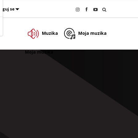
oguj se
Muzika
Moja muzika
Moja muzika