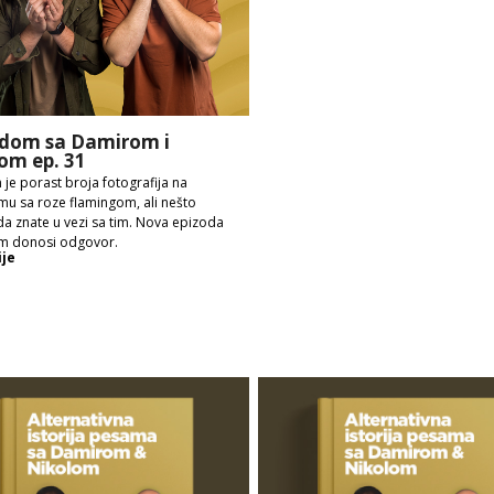
dom sa Damirom i
om ep. 31
 je porast broja fotografija na
mu sa roze flamingom, ali nešto
a znate u vezi sa tim. Nova epizoda
m donosi odgovor.
ije