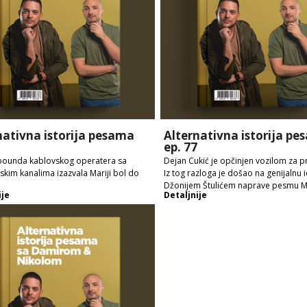
nativna istorija pesama
Alternativna istorija p
ep. 77
 pounda kablovskog operatera sa
Dejan Cukić je opčinjen vozilom za pr
skim kanalima izazvala Mariji bol do
Iz tog razloga je došao na genijalnu 
Džonijem Štulićem naprave pesmu Mo
ije
Detaljnije