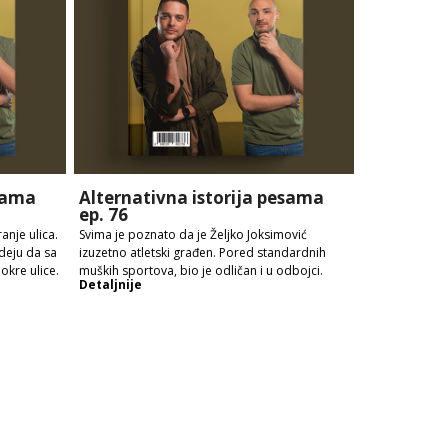
esama
Alternativna istorija pesama
ep. 76
anje ulica.
Svima je poznato da je Željko Joksimović
ideju da sa
izuzetno atletski građen. Pored standardnih
kre ulice.
muških sportova, bio je odličan i u odbojci.
Detaljnije