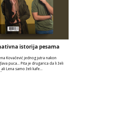
nativna istorija pesama
ena Kovačević jednog jutra nakon
glava puca... Pita je drugarica da li želi
ali Lena samo želi kafe...
ije