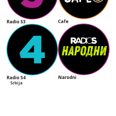
Cafe
Radio S3
Narodni
Radio S4
Srbija
+381 (11) 40 40 440
office@radios.rs
Šumadijski trg 6a, 11000 Beograd