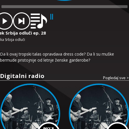
dio
ayer
k Srbija odluči ep. 28
ka Srbija odluči
Da li ovaj tropski talas opravdava dress code? Da li su muške
bermude pristojnije od letnje ženske garderobe?
Digitalni radio
Pogledaj sve >