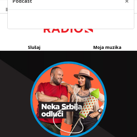
×
Podcast
Slušaj
Moja muzika