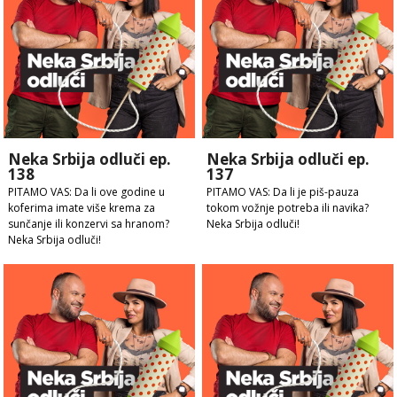
Neka Srbija odluči ep.
Neka Srbija odluči ep.
138
137
PITAMO VAS: Da li ove godine u
PITAMO VAS: Da li je piš-pauza
koferima imate više krema za
tokom vožnje potreba ili navika?
sunčanje ili konzervi sa hranom?
Neka Srbija odluči!
Neka Srbija odluči!