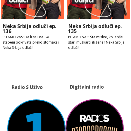
Neka Srbija odluči ep.
Neka Srbija odluči ep.
136
135
PITAMO VAS: Da li se i na +40
PITAMO VAS: Šta mislite, ko lepše
stepeni pokrivate preko stomaka?
star: muškarci ili žene? Neka Srbija
Neka Srbija odluči!
odluči!
Digitalni radio
Radio S Uživo