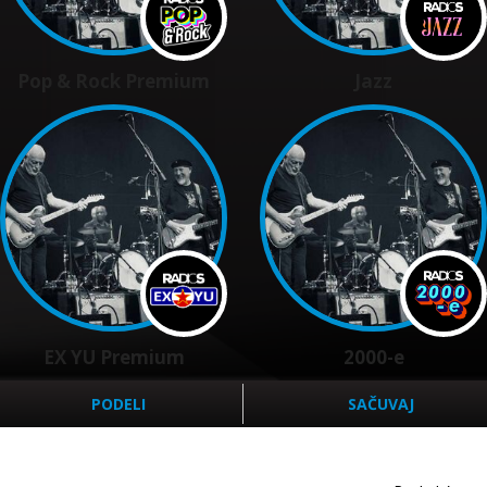
Pop & Rock Premium
Jazz
EX YU Premium
2000-e
PODELI
SAČUVAJ