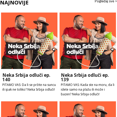
NAJNOVIJE
Pogledaj sve >
Neka Srbija odluči ep.
Neka Srbija odluči ep.
140
139
PITAMO VAS: Da li se pržite na suncu
PITAMO VAS: Kada ste na moru, da li
ili ipak ne toliko? Neka Srbija odluči!
idete samo na plažu ili može i
bazen? Neka Srbija odluči!