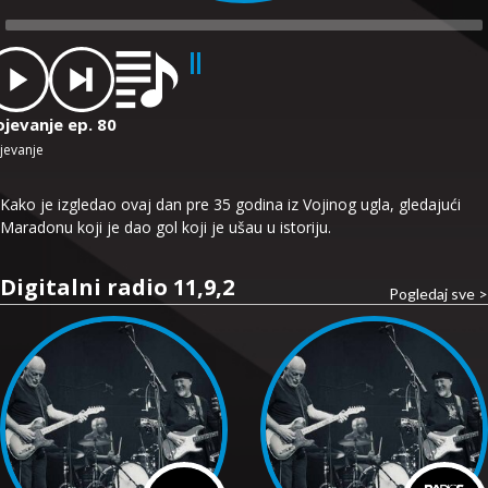
dio
ayer
ojevanje ep. 80
jevanje
Kako je izgledao ovaj dan pre 35 godina iz Vojinog ugla, gledajući
Maradonu koji je dao gol koji je ušau u istoriju.
Digitalni radio 11,9,2
Pogledaj sve >