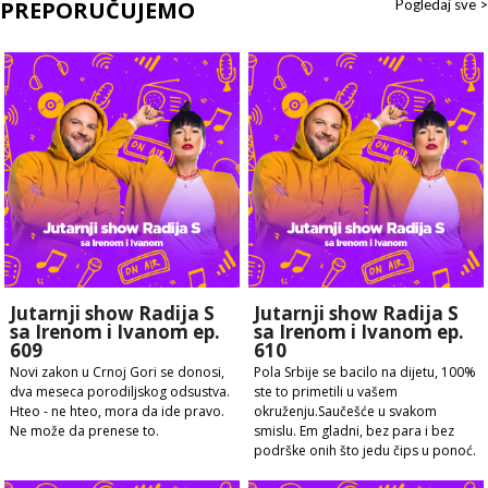
PREPORUČUJEMO
Pogledaj sve >
Jutarnji show Radija S
Jutarnji show Radija S
sa Irenom i Ivanom ep.
sa Irenom i Ivanom ep.
609
610
Novi zakon u Crnoj Gori se donosi,
Pola Srbije se bacilo na dijetu, 100%
dva meseca porodiljskog odsustva.
ste to primetili u vašem
Hteo - ne hteo, mora da ide pravo.
okruženju.Saučešće u svakom
Ne može da prenese to.
smislu. Em gladni, bez para i bez
podrške onih što jedu čips u ponoć.