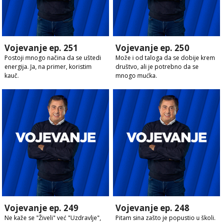
Vojevanje ep. 251
Vojevanje ep. 250
Postoji mnogo načina da se uštedi
Može i od taloga da se dobije krem
energija. Ja, na primer, koristim
društvo, ali je potrebno da se
kauč.
mnogo mućka.
Vojevanje ep. 249
Vojevanje ep. 248
Ne kaže se "Živeli" već "Uzdravlje",
Pitam sina zašto je popustio u školi.