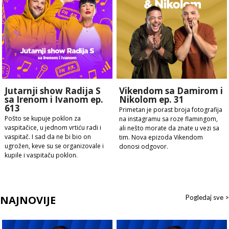
Jutarnji show Radija S
Vikendom sa Damirom i
sa Irenom i Ivanom ep.
Nikolom ep. 31
613
Primetan je porast broja fotografija
Pošto se kupuje poklon za
na instagramu sa roze flamingom,
vaspitačice, u jednom vrtiću radi i
ali nešto morate da znate u vezi sa
vaspitač. I sad da ne bi bio on
tim. Nova epizoda Vikendom
ugrožen, keve su se organizovale i
donosi odgovor.
kupile i vaspitaču poklon.
NAJNOVIJE
Pogledaj sve >