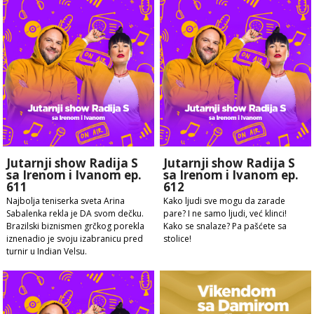
Jutarnji show Radija S
Jutarnji show Radija S
sa Irenom i Ivanom ep.
sa Irenom i Ivanom ep.
611
612
Najbolja teniserka sveta Arina
Kako ljudi sve mogu da zarade
Sabalenka rekla je DA svom dečku.
pare? I ne samo ljudi, već klinci!
Brazilski biznismen grčkog porekla
Kako se snalaze? Pa pašćete sa
iznenadio je svoju izabranicu pred
stolice!
turnir u Indian Velsu.