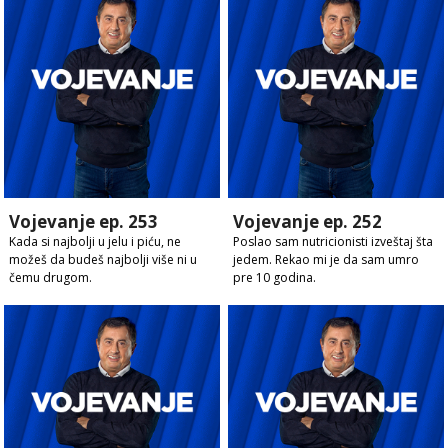
Vojevanje ep. 253
Vojevanje ep. 252
Kada si najbolji u jelu i piću, ne
Poslao sam nutricionisti izveštaj šta
možeš da budeš najbolji više ni u
jedem. Rekao mi je da sam umro
čemu drugom.
pre 10 godina.