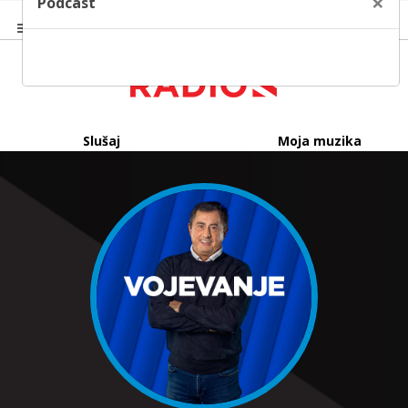
×
Podcast
Slušaj
Moja muzika