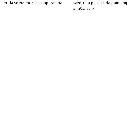
jer da se živi može i na aparatima.
Kaže, tata pa znaš da pametniji
poušta uvek.