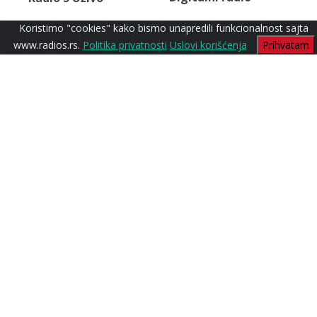
Koristimo "cookies" kako bismo unapredili funkcionalnost sajta
www.radios.rs.
Politika privatnosti
Uslovi korišćenja
Prihvatam
Jazz
Radio S1