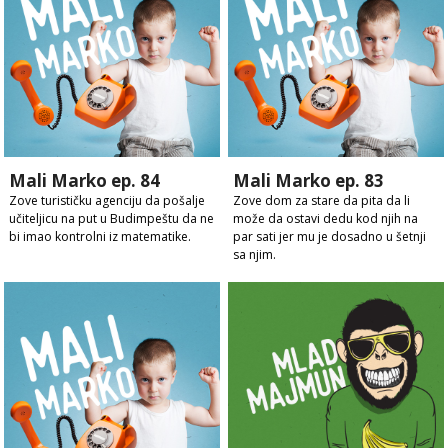
Mali Marko ep. 84
Mali Marko ep. 83
Zove turističku agenciju da pošalje
Zove dom za stare da pita da li
učiteljicu na put u Budimpeštu da ne
može da ostavi dedu kod njih na
bi imao kontrolni iz matematike.
par sati jer mu je dosadno u šetnji
sa njim.