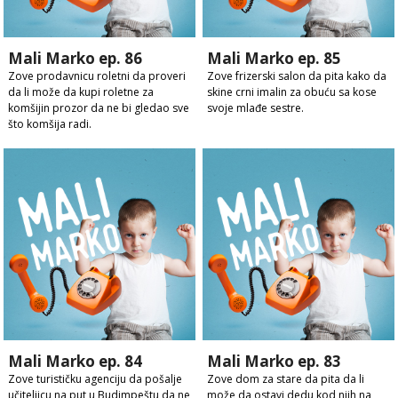
Mali Marko ep. 86
Mali Marko ep. 85
Zove prodavnicu roletni da proveri
Zove frizerski salon da pita kako da
da li može da kupi roletne za
skine crni imalin za obuću sa kose
komšijin prozor da ne bi gledao sve
svoje mlađe sestre.
što komšija radi.
Mali Marko ep. 84
Mali Marko ep. 83
Zove turističku agenciju da pošalje
Zove dom za stare da pita da li
učiteljicu na put u Budimpeštu da ne
može da ostavi dedu kod njih na