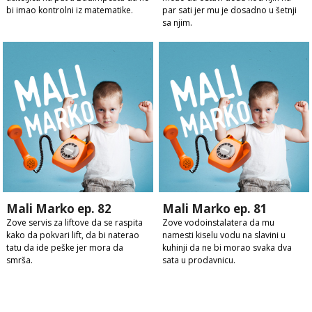
bi imao kontrolni iz matematike.
par sati jer mu je dosadno u šetnji
sa njim.
Mali Marko ep. 82
Mali Marko ep. 81
Zove servis za liftove da se raspita
Zove vodoinstalatera da mu
kako da pokvari lift, da bi naterao
namesti kiselu vodu na slavini u
tatu da ide peške jer mora da
kuhinji da ne bi morao svaka dva
smrša.
sata u prodavnicu.