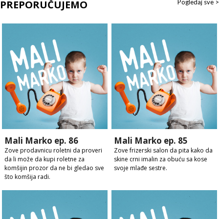
PREPORUČUJEMO
Pogledaj sve >
Mali Marko ep. 86
Mali Marko ep. 85
Zove prodavnicu roletni da proveri
Zove frizerski salon da pita kako da
da li može da kupi roletne za
skine crni imalin za obuću sa kose
komšijin prozor da ne bi gledao sve
svoje mlađe sestre.
što komšija radi.