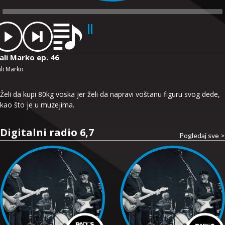
dio
ayer
ali Marko ep. 46
li Marko
Želi da kupi 80kg voska jer želi da napravi voštanu figuru svog dede,
kao što je u muzejima.
Digitalni radio 6,7
Pogledaj sve >