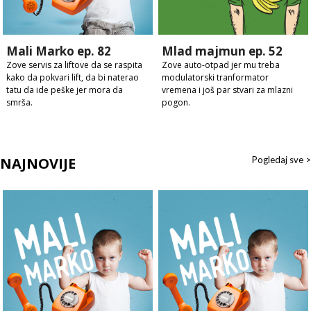
Mali Marko ep. 82
Mlad majmun ep. 52
Zove servis za liftove da se raspita
Zove auto-otpad jer mu treba
kako da pokvari lift, da bi naterao
modulatorski tranformator
tatu da ide peške jer mora da
vremena i još par stvari za mlazni
smrša.
pogon.
NAJNOVIJE
Pogledaj sve >