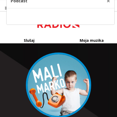
×
Podcast
Slušaj
Moja muzika