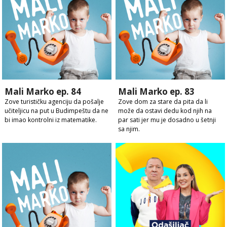
Mali Marko ep. 84
Mali Marko ep. 83
Zove turističku agenciju da pošalje
Zove dom za stare da pita da li
učiteljicu na put u Budimpeštu da ne
može da ostavi dedu kod njih na
bi imao kontrolni iz matematike.
par sati jer mu je dosadno u šetnji
sa njim.