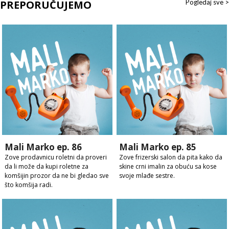
PREPORUČUJEMO
Pogledaj sve >
Mali Marko ep. 86
Mali Marko ep. 85
Zove prodavnicu roletni da proveri
Zove frizerski salon da pita kako da
da li može da kupi roletne za
skine crni imalin za obuću sa kose
komšijin prozor da ne bi gledao sve
svoje mlađe sestre.
što komšija radi.