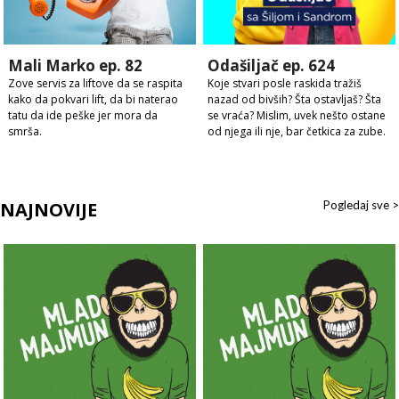
Mali Marko ep. 82
Odašiljač ep. 624
Zove servis za liftove da se raspita
Koje stvari posle raskida tražiš
kako da pokvari lift, da bi naterao
nazad od bivših? Šta ostavljaš? Šta
tatu da ide peške jer mora da
se vraća? Mislim, uvek nešto ostane
smrša.
od njega ili nje, bar četkica za zube.
NAJNOVIJE
Pogledaj sve >