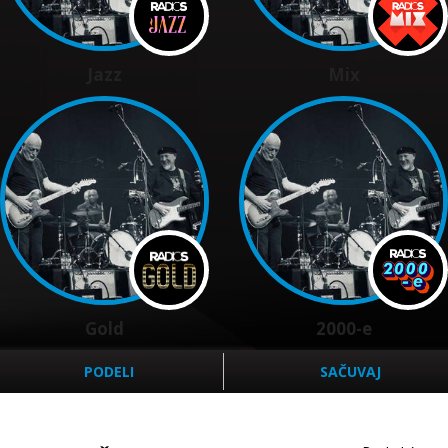
Jazz
Mix
Gold
2000-e
PODELI
SAČUVAJ