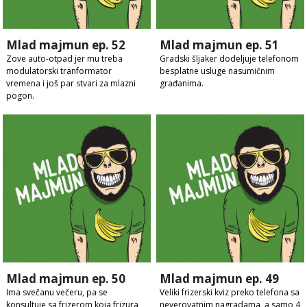
Mlad majmun ep. 52
Mlad majmun ep. 51
Zove auto-otpad jer mu treba
Gradski šljaker dodeljuje telefonom
modulatorski tranformator
besplatne usluge nasumičnim
vremena i još par stvari za mlazni
građanima.
pogon.
Mlad majmun ep. 50
Mlad majmun ep. 49
Ima svečanu večeru, pa se
Veliki frizerski kviz preko telefona sa
konsultuje sa frizerom koja frizura
neverovatnim nagradama, a samo 4