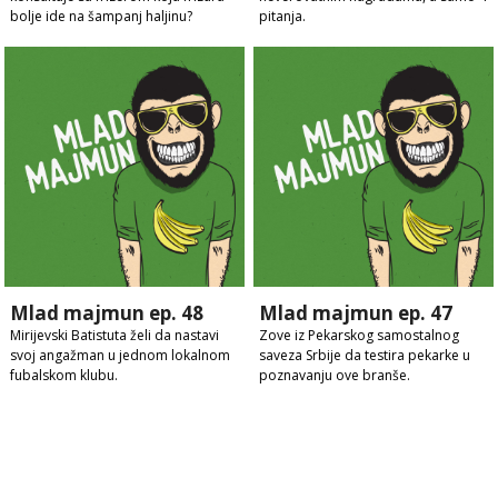
bolje ide na šampanj haljinu?
pitanja.
Mlad majmun ep. 48
Mlad majmun ep. 47
Mirijevski Batistuta želi da nastavi
Zove iz Pekarskog samostalnog
svoj angažman u jednom lokalnom
saveza Srbije da testira pekarke u
fubalskom klubu.
poznavanju ove branše.