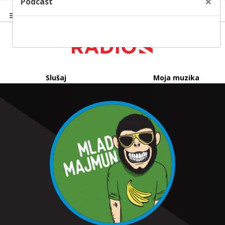
×
Podcast
Slušaj
Moja muzika