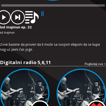
dio
ayer
lad majmun ep. 32
ad majmun
Zove bazene da proveri da li može sa svojom ekipom da se kupa
nag uz javni čas joge.
Digitalni radio 5,6,11
Pogledaj sve >