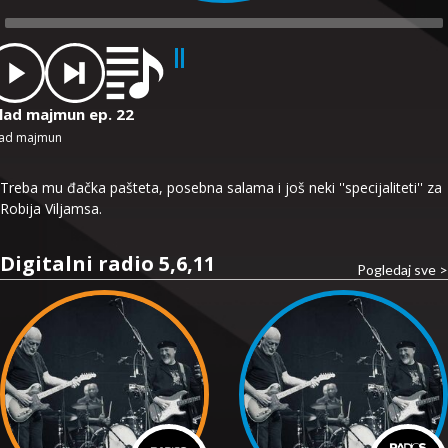
dio
ayer
lad majmun ep. 22
ad majmun
Treba mu đačka pašteta, posebna salama i još neki ''specijaliteti'' za
Robija Viljamsa.
Digitalni radio 5,6,11
Pogledaj sve >