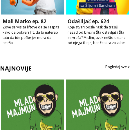
Mali Marko ep. 82
Odašiljač ep. 624
Zove servis za liftove da se raspita
Koje stvari posle raskida tražiš
kako da pokvari lift, da bi naterao
nazad od bivših? Šta ostavljaš? Šta
tatu da ide peške jer mora da
se vraća? Mislim, uvek nešto ostane
smrša.
od njega ili nje, bar četkica za zube.
NAJNOVIJE
Pogledaj sve >