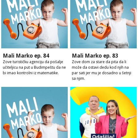
Mali Marko ep. 84
Mali Marko ep. 83
Zove turističku agenciju da pošalje
Zove dom za stare da pita da li
učiteljicu na put u Budimpeštu da ne
može da ostavi dedu kod njih na
bi imao kontrolni iz matematike.
par sati jer mu je dosadno u šetnji
sa njim.