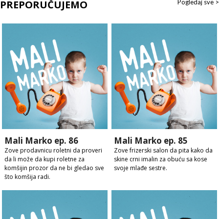
PREPORUČUJEMO
Pogledaj sve >
Mali Marko ep. 86
Mali Marko ep. 85
Zove prodavnicu roletni da proveri
Zove frizerski salon da pita kako da
da li može da kupi roletne za
skine crni imalin za obuću sa kose
komšijin prozor da ne bi gledao sve
svoje mlađe sestre.
što komšija radi.