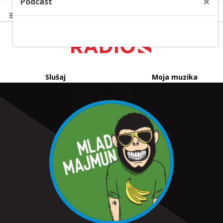
×
Podcast
Slušaj
Moja muzika