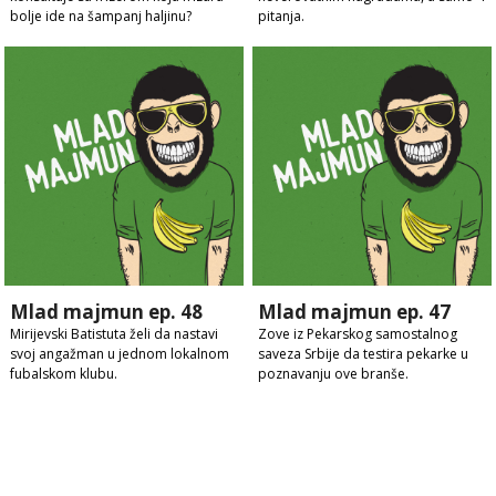
bolje ide na šampanj haljinu?
pitanja.
Mlad majmun ep. 48
Mlad majmun ep. 47
Mirijevski Batistuta želi da nastavi
Zove iz Pekarskog samostalnog
svoj angažman u jednom lokalnom
saveza Srbije da testira pekarke u
fubalskom klubu.
poznavanju ove branše.