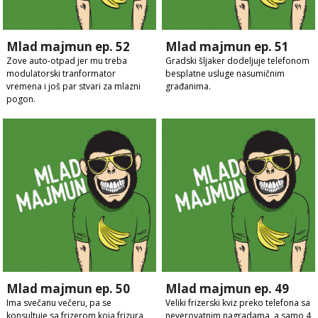
Mlad majmun ep. 52
Mlad majmun ep. 51
Zove auto-otpad jer mu treba
Gradski šljaker dodeljuje telefonom
modulatorski tranformator
besplatne usluge nasumičnim
vremena i još par stvari za mlazni
građanima.
pogon.
Mlad majmun ep. 50
Mlad majmun ep. 49
Ima svečanu večeru, pa se
Veliki frizerski kviz preko telefona sa
konsultuje sa frizerom koja frizura
neverovatnim nagradama, a samo 4