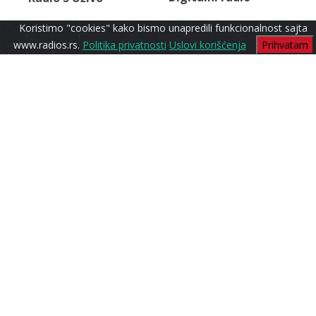
Koristimo "cookies" kako bismo unapredili funkcionalnost sajta
www.radios.rs.
Politika privatnosti
Uslovi korišćenja
Prihvatam
Folk Stars
Radio S1