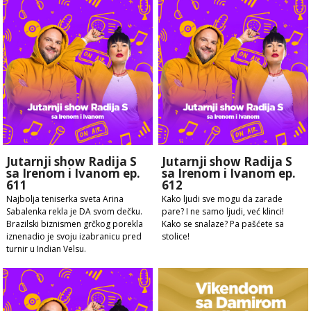
Jutarnji show Radija S
Jutarnji show Radija S
sa Irenom i Ivanom ep.
sa Irenom i Ivanom ep.
611
612
Najbolja teniserka sveta Arina
Kako ljudi sve mogu da zarade
Sabalenka rekla je DA svom dečku.
pare? I ne samo ljudi, već klinci!
Brazilski biznismen grčkog porekla
Kako se snalaze? Pa pašćete sa
iznenadio je svoju izabranicu pred
stolice!
turnir u Indian Velsu.