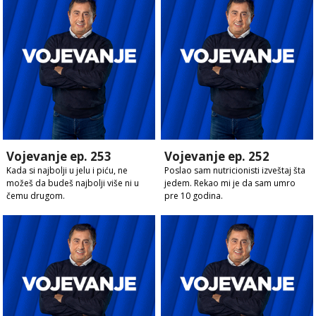
Vojevanje ep. 253
Vojevanje ep. 252
Kada si najbolji u jelu i piću, ne
Poslao sam nutricionisti izveštaj šta
možeš da budeš najbolji više ni u
jedem. Rekao mi je da sam umro
čemu drugom.
pre 10 godina.