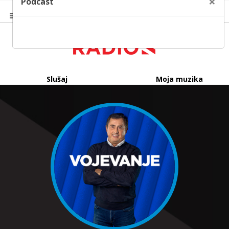
×
Podcast
Slušaj
Moja muzika