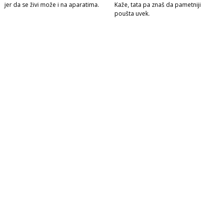
jer da se živi može i na aparatima.
Kaže, tata pa znaš da pametniji
poušta uvek.