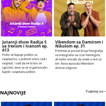
Jutarnji show Radija S
Vikendom sa Damirom i
sa Irenom i Ivanom ep.
Nikolom ep. 31
613
Primetan je porast broja fotografija
Pošto se kupuje poklon za
na instagramu sa roze flamingom,
vaspitačice, u jednom vrtiću radi i
ali nešto morate da znate u vezi sa
vaspitač. I sad da ne bi bio on
tim. Nova epizoda Vikendom
ugrožen, keve su se organizovale i
donosi odgovor.
kupile i vaspitaču poklon.
NAJNOVIJE
Pogledaj sve >