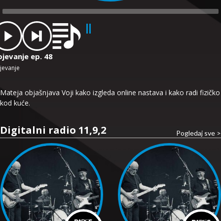
dio
ayer
ojevanje ep. 48
jevanje
Mateja objašnjava Voji kako izgleda online nastava i kako radi fizičko
kod kuće.
Digitalni radio 11,9,2
Pogledaj sve >