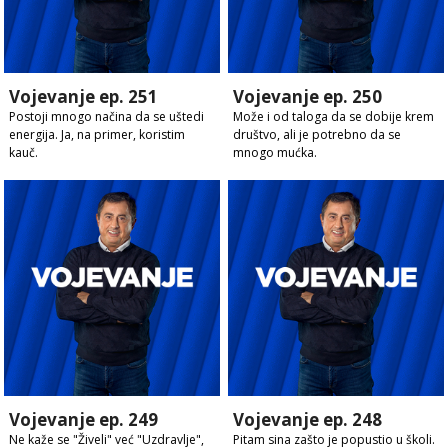
Vojevanje ep. 251
Vojevanje ep. 250
Postoji mnogo načina da se uštedi
Može i od taloga da se dobije krem
energija. Ja, na primer, koristim
društvo, ali je potrebno da se
kauč.
mnogo mućka.
Vojevanje ep. 249
Vojevanje ep. 248
Ne kaže se "Živeli" već "Uzdravlje",
Pitam sina zašto je popustio u školi.