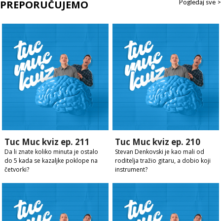
PREPORUČUJEMO
Pogledaj sve >
Tuc Muc kviz ep. 211
Tuc Muc kviz ep. 210
Da li znate koliko minuta je ostalo
Stevan Denkovski je kao mali od
do 5 kada se kazaljke poklope na
roditelja tražio gitaru, a dobio koji
četvorki?
instrument?