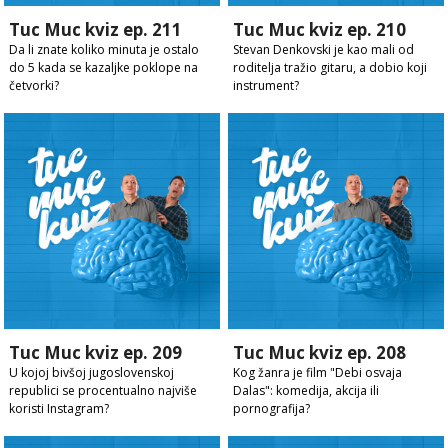
Tuc Muc kviz ep. 211
Tuc Muc kviz ep. 210
Da li znate koliko minuta je ostalo
Stevan Denkovski je kao mali od
do 5 kada se kazaljke poklope na
roditelja tražio gitaru, a dobio koji
četvorki?
instrument?
Tuc Muc kviz ep. 209
Tuc Muc kviz ep. 208
U kojoj bivšoj jugoslovenskoj
Kog žanra je film "Debi osvaja
republici se procentualno najviše
Dalas": komedija, akcija ili
koristi Instagram?
pornografija?