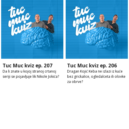
Tuc Muc kviz ep. 207
Tuc Muc kviz ep. 206
Da li znate u kojoj stranoj crtanoj
Dragan Kojić Keba ne izlazi iz kuće
seriji se pojavljuje lik Nikole Jokića?
bez grickalice, ogledalceta ili olovke
za obrve?