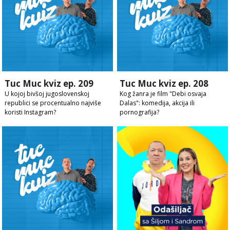
Tuc Muc kviz ep. 209
Tuc Muc kviz ep. 208
U kojoj bivšoj jugoslovenskoj
Kog žanra je film "Debi osvaja
republici se procentualno najviše
Dalas": komedija, akcija ili
koristi Instagram?
pornografija?