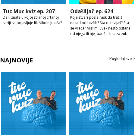
Tuc Muc kviz ep. 207
Odašiljač ep. 624
Da li znate u kojoj stranoj crtanoj
Koje stvari posle raskida tražiš
seriji se pojavljuje lik Nikole Jokića?
nazad od bivših? Šta ostavljaš? Šta
se vraća? Mislim, uvek nešto ostane
od njega ili nje, bar četkica za zube.
NAJNOVIJE
Pogledaj sve >