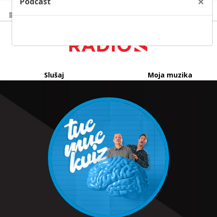
×
Podcast
Slušaj
Moja muzika