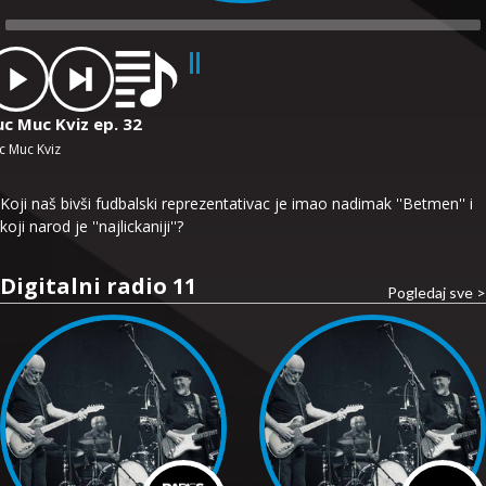
dio
ayer
uc Muc Kviz ep. 32
c Muc Kviz
Koji naš bivši fudbalski reprezentativac je imao nadimak ''Betmen'' i
koji narod je ''najlickaniji''?
Digitalni radio 11
Pogledaj sve >