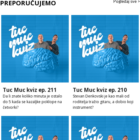
PREPORUČUJEMO
Pogledaj sve >
Tuc Muc kviz ep. 211
Tuc Muc kviz ep. 210
Da li znate koliko minuta je ostalo
Stevan Denkovski je kao mali od
do 5 kada se kazaljke poklope na
roditelja tražio gitaru, a dobio koji
četvorki?
instrument?