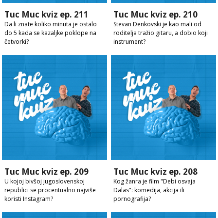
Tuc Muc kviz ep. 211
Tuc Muc kviz ep. 210
Da li znate koliko minuta je ostalo
Stevan Denkovski je kao mali od
do 5 kada se kazaljke poklope na
roditelja tražio gitaru, a dobio koji
četvorki?
instrument?
Tuc Muc kviz ep. 209
Tuc Muc kviz ep. 208
U kojoj bivšoj jugoslovenskoj
Kog žanra je film "Debi osvaja
republici se procentualno najviše
Dalas": komedija, akcija ili
koristi Instagram?
pornografija?