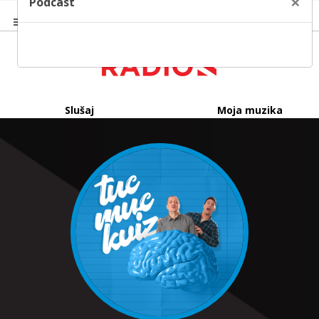
×
Podcast
Slušaj
Moja muzika