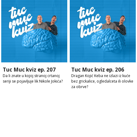
Tuc Muc kviz ep. 207
Tuc Muc kviz ep. 206
Da li znate u kojoj stranoj crtanoj
Dragan Kojić Keba ne izlazi iz kuće
seriji se pojavljuje lik Nikole Jokića?
bez grickalice, ogledalceta ili olovke
za obrve?