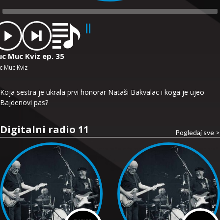
dio
ayer
uc Muc Kviz ep. 35
c Muc Kviz
Koja sestra je ukrala prvi honorar Nataši Bakvalac i koga je ujeo
Bajdenovi pas?
Digitalni radio 11
Pogledaj sve >