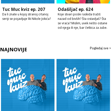
Tuc Muc kviz ep. 207
Odašiljač ep. 624
Da li znate u kojoj stranoj crtanoj
Koje stvari posle raskida tražiš
seriji se pojavljuje lik Nikole Jokića?
nazad od bivših? Šta ostavljaš? Šta
se vraća? Mislim, uvek nešto ostane
od njega ili nje, bar četkica za zube.
NAJNOVIJE
Pogledaj sve >