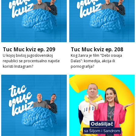
Tuc Muc kviz ep. 209
Tuc Muc kviz ep. 208
U kojoj bivšoj jugoslovenskoj
Kog žanra je film "Debi osvaja
republici se procentualno najviše
Dalas": komedija, akcija ili
koristi Instagram?
pornografija?