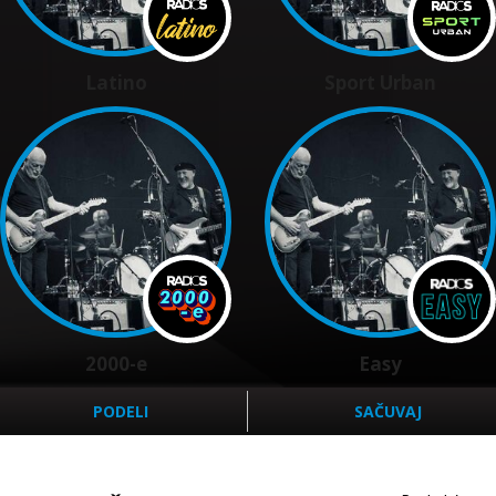
Latino
Sport Urban
2000-e
Easy
PODELI
SAČUVAJ