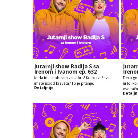
Jutarnji show Radija S sa
Jutar
Irenom i Ivanom ep. 632
Ireno
Kuda ide snobizam za Uskrs? Koliko zečeva
Deca god
imate ispod kreveta? To je pitanje.
ni toliko
Detaljnije
ovo tač
Detaljn