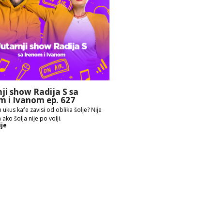
nji show Radija S sa
m i Ivanom ep. 627
 ukus kafe zavisi od oblika šolje? Nije
 ako šolja nije po volji.
ije