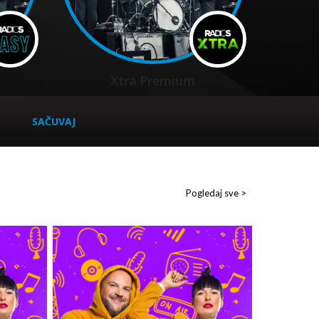
Xtra Premium
SAČUVAJ
Pogledaj sve >