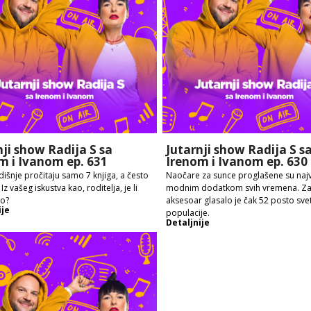
nji show Radija S sa
Jutarnji show Radija S s
m i Ivanom ep. 631
Irenom i Ivanom ep. 630
išnje pročitaju samo 7 knjiga, a često
Naočare za sunce proglašene su naj
. Iz vašeg iskustva kao, roditelja, je li
modnim dodatkom svih vremena. Za 
no?
aksesoar glasalo je čak 52 posto sve
ije
populacije.
Detaljnije