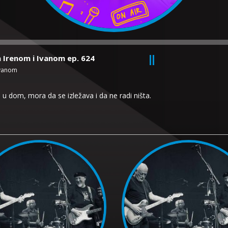
a Irenom i Ivanom ep. 624
Ivanom
 u dom, mora da se izležava i da ne radi ništa.