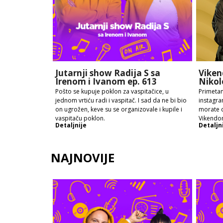
Jutarnji show Radija S sa
Viken
Irenom i Ivanom ep. 613
Nikol
Pošto se kupuje poklon za vaspitačice, u
Primetan
jednom vrtiću radi i vaspitač. I sad da ne bi bio
instagra
on ugrožen, keve su se organizovale i kupile i
morate d
vaspitaču poklon.
Vikendo
Detaljnije
Detaljn
NAJNOVIJE