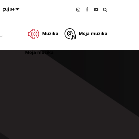
oguj se
Muzika
Moja muzika
Moja muzika