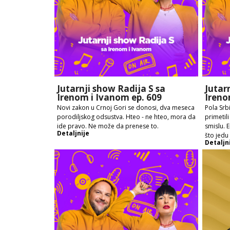
Jutarnji show Radija S sa
Jutar
Irenom i Ivanom ep. 609
Ireno
Novi zakon u Crnoj Gori se donosi, dva meseca
Pola Srbi
porodiljskog odsustva. Hteo - ne hteo, mora da
primetil
ide pravo. Ne može da prenese to.
smislu. 
Detaljnije
što jedu
Detaljn