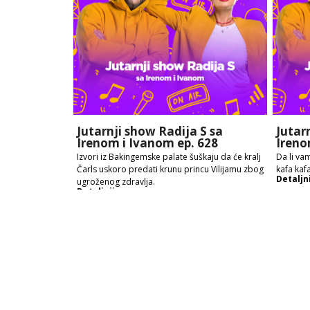
Jutarnji show Radija S sa
Jutar
Irenom i Ivanom ep. 628
Ireno
Izvori iz Bakingemske palate šuškaju da će kralj
Da li vam
Čarls uskoro predati krunu princu Vilijamu zbog
kafa kafa
Detaljn
ugroženog zdravlja.
Detaljnije