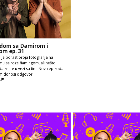
dom sa Damirom i
om ep. 31
 je porast broja fotografija na
mu sa roze flamingom, ali nešto
a znate u vezi sa tim. Nova epizoda
m donosi odgovor.
ije