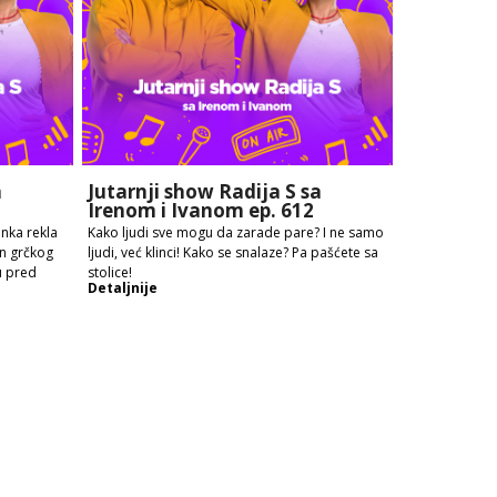
a
Jutarnji show Radija S sa
Irenom i Ivanom ep. 612
enka rekla
Kako ljudi sve mogu da zarade pare? I ne samo
en grčkog
ljudi, već klinci! Kako se snalaze? Pa pašćete sa
u pred
stolice!
Detaljnije