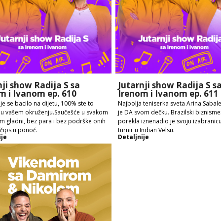
nji show Radija S sa
Jutarnji show Radija S s
m i Ivanom ep. 610
Irenom i Ivanom ep. 611
je se bacilo na dijetu, 100% ste to
Najbolja teniserka sveta Arina Sabal
i u vašem okruženju.Saučešće u svakom
je DA svom dečku. Brazilski biznism
Em gladni, bez para i bez podrške onih
porekla iznenadio je svoju izabranic
 čips u ponoć.
turnir u Indian Velsu.
ije
Detaljnije