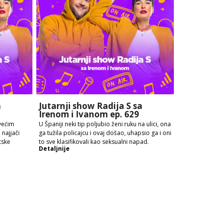
a
Jutarnji show Radija S sa
Irenom i Ivanom ep. 629
većim
U Španiji neki tip poljubio ženi ruku na ulici, ona
najjači
ga tužila policajcu i ovaj došao, uhapsio ga i oni
tske
to sve klasifikovali kao seksualni napad.
Detaljnije