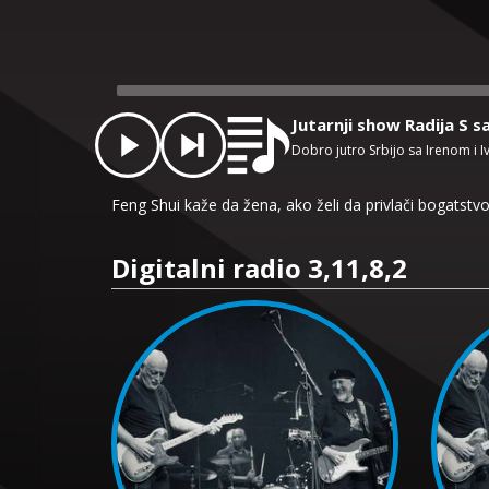
Audio
Player
Jutarnji show Radija S s
Dobro jutro Srbijo sa Irenom i 
Feng Shui kaže da žena, ako želi da privlači bogatstvo
Digitalni radio 3,11,8,2