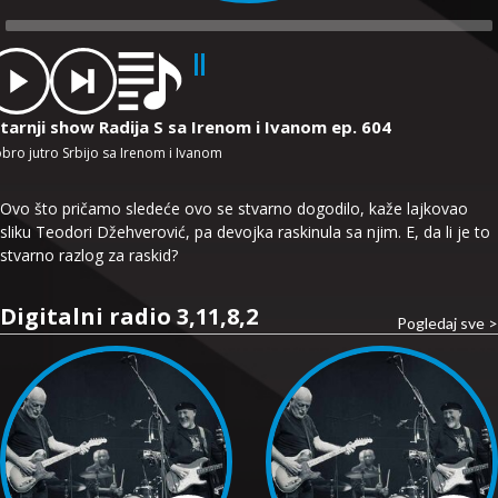
dio
ayer
tarnji show Radija S sa Irenom i Ivanom ep. 604
bro jutro Srbijo sa Irenom i Ivanom
Ovo što pričamo sledeće ovo se stvarno dogodilo, kaže lajkovao
sliku Teodori Džehverović, pa devojka raskinula sa njim. E, da li je to
stvarno razlog za raskid?
Digitalni radio 3,11,8,2
Pogledaj sve >