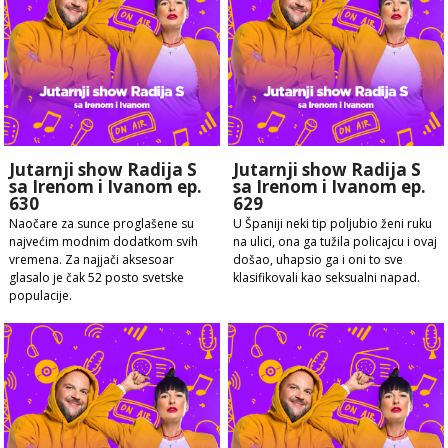
Jutarnji show Radija S
Jutarnji show Radija S
sa Irenom i Ivanom ep.
sa Irenom i Ivanom ep.
630
629
Naočare za sunce proglašene su
U Španiji neki tip poljubio ženi ruku
najvećim modnim dodatkom svih
na ulici, ona ga tužila policajcu i ovaj
vremena. Za najjači aksesoar
došao, uhapsio ga i oni to sve
glasalo je čak 52 posto svetske
klasifikovali kao seksualni napad.
populacije.