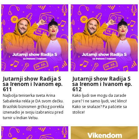
Jutarnji show Radija S
Jutarnji show Radija S
sa Irenom i Ivanom ep.
sa Irenom i Ivanom ep.
611
612
Najbolja teniserka sveta Arina
Kako ljudi sve mogu da zarade
Sabalenka rekla je DA svom dečku.
pare? I ne samo ljudi, već klinci!
Brazilski biznismen grčkog porekla
Kako se snalaze? Pa pašćete sa
iznenadio je svoju izabranicu pred
stolice!
turnir u Indian Velsu.