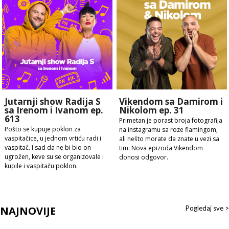
Jutarnji show Radija S
Vikendom sa Damirom i
sa Irenom i Ivanom ep.
Nikolom ep. 31
613
Primetan je porast broja fotografija
Pošto se kupuje poklon za
na instagramu sa roze flamingom,
vaspitačice, u jednom vrtiću radi i
ali nešto morate da znate u vezi sa
vaspitač. I sad da ne bi bio on
tim. Nova epizoda Vikendom
ugrožen, keve su se organizovale i
donosi odgovor.
kupile i vaspitaču poklon.
NAJNOVIJE
Pogledaj sve >