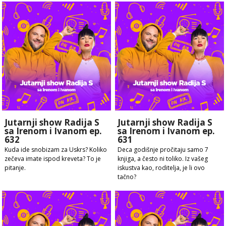
Jutarnji show Radija S
Jutarnji show Radija S
sa Irenom i Ivanom ep.
sa Irenom i Ivanom ep.
632
631
Kuda ide snobizam za Uskrs? Koliko
Deca godišnje pročitaju samo 7
zečeva imate ispod kreveta? To je
knjiga, a često ni toliko. Iz vašeg
pitanje.
iskustva kao, roditelja, je li ovo
tačno?