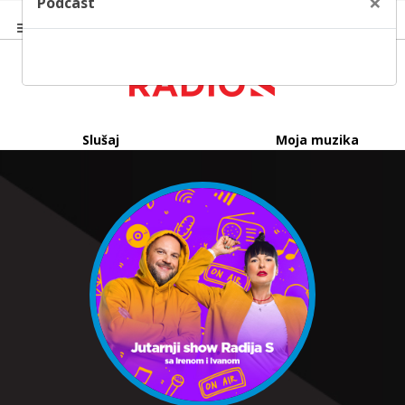
×
Podcast
Slušaj
Moja muzika