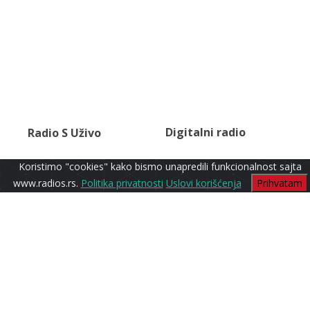
Digitalni radio
Radio S Uživo
Koristimo "cookies" kako bismo unapredili funkcionalnost sajta
www.radios.rs.
Politika privatnosti
Uslovi korišćenja
Prihvatam
80-e
Radio S1