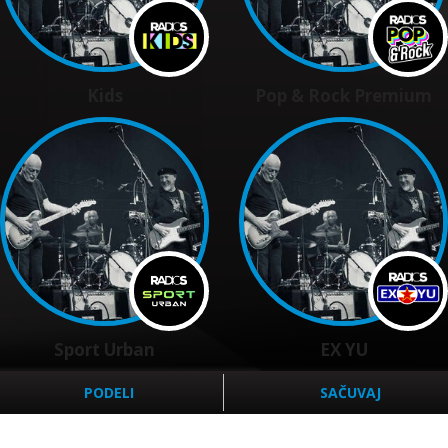
Kids
Pop & Rock Premium
Sport Urban
EX YU
PODELI
SAČUVAJ