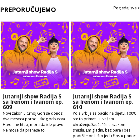
PREPORUČUJEMO
Pogledaj sve >
Jutarnji show Radija S
Jutarnji show Radija S
sa Irenom i Ivanom ep.
sa Irenom i Ivanom ep.
609
610
Novi zakon u Crnoj Gori se donosi,
Pola Srbije se bacilo na dijetu, 100%
dva meseca porodiljskog odsustva.
ste to primetili u vašem
Hteo - ne hteo, mora da ide pravo.
okruženju.Saučešće u svakom
Ne može da prenese to.
smislu. Em gladni, bez para i bez
podrške onih što jedu čips u ponoć.