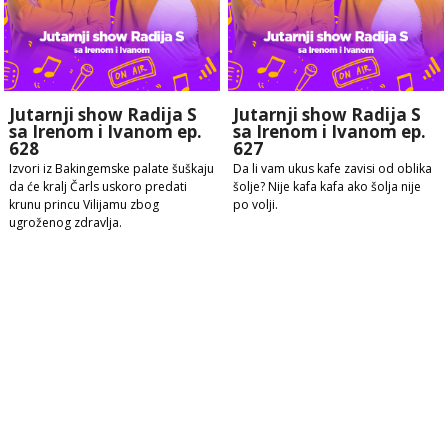
Jutarnji show Radija S
Jutarnji show Radija S
sa Irenom i Ivanom ep.
sa Irenom i Ivanom ep.
628
627
Izvori iz Bakingemske palate šuškaju
Da li vam ukus kafe zavisi od oblika
da će kralj Čarls uskoro predati
šolje? Nije kafa kafa ako šolja nije
krunu princu Vilijamu zbog
po volji.
ugroženog zdravlja.