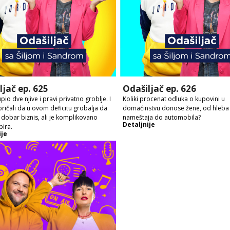
ljač ep. 625
Odašiljač ep. 626
io dve njive i pravi privatno groblje. I
Koliki procenat odluka o kupovini u
ričali da u ovom deficitu grobalja da
domaćinstvu donose žene, od hleba
o dobar biznis, ali je komplikovano
nameštaja do automobila?
Detaljnije
ira.
ije