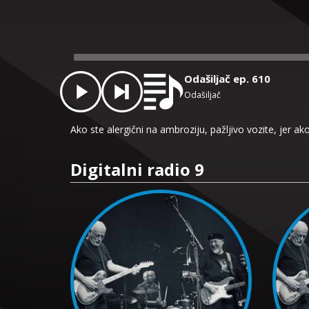
Audio
Player
Odašiljač ep. 610
Odašiljač
Ako ste alergični na ambroziju, pažljivo vozite, jer a
Digitalni radio 9