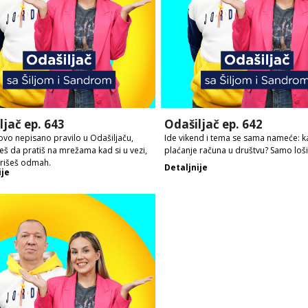
ljač ep. 643
Odašiljač ep. 642
vo nepisano pravilo u Odašiljaču,
Ide vikend i tema se sama nameće: k
š da pratiš na mrežama kad si u vezi,
plaćanje računa u društvu? Samo loši 
brišeš odmah.
Detaljnije
ije