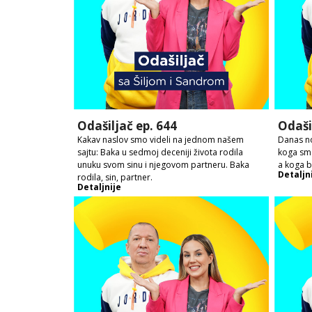
Odašiljač ep. 644
Odaši
Kakav naslov smo videli na jednom našem
Danas no
sajtu: Baka u sedmoj deceniji života rodila
koga sme
unuku svom sinu i njegovom partneru. Baka
a koga 
Detaljn
rodila, sin, partner.
Detaljnije