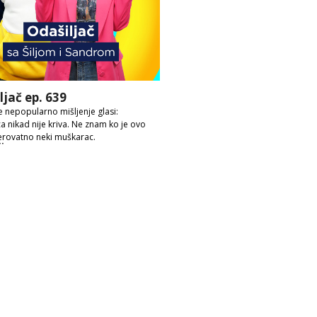
ljač ep. 639
 nepopularno mišljenje glasi:
ca nikad nije kriva. Ne znam ko je ovo
erovatno neki muškarac.
ije