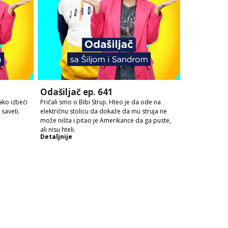
Odašiljač ep. 641
ako izbeći
Pričali smo o Bibi Struji. Hteo je da ode na
saveti.
električnu stolicu da dokaže da mu struja ne
može ništa i pitao je Amerikance da ga puste,
ali nisu hteli.
Detaljnije