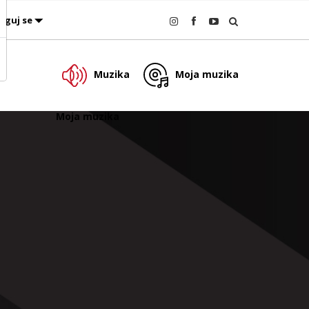
oguj se
Muzika
Moja muzika
Moja muzika