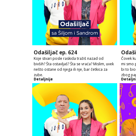
Odašiljač ep. 624
Odaši
Koje stvari posle raskida tražiš nazad od
Čovek kup
bivših? Šta ostavljaš? Šta se vraća? Mislim, uvek
mi smo p
nešto ostane od njega ili nje, bar četkica za
bi to bi
zube.
zbog pap
Detaljnije
Detaljn