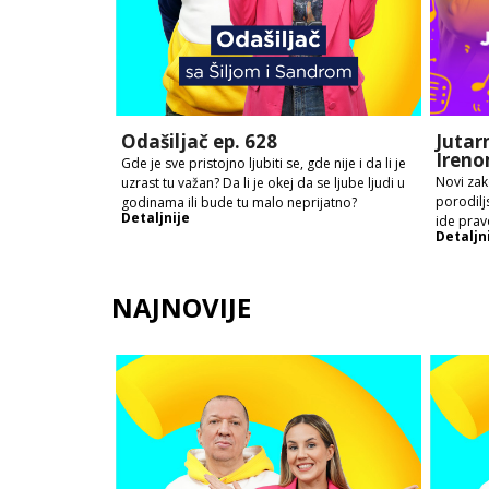
Odašiljač ep. 628
Jutar
Ireno
Gde je sve pristojno ljubiti se, gde nije i da li je
Novi zak
uzrast tu važan? Da li je okej da se ljube ljudi u
porodilj
godinama ili bude tu malo neprijatno?
Detaljnije
ide prav
Detaljn
NAJNOVIJE