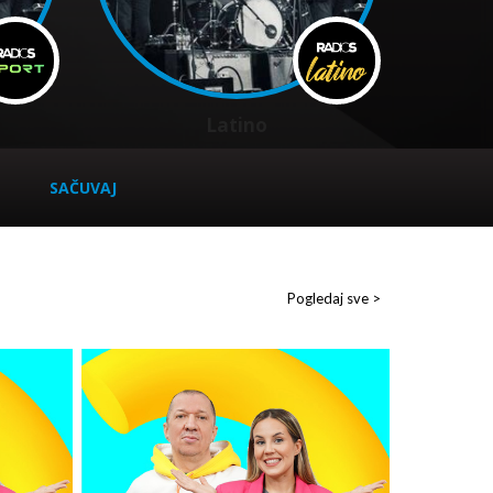
Latino
SAČUVAJ
Pogledaj sve >