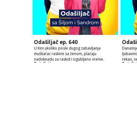
Odašiljač ep. 640
Odaši
U Kini ukoliko posle dugog zabavljanja
Današnje
muškarac raskine sa ženom, plaćaju
ljubavni
nadoknadu za raskid i izgubljeno vreme.
rekao, v
Detaljnije
Detaljn