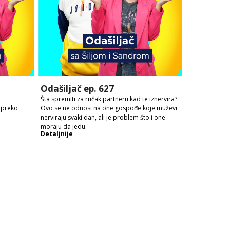
Odašiljač ep. 627
Šta spremiti za ručak partneru kad te iznervira?
 preko
Ovo se ne odnosi na one gospođe koje muževi
nerviraju svaki dan, ali je problem što i one
moraju da jedu.
Detaljnije