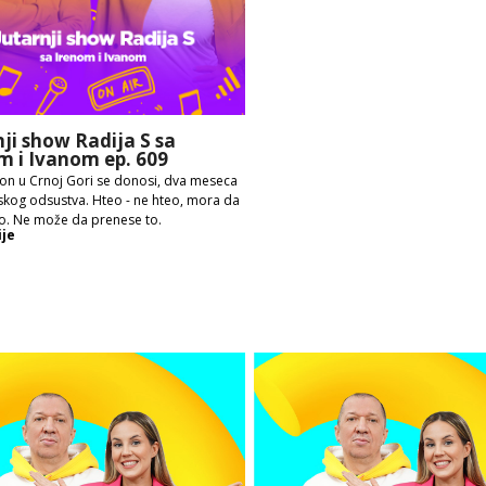
nji show Radija S sa
m i Ivanom ep. 609
on u Crnoj Gori se donosi, dva meseca
skog odsustva. Hteo - ne hteo, mora da
o. Ne može da prenese to.
ije