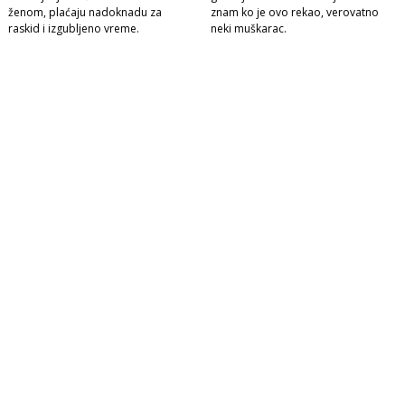
ženom, plaćaju nadoknadu za
znam ko je ovo rekao, verovatno
raskid i izgubljeno vreme.
neki muškarac.