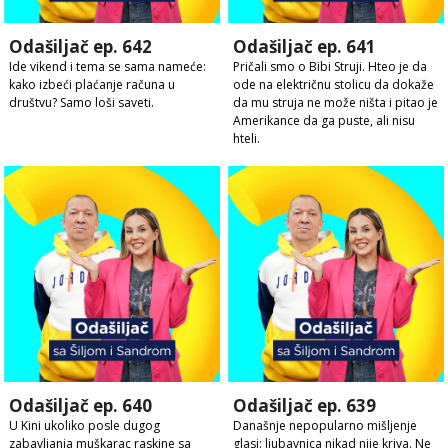
Odašiljač ep. 642
Odašiljač ep. 641
Ide vikend i tema se sama nameće:
Pričali smo o Bibi Struji. Hteo je da
kako izbeći plaćanje računa u
ode na električnu stolicu da dokaže
društvu? Samo loši saveti.
da mu struja ne može ništa i pitao je
Amerikance da ga puste, ali nisu
hteli.
Odašiljač ep. 640
Odašiljač ep. 639
U Kini ukoliko posle dugog
Današnje nepopularno mišljenje
zabavljanja muškarac raskine sa
glasi: ljubavnica nikad nije kriva. Ne