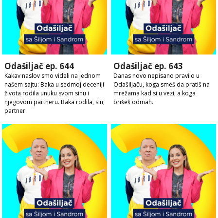
Odašiljač ep. 644
Odašiljač ep. 643
Kakav naslov smo videli na jednom
Danas novo nepisano pravilo u
našem sajtu: Baka u sedmoj deceniji
Odašiljaču, koga smeš da pratiš na
života rodila unuku svom sinu i
mrežama kad si u vezi, a koga
njegovom partneru. Baka rodila, sin,
brišeš odmah.
partner.