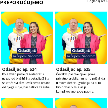
PREPORUČUJEMO
Pogledaj sve >
Odašiljač ep. 624
Odašiljač ep. 625
Koje stvari posle raskida tražiš
Čovek kupio dve njive i pravi
nazad od bivših? Šta ostavljaš? Šta
privatno groblje. I mi smo pričali da
se vraća? Mislim, uvek nešto ostane
u ovom deficitu grobalja da bi to
od njega ili nje, bar četkica za zube.
bio dobar biznis, ali je
komplikovano zbog papira.