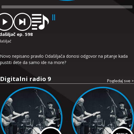
dio
ayer
ašiljač ep. 598
ašiljač
Novo nepisano pravilo Odašiljača donosi odgovor na pitanje kada
pustiti dete da samo ide na more?
Digitalni radio 9
Pogledaj sve >