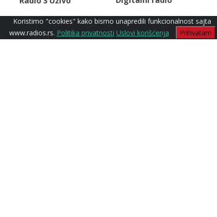
Digitalni radio
Radio S Uživo
Koristimo "cookies" kako bismo unapredili funkcionalnost sajta
www.radios.rs.
Politika privatnosti
Uslovi korišćenja
Prihvatam
Cafe
Radio S1