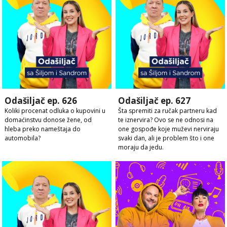
Odašiljač ep. 626
Odašiljač ep. 627
Koliki procenat odluka o kupovini u
Šta spremiti za ručak partneru kad
domaćinstvu donose žene, od
te iznervira? Ovo se ne odnosi na
hleba preko nameštaja do
one gospođe koje muževi nerviraju
automobila?
svaki dan, ali je problem što i one
moraju da jedu.