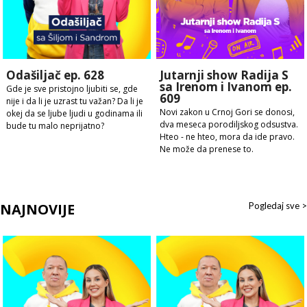
Odašiljač ep. 628
Jutarnji show Radija S
sa Irenom i Ivanom ep.
Gde je sve pristojno ljubiti se, gde
609
nije i da li je uzrast tu važan? Da li je
Novi zakon u Crnoj Gori se donosi,
okej da se ljube ljudi u godinama ili
dva meseca porodiljskog odsustva.
bude tu malo neprijatno?
Hteo - ne hteo, mora da ide pravo.
Ne može da prenese to.
NAJNOVIJE
Pogledaj sve >