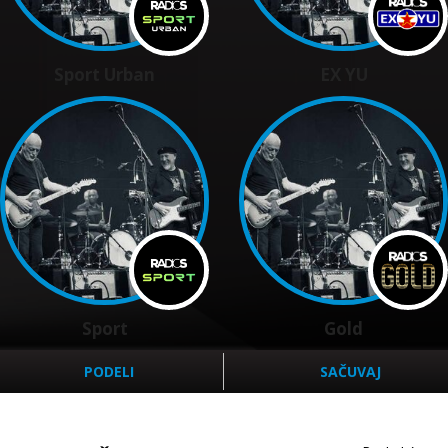
Sport Urban
EX YU
Sport
Gold
PODELI
SAČUVAJ