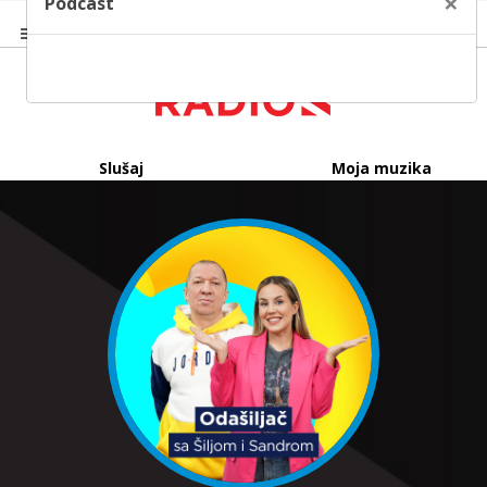
×
Podcast
Slušaj
Moja muzika