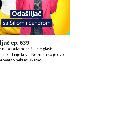
ljač ep. 639
 nepopularno mišljenje glasi:
ca nikad nije kriva. Ne znam ko je ovo
erovatno neki muškarac.
ije