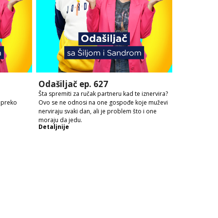
Odašiljač ep. 627
Šta spremiti za ručak partneru kad te iznervira?
 preko
Ovo se ne odnosi na one gospođe koje muževi
nerviraju svaki dan, ali je problem što i one
moraju da jedu.
Detaljnije