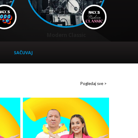
Modern Classic
SAČUVAJ
Pogledaj sve >