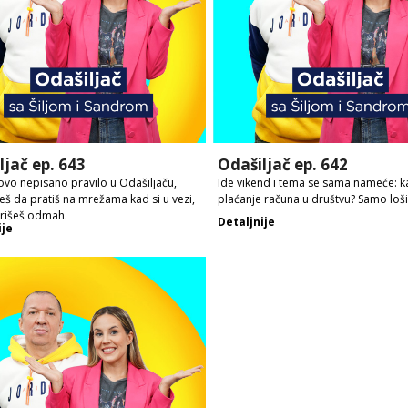
ljač ep. 643
Odašiljač ep. 642
vo nepisano pravilo u Odašiljaču,
Ide vikend i tema se sama nameće: k
š da pratiš na mrežama kad si u vezi,
plaćanje računa u društvu? Samo loši 
brišeš odmah.
Detaljnije
ije