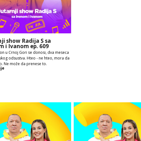
nji show Radija S sa
m i Ivanom ep. 609
on u Crnoj Gori se donosi, dva meseca
skog odsustva. Hteo - ne hteo, mora da
o. Ne može da prenese to.
ije