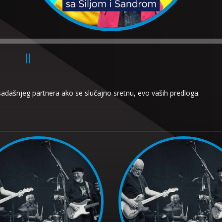
sadašnjeg partnera ako se slučajno sretnu, evo vaših predloga.