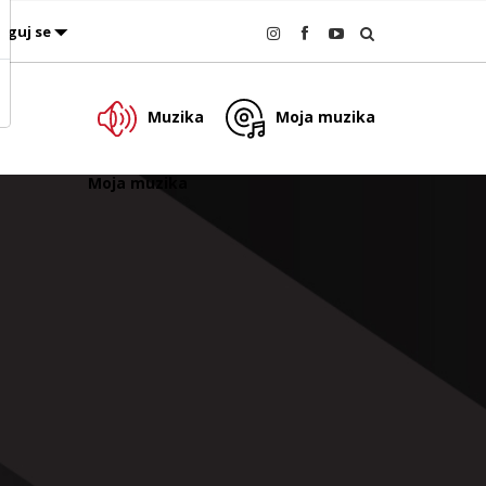
oguj se
Muzika
Moja muzika
Moja muzika