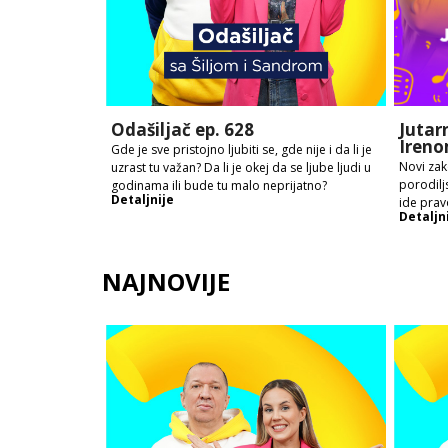
Odašiljač ep. 628
Jutar
Ireno
Gde je sve pristojno ljubiti se, gde nije i da li je
Novi zak
uzrast tu važan? Da li je okej da se ljube ljudi u
porodilj
godinama ili bude tu malo neprijatno?
Detaljnije
ide prav
Detaljn
NAJNOVIJE