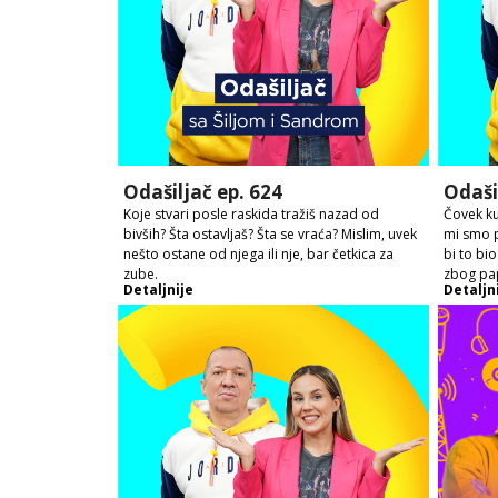
Odašiljač ep. 624
Odaši
Koje stvari posle raskida tražiš nazad od
Čovek kup
bivših? Šta ostavljaš? Šta se vraća? Mislim, uvek
mi smo p
nešto ostane od njega ili nje, bar četkica za
bi to bi
zube.
zbog pap
Detaljnije
Detaljn