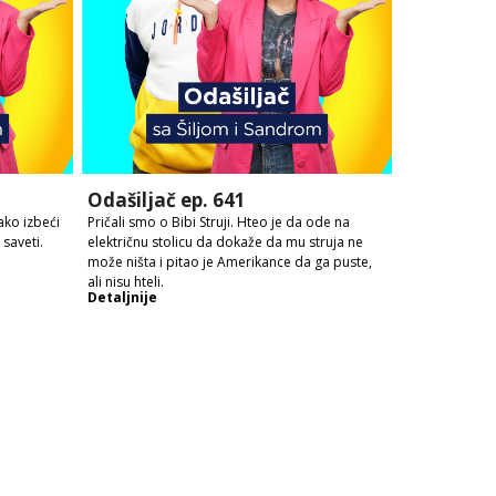
Odašiljač ep. 641
ako izbeći
Pričali smo o Bibi Struji. Hteo je da ode na
saveti.
električnu stolicu da dokaže da mu struja ne
može ništa i pitao je Amerikance da ga puste,
ali nisu hteli.
Detaljnije