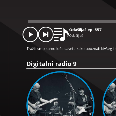
Audio
Player
Odašiljač ep. 557
Odašiljač
Tražili smo samo loše savete kako upoznati bivšeg i 
Digitalni radio 9