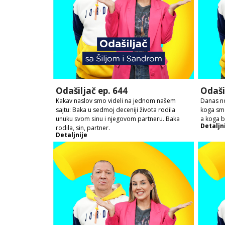
Odašiljač ep. 644
Odaši
Kakav naslov smo videli na jednom našem
Danas no
sajtu: Baka u sedmoj deceniji života rodila
koga sme
unuku svom sinu i njegovom partneru. Baka
a koga 
Detaljn
rodila, sin, partner.
Detaljnije