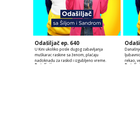
Odašiljač ep. 640
Odaši
U Kini ukoliko posle dugog zabavljanja
Današnje
muškarac raskine sa ženom, plaćaju
ljubavni
nadoknadu za raskid i izgubljeno vreme.
rekao, v
Detaljnije
Detaljn