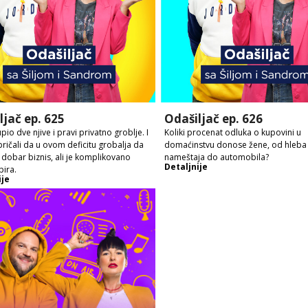
ljač ep. 625
Odašiljač ep. 626
io dve njive i pravi privatno groblje. I
Koliki procenat odluka o kupovini u
ričali da u ovom deficitu grobalja da
domaćinstvu donose žene, od hleba
o dobar biznis, ali je komplikovano
nameštaja do automobila?
Detaljnije
ira.
ije